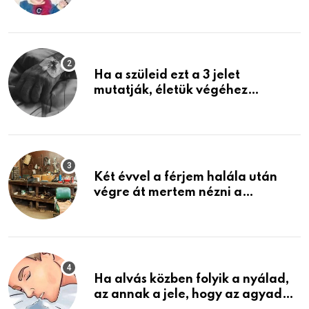
rosszabb, mint azt el tudnád
képzelni
Ha a szüleid ezt a 3 jelet
mutatják, életük végéhez
közeledhetnek. Készülj fel arra,
ami jön
Két évvel a férjem halála után
végre át mertem nézni a
garázsban lévő holmiját – amit
találtam, megváltoztatta az
életemet
Ha alvás közben folyik a nyálad,
az annak a jele, hogy az agyad…