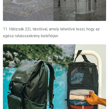
11. Hátizsák 22L tárolóval, amely lehetővé teszi, hogy az
egész ruhásszekrény beleférjen