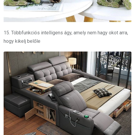
15. Többfunkciós intelligens ágy, amely nem hagy okot arra,
hogy kikelj belőle