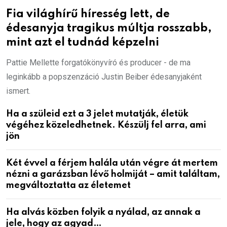
Fia világhírű híresség lett, de
édesanyja tragikus múltja rosszabb,
mint azt el tudnád képzelni
Pattie Mellette forgatókönyvíró és producer - de ma
leginkább a popszenzáció Justin Beiber édesanyjaként
ismert.
Ha a szüleid ezt a 3 jelet mutatják, életük
végéhez közeledhetnek. Készülj fel arra, ami
jön
Két évvel a férjem halála után végre át mertem
nézni a garázsban lévő holmiját – amit találtam,
megváltoztatta az életemet
Ha alvás közben folyik a nyálad, az annak a
jele, hogy az agyad…