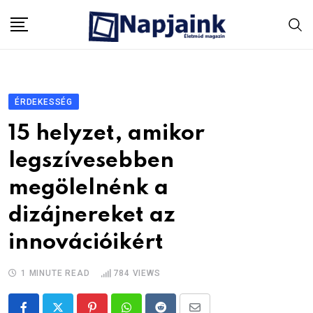
Skip
to
content
ÉRDEKESSÉG
15 helyzet, amikor
legszívesebben
megölelnénk a
dizájnereket az
innovációikért
1 MINUTE READ
784
VIEWS