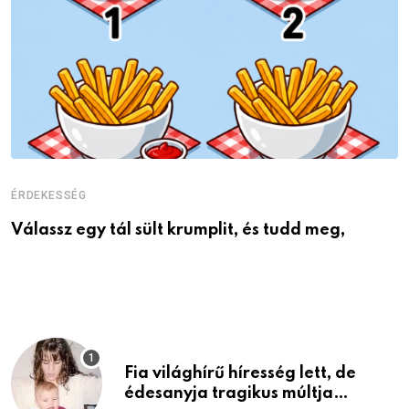
ÉRDEKESSÉG
É
Válassz egy tál sült krumplit, és tudd meg,
M
Fia világhírű híresség lett, de
édesanyja tragikus múltja