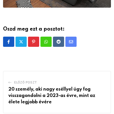
Oszd meg ezt a posztot:
Pinterest
Whatsapp
Reddit
Share
via
Email
ELŐZŐ POSZT
20 személy, aki nagy eséllyel úgy fog
visszagondolni a 2023-as évre, mint az
élete legjobb évére