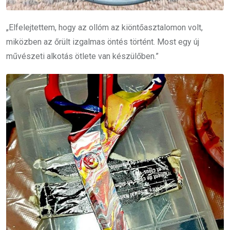
„Elfelejtettem, hogy az ollóm az kiöntőasztalomon volt,
miközben az őrült izgalmas öntés történt. Most egy új
művészeti alkotás ötlete van készülőben.”