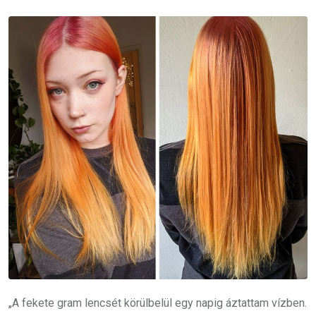
„A fekete gram lencsét körülbelül egy napig áztattam vízben.