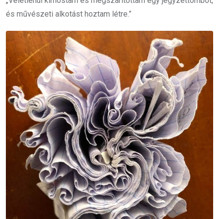
„Véletlenül kimostam és megszárítottam egy jegyzettömböt,
és művészeti alkotást hoztam létre.”