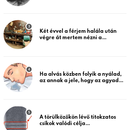
közeledhetnek. Készülj fel arra,
ami jön
Két évvel a férjem halála után
végre át mertem nézni a
garázsban lévő holmiját – amit
találtam, megváltoztatta az
életemet
Ha alvás közben folyik a nyálad,
az annak a jele, hogy az agyad…
A törülközőkön lévő titokzatos
csíkok valódi célja…