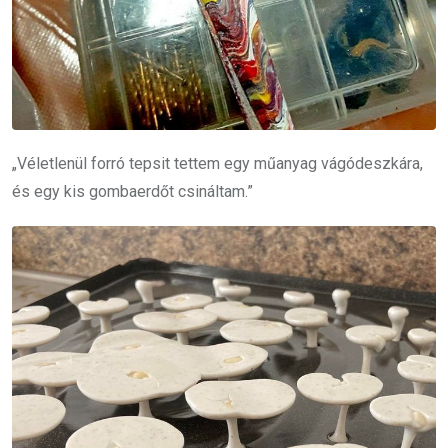
„Véletlenül forró tepsit tettem egy műanyag vágódeszkára,
és egy kis gombaerdőt csináltam.”