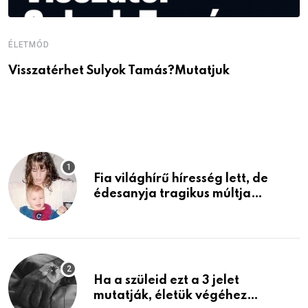
ÉLETMÓD
É
Visszatérhet Sulyok Tamás?Mutatjuk
J
p
Fia világhírű híresség lett, de
édesanyja tragikus múltja
rosszabb, mint azt el tudnád
képzelni
Ha a szüleid ezt a 3 jelet
mutatják, életük végéhez