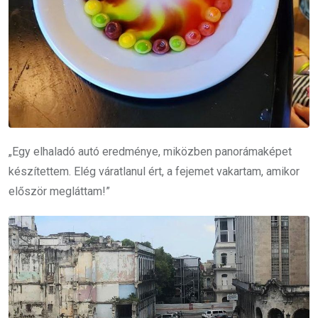
„Egy elhaladó autó eredménye, miközben panorámaképet
készítettem. Elég váratlanul ért, a fejemet vakartam, amikor
először megláttam!”