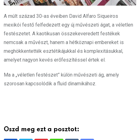
A múlt század 30-as éveiben David Alfaro Siqueiros
mexikói festő felfedezett egy új művészeti ágat, a véletlen
festészetet. A kaotikusan összekeveredett festékek
nemcsak a művészt, hanem a hétköznapi embereket is
meghökkentették esztétikájukkal és komplexitásukkal,
amelyet nagyon kevés erőfeszítéssel értek el.
Ma a „véletlen festészet” külön művészeti ág, amely
szorosan kapcsolódik a fluid dinamikához.
Oszd meg ezt a posztot: