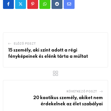
Pinterest
Whatsapp
Reddit
Share
via
Email
ELŐZŐ POSZT
15 személy, aki színt adott a régi
fényképeinek és elénk tárta a múltat
KÖVETKEZŐ POSZT
20 kaotikus személy, akiket nem
érdekelnek az élet szabályai