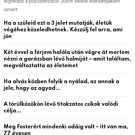
leginkább a popszenzáció Justin Beiber édesanyjaként
ismert.
Ha a szüleid ezt a 3 jelet mutatják, életük
végéhez közeledhetnek. Készülj fel arra, ami
jön
Két évvel a férjem halála után végre át mertem
nézni a garázsban lévő holmiját – amit találtam,
megváltoztatta az életemet
Ha alvás közben folyik a nyálad, az annak a
jele, hogy az agyad…
A törülközőkön lévő titokzatos csíkok valódi
célja…
Meg Fosterért mindenki odáig volt – itt van ma,
77 évesen