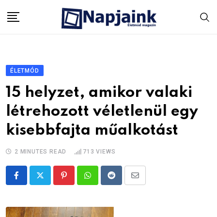
Skip
to
content
ÉLETMÓD
15 helyzet, amikor valaki
létrehozott véletlenül egy
kisebbfajta műalkotást
2 MINUTES READ
713
VIEWS
Pinterest
Whatsapp
Reddit
Share
via
Email