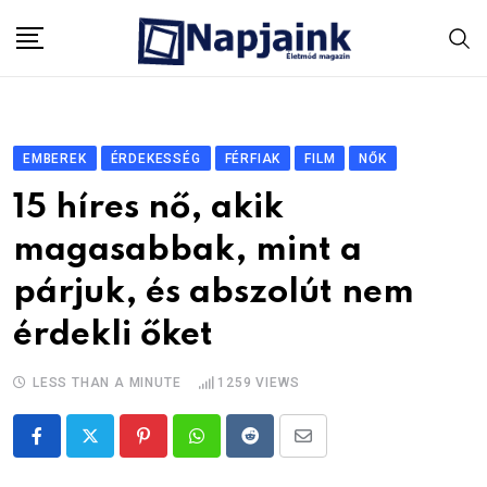
Skip
to
content
EMBEREK
ÉRDEKESSÉG
FÉRFIAK
FILM
NŐK
15 híres nő, akik
magasabbak, mint a
párjuk, és abszolút nem
érdekli őket
LESS THAN A MINUTE
1259
VIEWS
Pinterest
Whatsapp
Reddit
Share
via