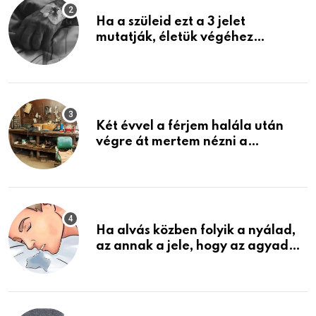
Ha a szüleid ezt a 3 jelet
mutatják, életük végéhez
közeledhetnek. Készülj fel arra,
ami jön
Két évvel a férjem halála után
végre át mertem nézni a
garázsban lévő holmiját – amit
találtam, megváltoztatta az
életemet
Ha alvás közben folyik a nyálad,
az annak a jele, hogy az agyad…