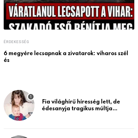
ÉRDEKESSÉG
E
6 megyére lecsapnak a zivatarok: viharos szél
Ö
és
a
Fia világhírű híresség lett, de
édesanyja tragikus múltja
rosszabb, mint azt el tudnád
képzelni