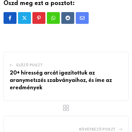
Oszd meg ezt a posztot:
Pinterest
Whatsapp
Reddit
Share
via
Email
ELŐZŐ POSZT
20+ híresség arcát igazítottuk az
aranymetszés szabványaihoz, és íme az
eredmények
KÖVETKEZŐ POSZT