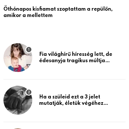
Öthónapos kisfiamat szoptattam a repülőn,
M
amikor a mellettem
l
Fia világhírű híresség lett, de
édesanyja tragikus múltja
rosszabb, mint azt el tudnád
képzelni
Ha a szüleid ezt a 3 jelet
mutatják, életük végéhez
közeledhetnek. Készülj fel arra,
ami jön