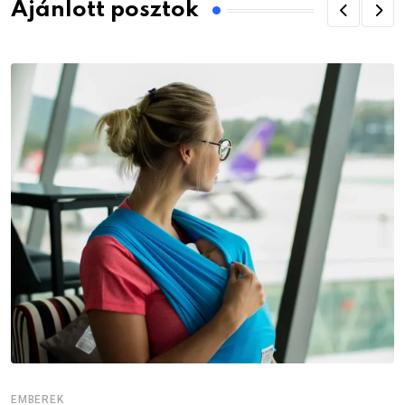
Ajánlott posztok
EMBEREK
E