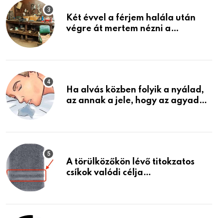
Két évvel a férjem halála után
végre át mertem nézni a
garázsban lévő holmiját – amit
találtam, megváltoztatta az
életemet
Ha alvás közben folyik a nyálad,
az annak a jele, hogy az agyad…
A törülközőkön lévő titokzatos
csíkok valódi célja…