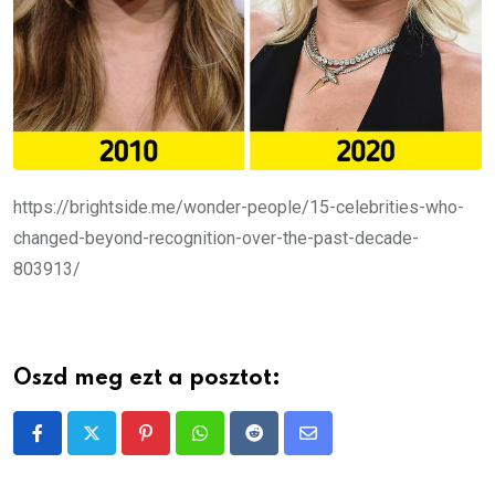
https://brightside.me/wonder-people/15-celebrities-who-
changed-beyond-recognition-over-the-past-decade-
803913/
Oszd meg ezt a posztot:
Pinterest
Whatsapp
Reddit
Share
via