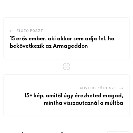
Email
ELŐZŐ POSZT
15 erős ember, aki akkor sem adja fel, ha
bekövetkezik az Armageddon
KÖVETKEZŐ POSZT
15+ kép, amitől úgy érezheted magad,
mintha visszautaznál a múltba