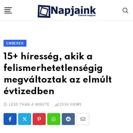
Skip
to
content
EMBEREK
15+ híresség, akik a
felismerhetetlenségig
megváltoztak az elmúlt
évtizedben
LESS THAN A MINUTE
2536
VIEWS
Pinterest
Whatsapp
Reddit
Share
via