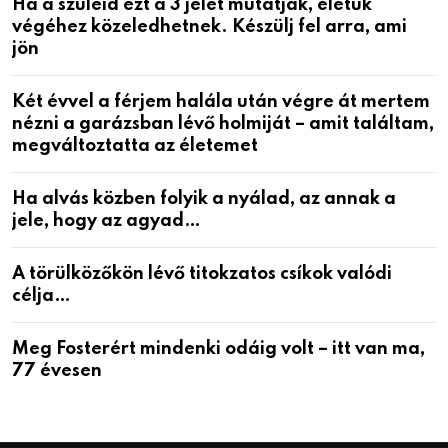
Ha a szüleid ezt a 3 jelet mutatják, életük
végéhez közeledhetnek. Készülj fel arra, ami
jön
Két évvel a férjem halála után végre át mertem
nézni a garázsban lévő holmiját – amit találtam,
megváltoztatta az életemet
Ha alvás közben folyik a nyálad, az annak a
jele, hogy az agyad…
A törülközőkön lévő titokzatos csíkok valódi
célja…
Meg Fosterért mindenki odáig volt – itt van ma,
77 évesen