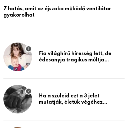
7 hatás, amit az éjszaka működő ventilátor
6
gyakorolhat
é
Fia világhírű híresség lett, de
édesanyja tragikus múltja
rosszabb, mint azt el tudnád
képzelni
Ha a szüleid ezt a 3 jelet
mutatják, életük végéhez
közeledhetnek. Készülj fel arra,
ami jön