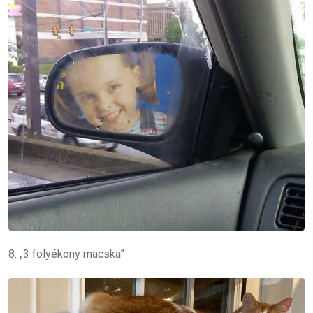
8. „3 folyékony macska”