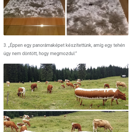
3. „Éppen egy panorámaképet készítettünk, amíg egy tehén
úgy nem döntött, hogy megmozdul.”