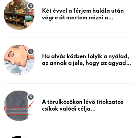
Két évvel a férjem halála után
végre át mertem nézni a
garázsban lévő holmiját – amit
találtam, megváltoztatta az
életemet
Ha alvás közben folyik a nyálad,
az annak a jele, hogy az agyad…
A törülközőkön lévő titokzatos
csíkok valódi célja…