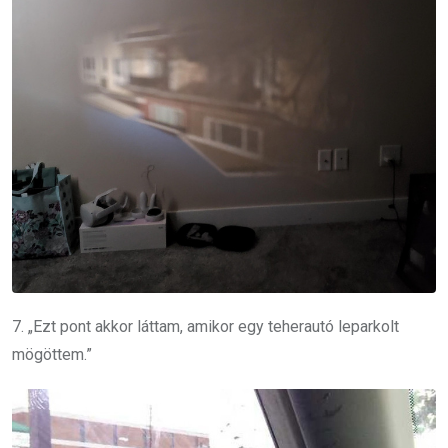
7. „Ezt pont akkor láttam, amikor egy teherautó leparkolt
mögöttem.”