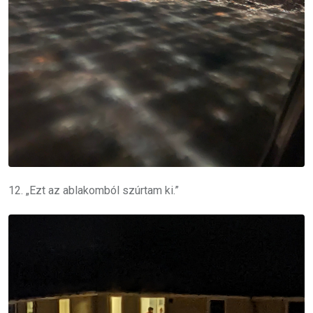
12. „Ezt az ablakomból szúrtam ki.”