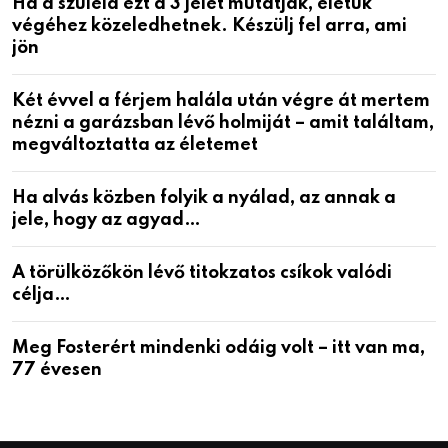
Ha a szüleid ezt a 3 jelet mutatják, életük
végéhez közeledhetnek. Készülj fel arra, ami
jön
Két évvel a férjem halála után végre át mertem
nézni a garázsban lévő holmiját – amit találtam,
megváltoztatta az életemet
Ha alvás közben folyik a nyálad, az annak a
jele, hogy az agyad…
A törülközőkön lévő titokzatos csíkok valódi
célja…
Meg Fosterért mindenki odáig volt – itt van ma,
77 évesen