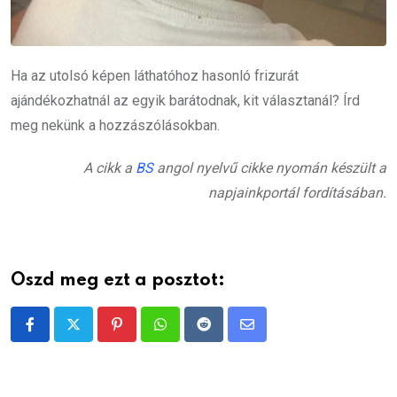
Ha az utolsó képen láthatóhoz hasonló frizurát
ajándékozhatnál az egyik barátodnak, kit választanál? Írd
meg nekünk a hozzászólásokban.
A cikk a
BS
angol nyelvű cikke nyomán készült a
napjainkportál fordításában.
Oszd meg ezt a posztot:
Pinterest
Whatsapp
Reddit
Share
via
Email