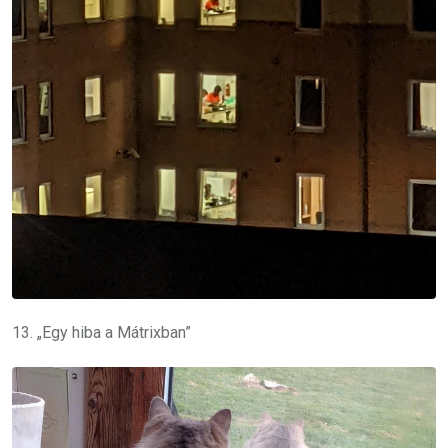
13. „Egy hiba a Mátrixban”