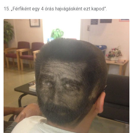
15. „Férfiként egy 4 órás hajvágásként ezt kapod”.