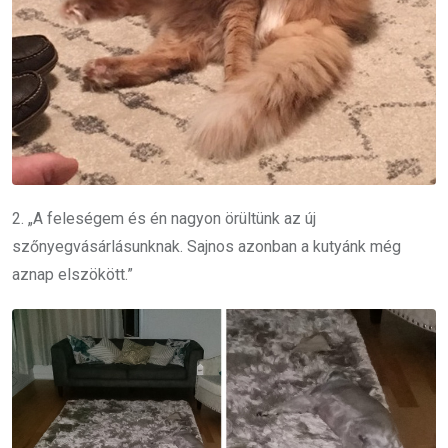
2. „A feleségem és én nagyon örültünk az új
szőnyegvásárlásunknak. Sajnos azonban a kutyánk még
aznap elszökött.”