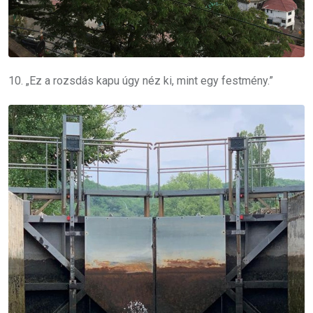
10. „Ez a rozsdás kapu úgy néz ki, mint egy festmény.”