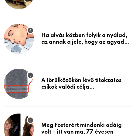
garázsban lévő holmiját – amit
találtam, megváltoztatta az
életemet
Ha alvás közben folyik a nyálad,
az annak a jele, hogy az agyad…
A törülközőkön lévő titokzatos
csíkok valódi célja…
Meg Fosterért mindenki odáig
volt – itt van ma, 77 évesen