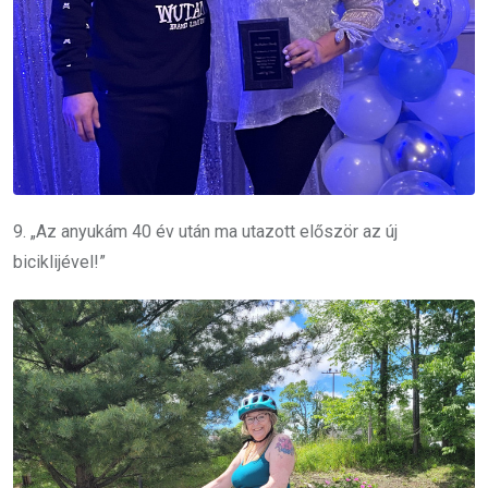
9. „Az anyukám 40 év után ma utazott először az új
biciklijével!”