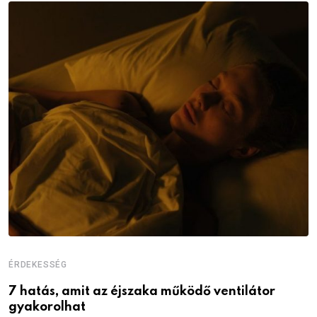
ÉRDEKESSÉG
É
7 hatás, amit az éjszaka működő ventilátor
6
gyakorolhat
é