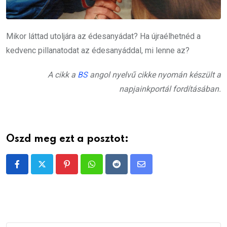
Mikor láttad utoljára az édesanyádat? Ha újraélhetnéd a
kedvenc pillanatodat az édesanyáddal, mi lenne az?
A cikk a
BS
angol nyelvű cikke nyomán készült a
napjainkportál fordításában.
Oszd meg ezt a posztot:
Pinterest
Whatsapp
Reddit
Share
via
Email