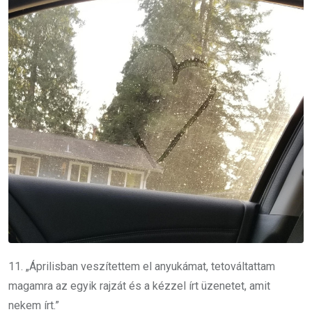
11. „Áprilisban veszítettem el anyukámat, tetováltattam
magamra az egyik rajzát és a kézzel írt üzenetet, amit
nekem írt.”