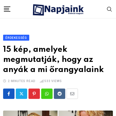
Skip
to
content
ÉRDEKESSÉG
15 kép, amelyek
megmutatják, hogy az
anyák a mi őrangyalaink
2 MINUTES READ
533
VIEWS
Pinterest
Whatsapp
Reddit
Share
via
Email