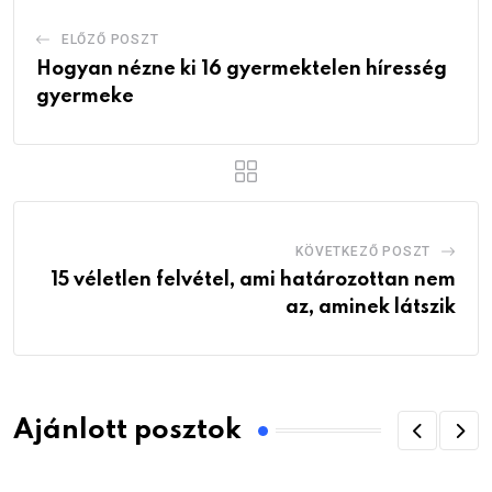
ELŐZŐ POSZT
Hogyan nézne ki 16 gyermektelen híresség
gyermeke
KÖVETKEZŐ POSZT
15 véletlen felvétel, ami határozottan nem
az, aminek látszik
Ajánlott posztok