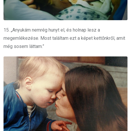
15. „Anyukám nemrég hunyt el, és holnap lesz a
megemlékezése. Most találtam ezt a képet kettőnkről, amit
még sosem láttam.”