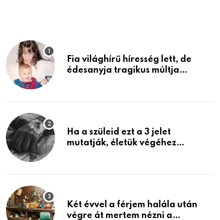
Fia világhírű híresség lett, de
édesanyja tragikus múltja
rosszabb, mint azt el tudnád
képzelni
Ha a szüleid ezt a 3 jelet
mutatják, életük végéhez
közeledhetnek. Készülj fel arra,
ami jön
Két évvel a férjem halála után
végre át mertem nézni a