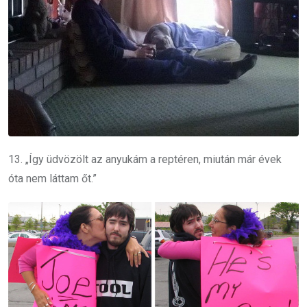
13. „Így üdvözölt az anyukám a reptéren, miután már évek
óta nem láttam őt.”