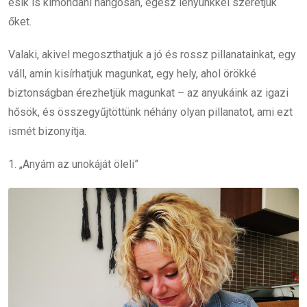
esik is kimondani hangosan, egész lényünkkel szeretjük
őket.
Valaki, akivel megoszthatjuk a jó és rossz pillanatainkat, egy
váll, amin kisírhatjuk magunkat, egy hely, ahol örökké
biztonságban érezhetjük magunkat – az anyukáink az igazi
hősök, és összegyűjtöttünk néhány olyan pillanatot, ami ezt
ismét bizonyítja.
1. „Anyám az unokáját öleli”