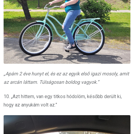
„Apám 2 éve hunyt el, és ez az egyik első igazi mosoly, amit
az arcán láttam. Túlságosan boldog vagyok.”
10. „Azt hittem, van egy titkos hódolóm, később derült ki,
hogy az anyukám volt az.”