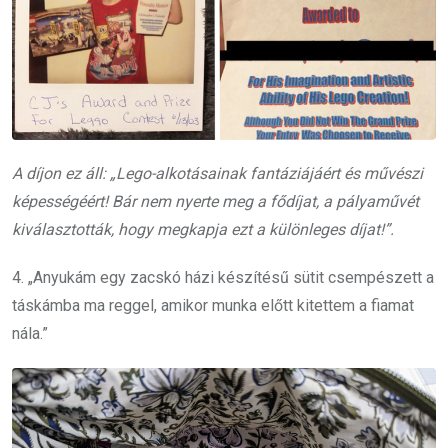
A díjon ez áll: „Lego-alkotásainak fantáziájáért és művészi
képességéért! Bár nem nyerte meg a fődíjat, a pályaművét
kiválasztották, hogy megkapja ezt a különleges díjat!”.
4. „Anyukám egy zacskó házi készítésű sütit csempészett a
táskámba ma reggel, amikor munka előtt kitettem a fiamat
nála.”