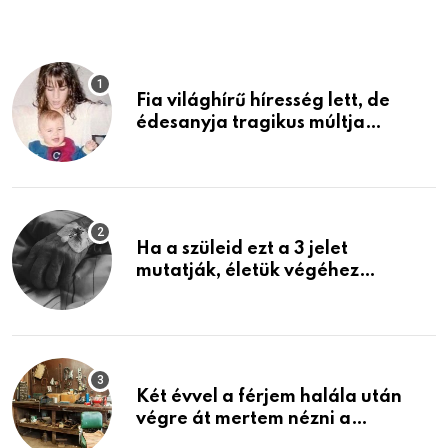
Fia világhírű híresség lett, de
édesanyja tragikus múltja
rosszabb, mint azt el tudnád
képzelni
Ha a szüleid ezt a 3 jelet
mutatják, életük végéhez
közeledhetnek. Készülj fel arra,
ami jön
Két évvel a férjem halála után
végre át mertem nézni a
garázsban lévő holmiját – amit