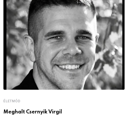
ÉLETMÓD
É
Meghalt Csernyik Virgil
M
v