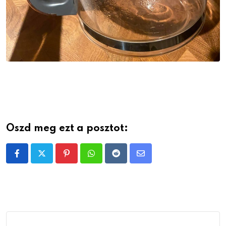
Oszd meg ezt a posztot:
Pinterest
Whatsapp
Reddit
Share
via
Email