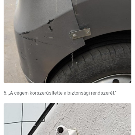
5. „A cégem korszerűsítette a biztonsági rendszerét.”