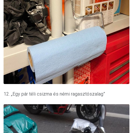
12. „Egy pár téli csizma és némi ragasztószalag”