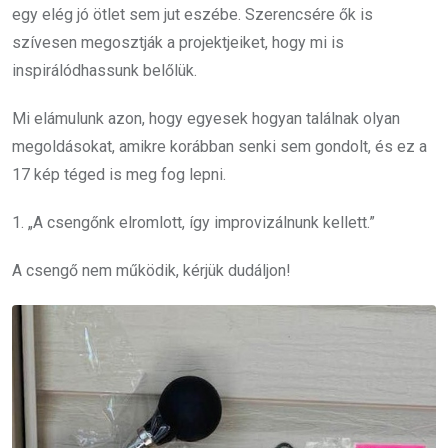
egy elég jó ötlet sem jut eszébe. Szerencsére ők is
szívesen megosztják a projektjeiket, hogy mi is
inspirálódhassunk belőlük.
Mi elámulunk azon, hogy egyesek hogyan találnak olyan
megoldásokat, amikre korábban senki sem gondolt, és ez a
17 kép téged is meg fog lepni.
1. „A csengőnk elromlott, így improvizálnunk kellett.”
A csengő nem működik, kérjük dudáljon!