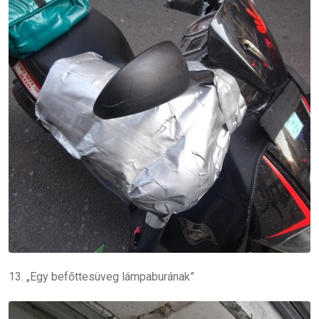
13. „Egy befőttesüveg lámpaburának”