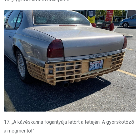
17. „A kávéskanna fogantyúja letört a tetején. A gyorskötöző
a megmentő!”