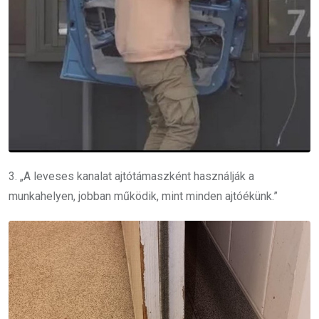
3. „A leveses kanalat ajtótámaszként használják a
munkahelyen, jobban működik, mint minden ajtóékünk.”