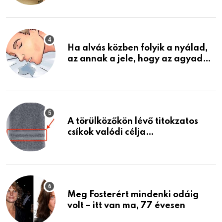
találtam, megváltoztatta az
életemet
Ha alvás közben folyik a nyálad,
az annak a jele, hogy az agyad…
A törülközőkön lévő titokzatos
csíkok valódi célja…
Meg Fosterért mindenki odáig
volt – itt van ma, 77 évesen