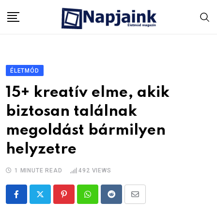
Skip
to
content
ÉLETMÓD
15+ kreatív elme, akik
biztosan találnak
megoldást bármilyen
helyzetre
1 MINUTE READ
492
VIEWS
Pinterest
Whatsapp
Reddit
Share
via