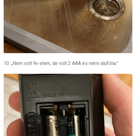
10. „Nem volt 9v elem, de volt 2 AAA és némi alufólia.”