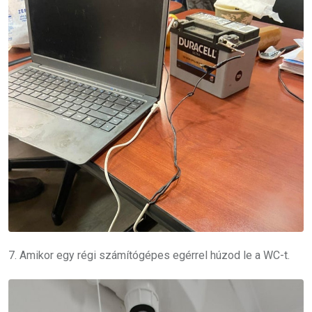
7. Amikor egy régi számítógépes egérrel húzod le a WC-t.