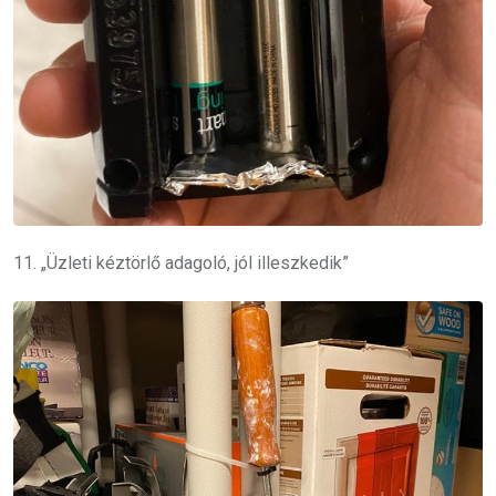
11. „Üzleti kéztörlő adagoló, jól illeszkedik”