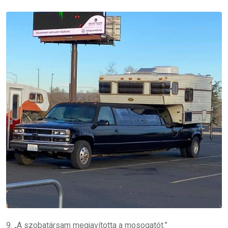
9. „A szobatársam megjavította a mosogatót.”