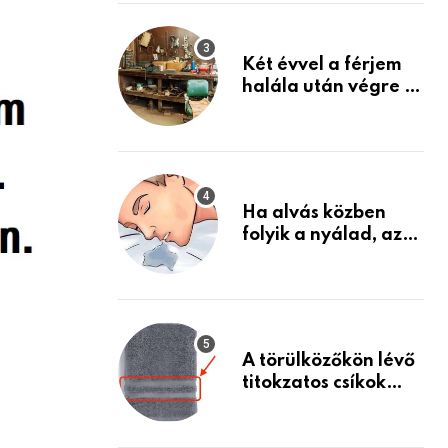
Készülj fel arra, ami
jön
Két évvel a férjem
halála után végre át
mertem nézni a
garázsban lévő
holmiját – amit
találtam,
megváltoztatta az
Ha alvás közben
életemet
folyik a nyálad, az
annak a jele, hogy
az agyad…
A törülközőkön lévő
titokzatos csíkok
valódi célja…