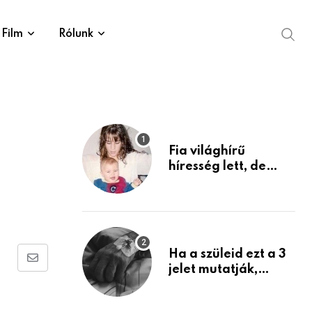
Film
Rólunk
Fia világhírű
híresség lett, de
édesanyja tragikus
múltja rosszabb,
mint azt el tudnád
képzelni
Ha a szüleid ezt a 3
Share
jelet mutatják,
életük végéhez
via
közeledhetnek.
Email