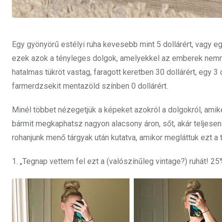
Egy gyönyörű estélyi ruha kevesebb mint 5 dollárért, vagy egy
ezek azok a tényleges dolgok, amelyekkel az emberek nemrég
hatalmas tükröt vastag, faragott keretben 30 dollárért, egy 
farmerdzsekit mentazöld színben 0 dollárért.
Minél többet nézegetjük a képeket azokról a dolgokról, amike
bármit megkaphatsz nagyon alacsony áron, sőt, akár teljesen
rohanjunk menő tárgyak után kutatva, amikor megláttuk ezt a t
1. „Tegnap vettem fel ezt a (valószínűleg vintage?) ruhát! 25