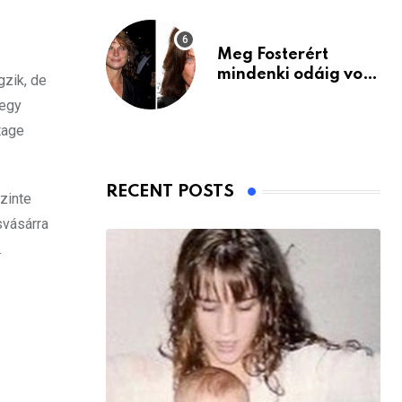
Meg Fosterért
mindenki odáig volt
gzik, de
– itt van ma, 77
 egy
évesen
tage
RECENT POSTS
szinte
svásárra
.