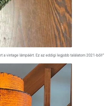
rt a vintage lámpáért. Ez az eddigi legjobb találatom 2021-ből!”