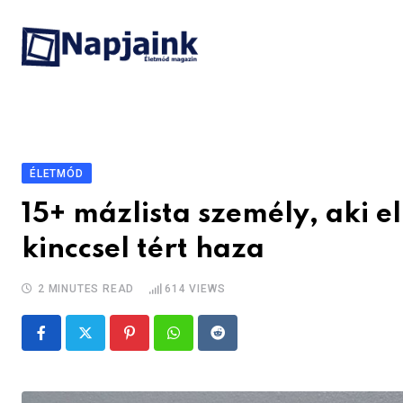
Skip
to
content
ÉLETMÓD
15+ mázlista személy, aki e
kinccsel tért haza
2 MINUTES READ
614
VIEWS
Pinterest
Whatsapp
Reddit