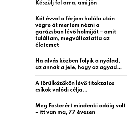
Készülj fel arra, ami jön
Két évvel a férjem halála után
végre át mertem nézni a
garázsban lévő holmiját – amit
találtam, megváltoztatta az
életemet
Ha alvás közben folyik a nyálad,
az annak a jele, hogy az agyad…
A törülközőkön lévő titokzatos
csíkok valódi célja…
Meg Fosterért mindenki odáig volt
– itt van ma, 77 évesen