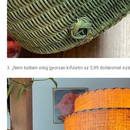
3. „Nem tudtam elég gyorsan kifizetni az 5,99 dolláromat ezé