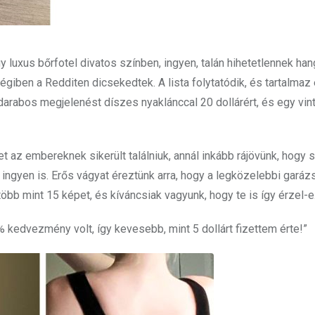
 luxus bőrfotel divatos színben, ingyen, talán hihetetlennek han
iben a Redditen dicsekedtek. A lista folytatódik, és tartalmaz
3 darabos megjelenést díszes nyaklánccal 20 dollárért, és egy vin
t az embereknek sikerült találniuk, annál inkább rájövünk, hogy 
 ingyen is. Erős vágyat éreztünk arra, hogy a legközelebbi garáz
öbb mint 15 képet, és kíváncsiak vagyunk, hogy te is így érzel-e
% kedvezmény volt, így kevesebb, mint 5 dollárt fizettem érte!”