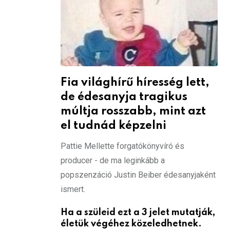
Fia világhírű híresség lett,
de édesanyja tragikus
múltja rosszabb, mint azt
el tudnád képzelni
Pattie Mellette forgatókönyvíró és
producer - de ma leginkább a
popszenzáció Justin Beiber édesanyjaként
ismert.
Ha a szüleid ezt a 3 jelet mutatják,
életük végéhez közeledhetnek.