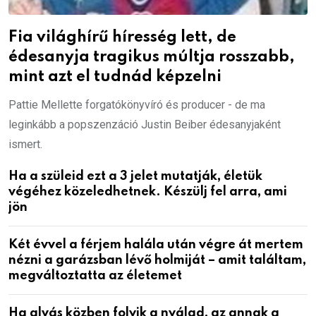
Fia világhírű híresség lett, de
édesanyja tragikus múltja rosszabb,
mint azt el tudnád képzelni
Pattie Mellette forgatókönyvíró és producer - de ma
leginkább a popszenzáció Justin Beiber édesanyjaként
ismert.
Ha a szüleid ezt a 3 jelet mutatják, életük
végéhez közeledhetnek. Készülj fel arra, ami
jön
Két évvel a férjem halála után végre át mertem
nézni a garázsban lévő holmiját – amit találtam,
megváltoztatta az életemet
Ha alvás közben folyik a nyálad, az annak a