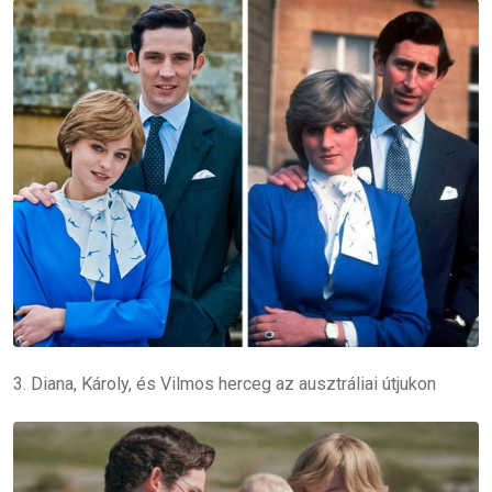
3. Diana, Károly, és Vilmos herceg az ausztráliai útjukon