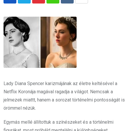
Pinterest
Whatsapp
Reddit
Share
via
Email
Lady Diana Spencer karizmájának az életre keltésével a
Netflix Koronája magával ragadja a világot. Nemcsak a
jelmezek miattt, hanem a sorozat történelmi pontosságát is
örömmel nézük.
Egymás mellé állítottuk a színészeket és a történelmi
figurákat, most próbáld megtalálni a különbségeket.