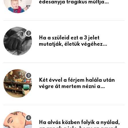
édesanyja tragikus múltja
rosszabb, mint azt el tudnád
képzelni
Ha a szüleid ezt a 3 jelet
mutatják, életük végéhez
közeledhetnek. Készülj fel arra,
ami jön
Két évvel a férjem halála után
végre át mertem nézni a
garázsban lévő holmiját – amit
találtam, megváltoztatta az
életemet
Ha alvás közben folyik a nyálad,