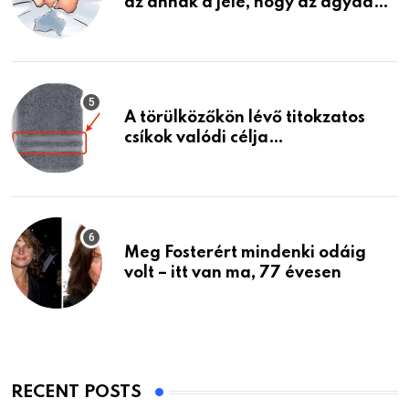
az annak a jele, hogy az agyad…
A törülközőkön lévő titokzatos
csíkok valódi célja…
Meg Fosterért mindenki odáig
volt – itt van ma, 77 évesen
RECENT POSTS