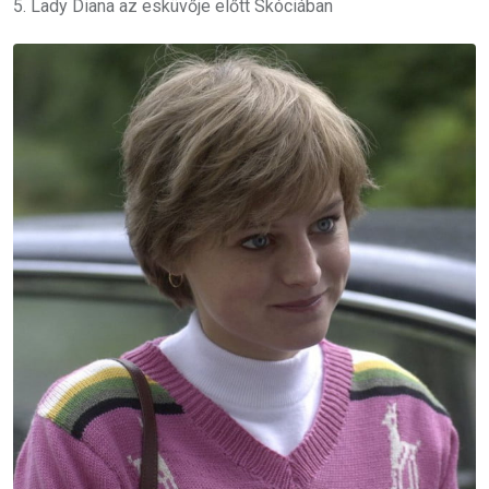
5. Lady Diana az esküvője előtt Skóciában