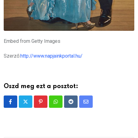
Embed from Getty Images
Szerző:
http://www.napjainkportal.hu/
Oszd meg ezt a posztot:
Pinterest
Whatsapp
Reddit
Share
via
Email