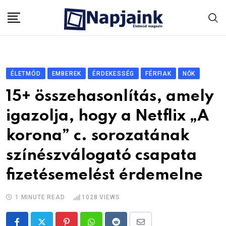
Skip
to
content
ÉLETMÓD
EMBEREK
ÉRDEKESSÉG
FÉRFIAK
NŐK
15+ összehasonlítás, amely
igazolja, hogy a Netflix „A
korona” c. sorozatának
színészválogató csapata
fizetésemelést érdemelne
1 MINUTE READ
1028
VIEWS