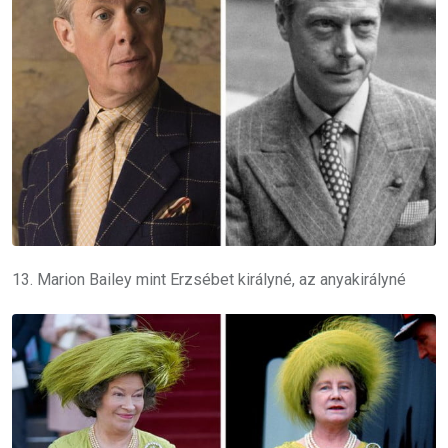
13. Marion Bailey mint Erzsébet királyné, az anyakirályné