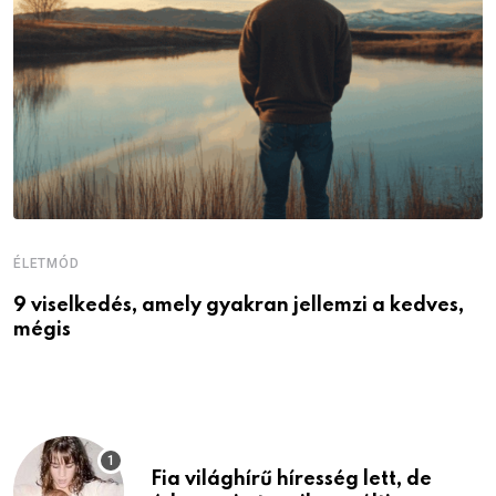
ÉLETMÓD
É
9 viselkedés, amely gyakran jellemzi a kedves,
N
mégis
r
Fia világhírű híresség lett, de