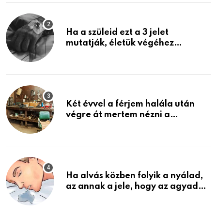
Ha a szüleid ezt a 3 jelet
mutatják, életük végéhez
közeledhetnek. Készülj fel arra,
ami jön
Két évvel a férjem halála után
végre át mertem nézni a
garázsban lévő holmiját – amit
találtam, megváltoztatta az
életemet
Ha alvás közben folyik a nyálad,
az annak a jele, hogy az agyad…