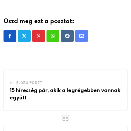
Oszd meg ezt a posztot:
Pinterest
Whatsapp
Reddit
Share
via
Email
ELŐZŐ POSZT
15 híresség pár, akik a legrégebben vannak
együtt