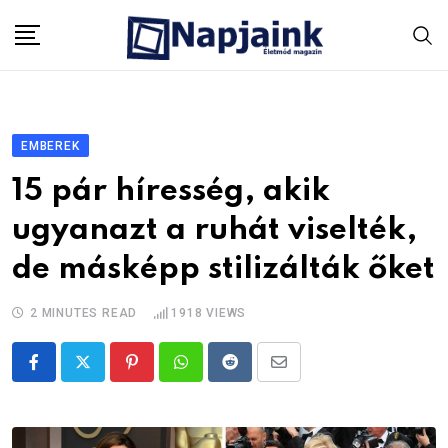
Skip
to
content
EMBEREK
15 pár híresség, akik
ugyanazt a ruhát viselték,
de másképp stilizálták őket
2 MINUTES READ
1918
VIEWS
Pinterest
Whatsapp
Reddit
Share
via
Email