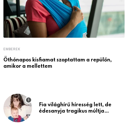
EMBEREK
E
Öthónapos kisfiamat szoptattam a repülőn,
M
amikor a mellettem
l
Fia világhírű híresség lett, de
édesanyja tragikus múltja
rosszabb, mint azt el tudnád
képzelni