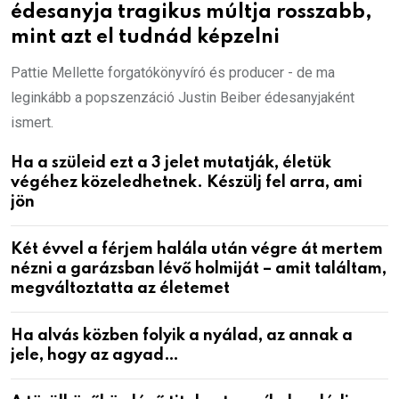
édesanyja tragikus múltja rosszabb,
mint azt el tudnád képzelni
Pattie Mellette forgatókönyvíró és producer - de ma
leginkább a popszenzáció Justin Beiber édesanyjaként
ismert.
Ha a szüleid ezt a 3 jelet mutatják, életük
végéhez közeledhetnek. Készülj fel arra, ami
jön
Két évvel a férjem halála után végre át mertem
nézni a garázsban lévő holmiját – amit találtam,
megváltoztatta az életemet
Ha alvás közben folyik a nyálad, az annak a
jele, hogy az agyad…