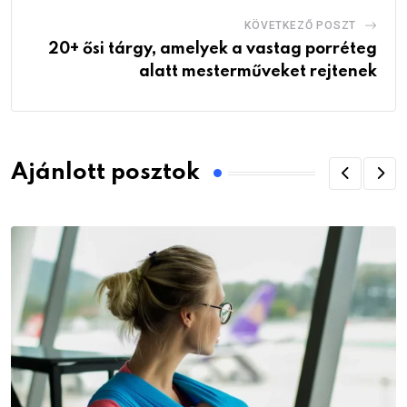
KÖVETKEZŐ POSZT
20+ ősi tárgy, amelyek a vastag porréteg
alatt mesterműveket rejtenek
Ajánlott posztok