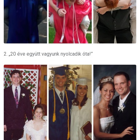
2. „20 éve együtt vagyunk nyolcadik óta!”