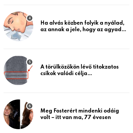
életemet
Ha alvás közben folyik a nyálad,
az annak a jele, hogy az agyad…
A törülközőkön lévő titokzatos
csíkok valódi célja…
Meg Fosterért mindenki odáig
volt – itt van ma, 77 évesen