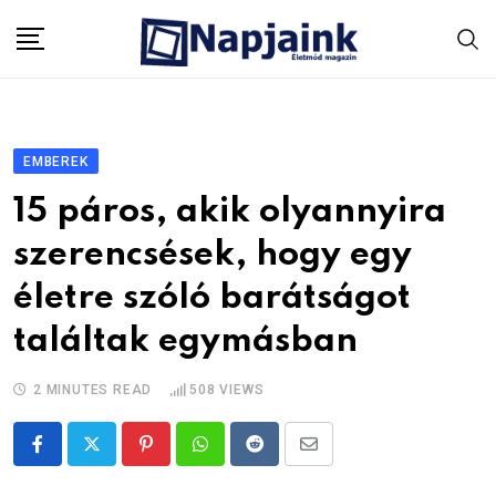
Skip
to
content
EMBEREK
15 páros, akik olyannyira
szerencsések, hogy egy
életre szóló barátságot
találtak egymásban
2 MINUTES READ
508
VIEWS
Pinterest
Whatsapp
Reddit
Share
via