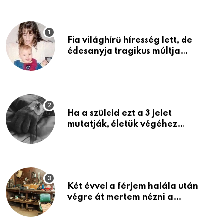
Fia világhírű híresség lett, de
édesanyja tragikus múltja
rosszabb, mint azt el tudnád
képzelni
Ha a szüleid ezt a 3 jelet
mutatják, életük végéhez
közeledhetnek. Készülj fel arra,
ami jön
Két évvel a férjem halála után
végre át mertem nézni a
garázsban lévő holmiját – amit
találtam, megváltoztatta az