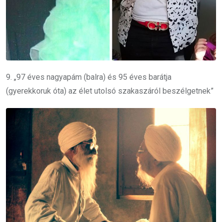
9. „97 éves nagyapám (balra) és 95 éves barátja
(gyerekkoruk óta) az élet utolsó szakaszáról beszélgetnek”