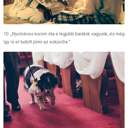
10. „Nyolcéves korom óta a legjobb barátok vagyunk, és még
így is el tudott jönni az esküvőre.”