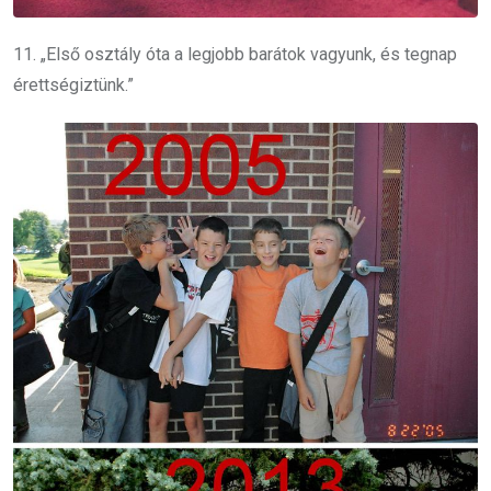
11. „Első osztály óta a legjobb barátok vagyunk, és tegnap
érettségiztünk.”