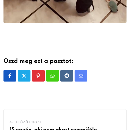
Oszd meg ezt a posztot:
Pinterest
Whatsapp
Reddit
Share
via
Email
ELŐZŐ POSZT
15 egyén, aki nem akart semmiféle