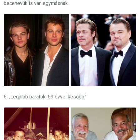
becenevük is van egymásnak.
6. „Legjobb barátok, 59 évvel később”