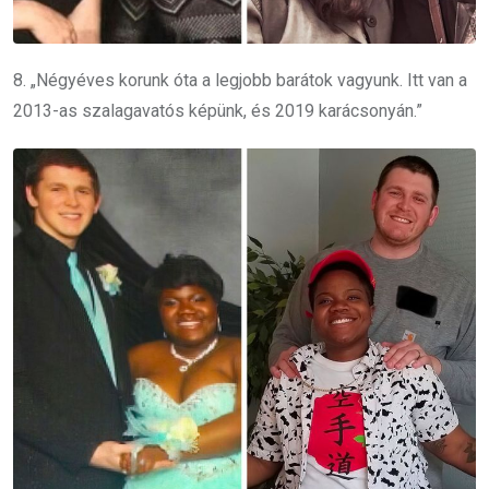
8. „Négyéves korunk óta a legjobb barátok vagyunk. Itt van a
2013-as szalagavatós képünk, és 2019 karácsonyán.”