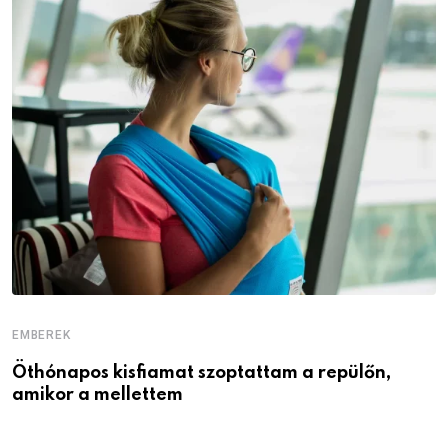
EMBEREK
E
Öthónapos kisfiamat szoptattam a repülőn,
M
amikor a mellettem
l