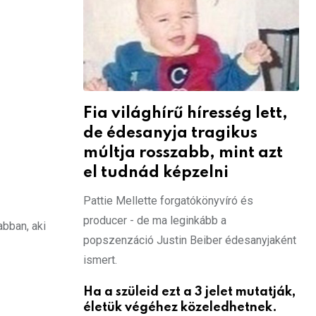
Fia világhírű híresség lett,
de édesanyja tragikus
múltja rosszabb, mint azt
el tudnád képzelni
Pattie Mellette forgatókönyvíró és
producer - de ma leginkább a
abban, aki
popszenzáció Justin Beiber édesanyjaként
ismert.
Ha a szüleid ezt a 3 jelet mutatják,
életük végéhez közeledhetnek.