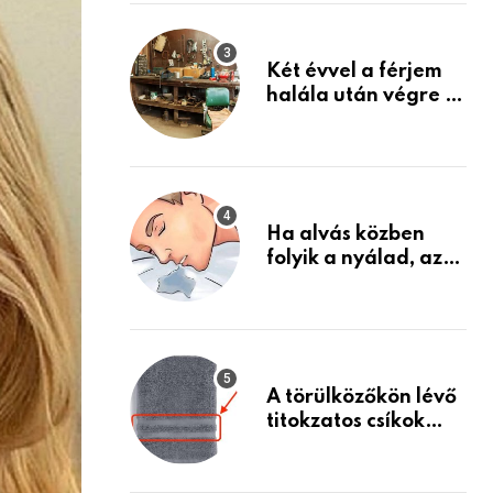
Készülj fel arra, ami
jön
Két évvel a férjem
halála után végre át
mertem nézni a
garázsban lévő
holmiját – amit
találtam,
megváltoztatta az
Ha alvás közben
életemet
folyik a nyálad, az
annak a jele, hogy
az agyad…
A törülközőkön lévő
titokzatos csíkok
valódi célja…