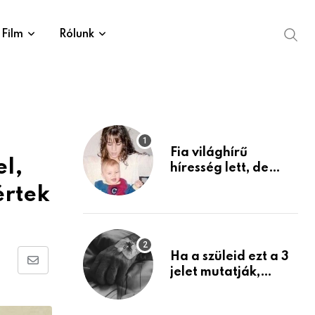
Film
Rólunk
Fia világhírű
l,
híresség lett, de
édesanyja tragikus
értek
múltja rosszabb,
mint azt el tudnád
képzelni
Ha a szüleid ezt a 3
Share
jelet mutatják,
életük végéhez
via
közeledhetnek.
Email