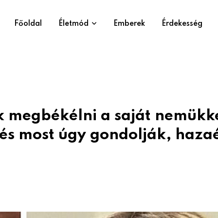
Főoldal
Életmód
Emberek
Érdekesség
k megbékélni a saját nemükke
 és most úgy gondolják, haza