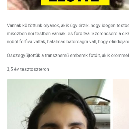
Vannak közöttünk olyanok, akik úgy érzik, hogy idegen testbe
miközben női testben vannak, és fordítva. Szerencsére a cikk
nőből férfivá váltak, hatalmas bátorságra vall, hogy elindulja
Összegyűjtöttük a transznemű emberek fotóit, akik örömmel
3,5 év tesztoszteron