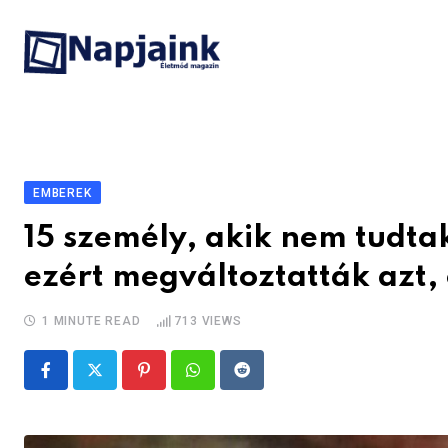
Skip
to
content
EMBEREK
15 személy, akik nem tudta
ezért megváltoztatták azt,
1 MINUTE READ
713
VIEWS
Pinterest
Whatsapp
Reddit