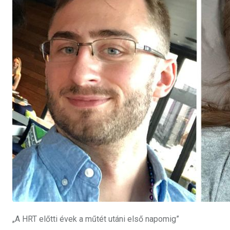
„A HRT előtti évek a műtét utáni első napomig”