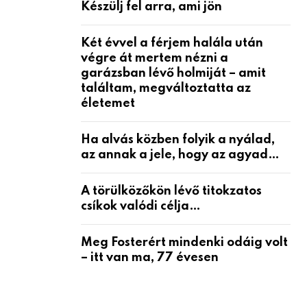
Készülj fel arra, ami jön
Két évvel a férjem halála után
végre át mertem nézni a
garázsban lévő holmiját – amit
találtam, megváltoztatta az
életemet
Ha alvás közben folyik a nyálad,
az annak a jele, hogy az agyad…
A törülközőkön lévő titokzatos
csíkok valódi célja…
Meg Fosterért mindenki odáig volt
– itt van ma, 77 évesen