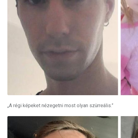
„A régi képeket nézegetni most olyan szürreális.”