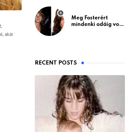
Meg Fosterért
mindenki odáig volt
,
– itt van ma, 77
é, akár
évesen
RECENT POSTS