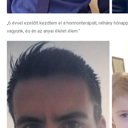
„6 évvel ezelőtt kezdtem el a hormonterápiát, néhány hónap
vagyunk, és én az anyai életet élem.”