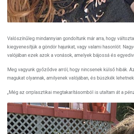
Valószínűleg mindannyian gondoltunk már arra, hogy változtass
kiegyenesítjük a göndör hajunkat, vagy valami hasonlót. Na
valójában ezek azok a vonások, amelyek bájossá és egyediv
Meg vagyunk győződve arról, hogy nincsenek külső hibák. A
magukat olyannak, amilyenek valójában, és büszkék lehetnek 
„Még az orrplasztikai megtakarításomból is utaltam át a pé