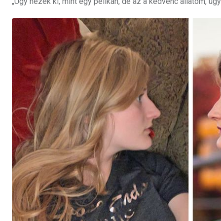
„Úgy nézek ki, mint egy pelikán, de az a kedvenc állatom, úg