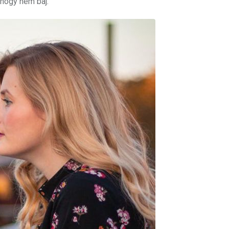
yhogy nem baj.”