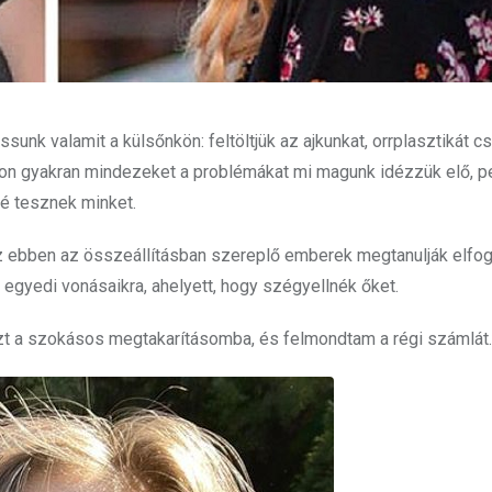
unk valamit a külsőnkön: feltöltjük az ajkunkat, orrplasztikát cs
gyon gyakran mindezeket a problémákat mi magunk idézzük elő, p
é tesznek minket.
z ebben az összeállításban szereplő emberek megtanulják elfo
egyedi vonásaikra, ahelyett, hogy szégyellnék őket.
nzt a szokásos megtakarításomba, és felmondtam a régi számlát.