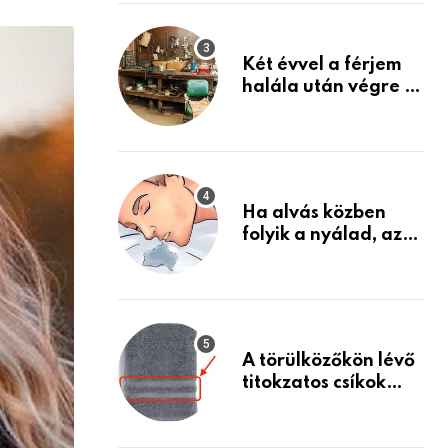
via
Készülj fel arra, ami
jön
Email
Két évvel a férjem
halála után végre át
mertem nézni a
garázsban lévő
holmiját – amit
találtam,
megváltoztatta az
Ha alvás közben
életemet
folyik a nyálad, az
annak a jele, hogy
az agyad…
A törülközőkön lévő
titokzatos csíkok
valódi célja…