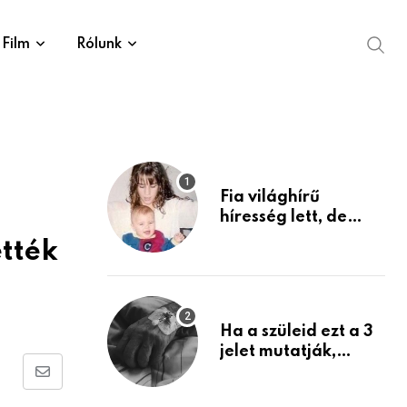
Film
Rólunk
Fia világhírű
híresség lett, de
édesanyja tragikus
tték
múltja rosszabb,
mint azt el tudnád
képzelni
Ha a szüleid ezt a 3
jelet mutatják,
életük végéhez
Share
közeledhetnek.