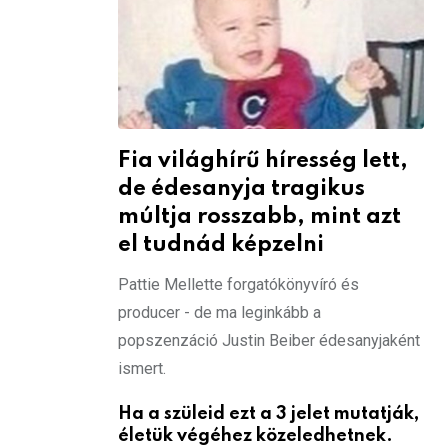
Fia világhírű híresség lett,
de édesanyja tragikus
múltja rosszabb, mint azt
el tudnád képzelni
Pattie Mellette forgatókönyvíró és
producer - de ma leginkább a
popszenzáció Justin Beiber édesanyjaként
ismert.
Ha a szüleid ezt a 3 jelet mutatják,
életük végéhez közeledhetnek.