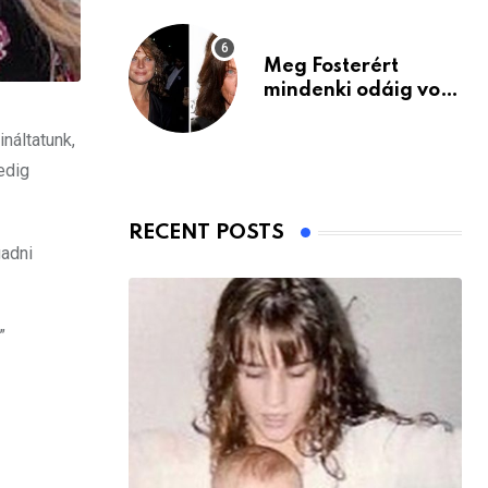
Meg Fosterért
mindenki odáig volt
– itt van ma, 77
évesen
ináltatunk,
edig
RECENT POSTS
gadni
”