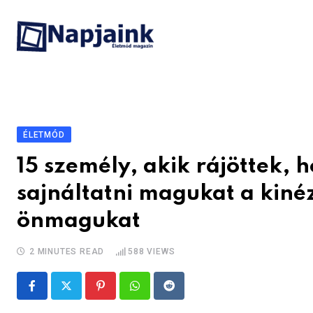
Skip
to
content
ÉLETMÓD
15 személy, akik rájöttek,
sajnáltatni magukat a kiné
önmagukat
2 MINUTES READ
588
VIEWS
Pinterest
Whatsapp
Reddit