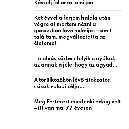
Készülj fel arra, ami jön
Két évvel a férjem halála után
végre át mertem nézni a
garázsban lévő holmiját – amit
találtam, megváltoztatta az
életemet
Ha alvás közben folyik a nyálad,
az annak a jele, hogy az agyad…
A törülközőkön lévő titokzatos
csíkok valódi célja…
Meg Fosterért mindenki odáig volt
– itt van ma, 77 évesen