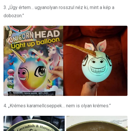
3. „Úgy értem… ugyanolyan rosszul néz ki, mint a kép a
dobozon.”
4. „Krémes karamellcseppek… nem is olyan krémes.”