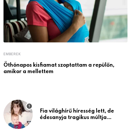
EMBEREK
E
Öthónapos kisfiamat szoptattam a repülőn,
M
amikor a mellettem
l
Fia világhírű híresség lett, de
édesanyja tragikus múltja
rosszabb, mint azt el tudnád
képzelni