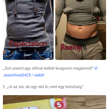
„Szó szerint egy ollóval kellett levágnom magamról!”
©
Jasonfrost3425 / reddit
2. „Jó az íze, de úgy néz ki, mint egy belsőség.”