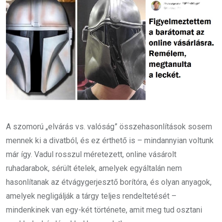
A szomorú „elvárás vs. valóság” összehasonlítások sosem
mennek ki a divatból, és ez érthető is – mindannyian voltunk
már így. Vadul rosszul méretezett, online vásárolt
ruhadarabok, sérült ételek, amelyek egyáltalán nem
hasonlítanak az étvágygerjesztő borítóra, és olyan anyagok,
amelyek negligálják a tárgy teljes rendeltetését –
mindenkinek van egy-két története, amit meg tud osztani