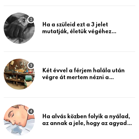
Ha a szüleid ezt a 3 jelet
mutatják, életük végéhez
közeledhetnek. Készülj fel arra,
ami jön
Két évvel a férjem halála után
végre át mertem nézni a
garázsban lévő holmiját – amit
találtam, megváltoztatta az
életemet
Ha alvás közben folyik a nyálad,
az annak a jele, hogy az agyad…