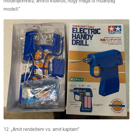
modelljeimhez, amiről kiderült, hogy maga is műanyag
modell.”
12. „Amit rendeltem vs. amit kaptam”