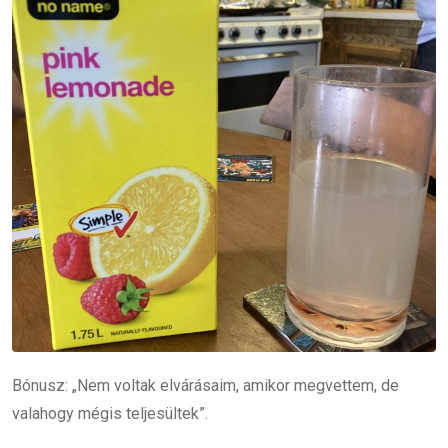
Bónusz: „Nem voltak elvárásaim, amikor megvettem, de
valahogy mégis teljesültek”.