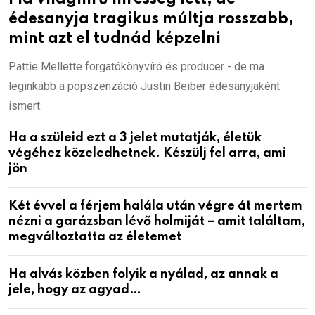
édesanyja tragikus múltja rosszabb,
mint azt el tudnád képzelni
Pattie Mellette forgatókönyvíró és producer - de ma
leginkább a popszenzáció Justin Beiber édesanyjaként
ismert.
Ha a szüleid ezt a 3 jelet mutatják, életük
végéhez közeledhetnek. Készülj fel arra, ami
jön
Két évvel a férjem halála után végre át mertem
nézni a garázsban lévő holmiját – amit találtam,
megváltoztatta az életemet
Ha alvás közben folyik a nyálad, az annak a
jele, hogy az agyad…