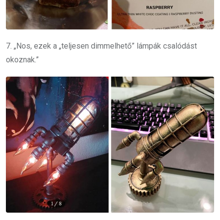
7. „Nos, ezek a „teljesen dimmelhető” lámpák csalódást
okoznak.”