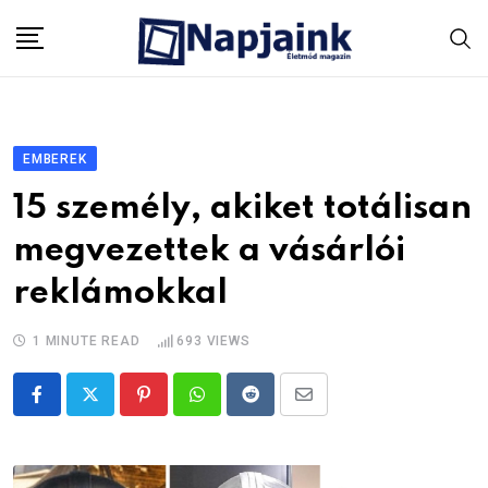
Skip
to
content
EMBEREK
15 személy, akiket totálisan
megvezettek a vásárlói
reklámokkal
1 MINUTE READ
693
VIEWS
Pinterest
Whatsapp
Reddit
Share
via
Email