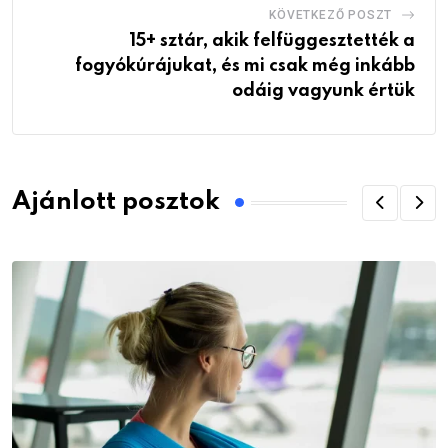
KÖVETKEZŐ POSZT
15+ sztár, akik felfüggesztették a
fogyókúrájukat, és mi csak még inkább
odáig vagyunk értük
Ajánlott posztok