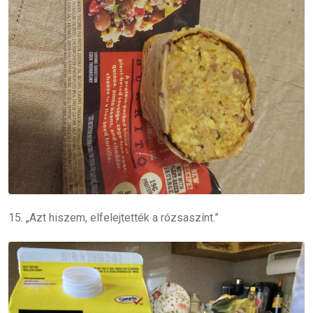
15. „Azt hiszem, elfelejtették a rózsaszínt.”