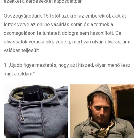
ezekkel a kérdésekkel kapcsolatban.
Összegyűjtöttünk 15 fotót azokról az emberekről, akik át
lettek verve az online vásárlás során és a termék a
csomagoláson feltüntetett dologra sem hasonlított. De
olvassátok végig a cikk végéig, mert van olyan elvárás, ami
valóban teljesült.
1. „Újabb figyelmeztetés, hogy azt hiszed, olyan menő lesz,
mint a reklám.”