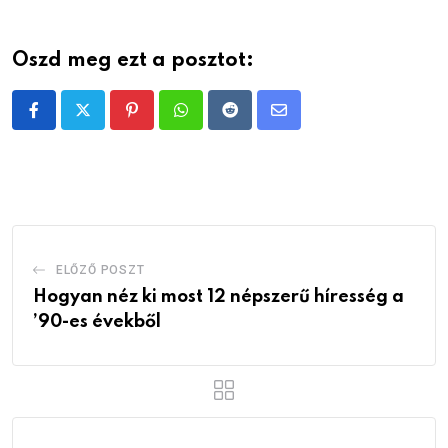
Oszd meg ezt a posztot:
Pinterest
Whatsapp
Reddit
Share
via
Email
ELŐZŐ POSZT
Hogyan néz ki most 12 népszerű híresség a
’90-es évekből