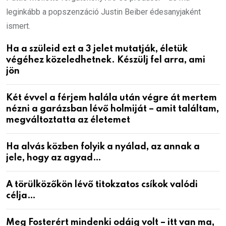
leginkább a popszenzáció Justin Beiber édesanyjaként
ismert.
Ha a szüleid ezt a 3 jelet mutatják, életük
végéhez közeledhetnek. Készülj fel arra, ami
jön
Két évvel a férjem halála után végre át mertem
nézni a garázsban lévő holmiját – amit találtam,
megváltoztatta az életemet
Ha alvás közben folyik a nyálad, az annak a
jele, hogy az agyad…
A törülközőkön lévő titokzatos csíkok valódi
célja…
Meg Fosterért mindenki odáig volt – itt van ma,