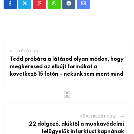
Pinterest
Whatsapp
Reddit
Share
via
Email
ELŐZŐ POSZT
Tedd próbára a látásod olyan módon, hogy
megkeresed az elbújt formákat a
következő 15 fotón – nekünk sem ment mind
KÖVETKEZŐ POSZT
22 dolgozó, akiktől a munkavédelmi
felügyelők infarktust kapnának