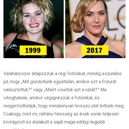
Valahányszor átlapozzuk a régi fotóinkat, mindig eszünkbe
jut, hogy „Mit gondoltunk egyáltalán, amikor ezt a frizurát
választottuk?” vagy „Miért viseltük azt a ruhát?” Ma
vihoghatunk, amikor végignézzük a fotóinkat, és
megerősíthetjük, hogy mindannyian hosszú utat tettünk meg.
Csakúgy, mint mi, néhány híresség az évek során teljesen
kivirágzott és átalakult a saját maga eddigi legjobb