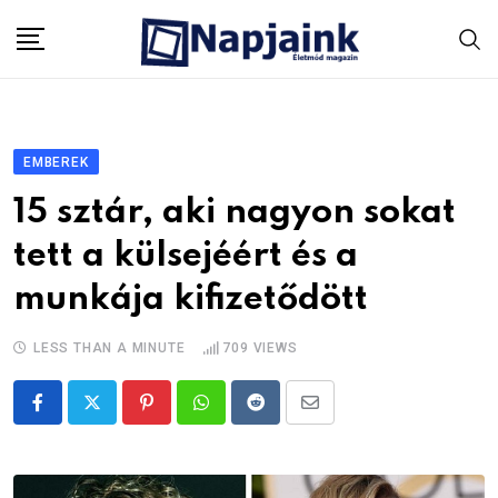
Skip
to
content
EMBEREK
15 sztár, aki nagyon sokat
tett a külsejéért és a
munkája kifizetődött
LESS THAN A MINUTE
709
VIEWS
Pinterest
Whatsapp
Reddit
Share
via
Email