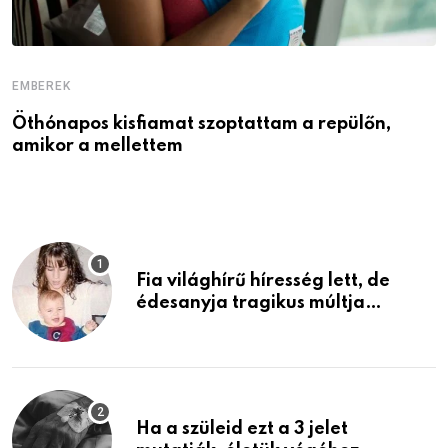
EMBEREK
E
Öthónapos kisfiamat szoptattam a repülőn,
M
amikor a mellettem
l
Fia világhírű híresség lett, de
édesanyja tragikus múltja
rosszabb, mint azt el tudnád
képzelni
Ha a szüleid ezt a 3 jelet