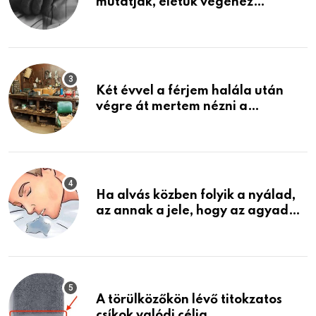
mutatják, életük végéhez
közeledhetnek. Készülj fel arra,
ami jön
Két évvel a férjem halála után
végre át mertem nézni a
garázsban lévő holmiját – amit
találtam, megváltoztatta az
életemet
Ha alvás közben folyik a nyálad,
az annak a jele, hogy az agyad…
A törülközőkön lévő titokzatos
csíkok valódi célja…