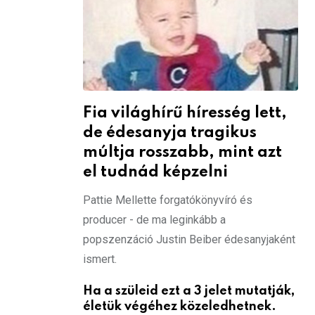
Fia világhírű híresség lett,
de édesanyja tragikus
múltja rosszabb, mint azt
el tudnád képzelni
Pattie Mellette forgatókönyvíró és
producer - de ma leginkább a
popszenzáció Justin Beiber édesanyjaként
ismert.
Ha a szüleid ezt a 3 jelet mutatják,
életük végéhez közeledhetnek.