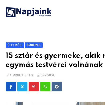
Skip
to
content
ÉLETMÓD
EMBEREK
15 sztár és gyermeke, akik
egymás testvérei volnának
1 MINUTE READ
597
VIEWS
Pinterest
Whatsapp
Reddit