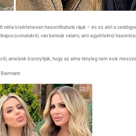
 néha kísértetiesen hasonlíthatunk rájuk – és ez alól a celebgy
állkapocsvonalukról, van bennük valami, ami egyértelmű hasonlós
ől, amelyek bizonyítják, hogy az alma tényleg nem esik messze 
e Biermann