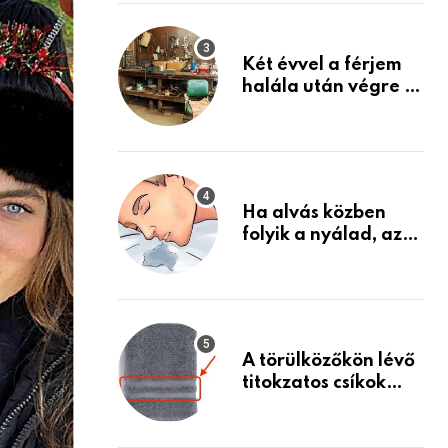
Készülj fel arra, ami
jön
Két évvel a férjem
halála után végre át
mertem nézni a
garázsban lévő
holmiját – amit
találtam,
megváltoztatta az
Ha alvás közben
életemet
folyik a nyálad, az
annak a jele, hogy
az agyad…
A törülközőkön lévő
titokzatos csíkok
valódi célja…