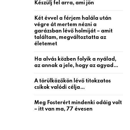
Készülj fel arra, ami jön
Két évvel a férjem halála után
végre át mertem nézni a
garázsban lévő holmiját – amit
találtam, megváltoztatta az
életemet
Ha alvás közben folyik a nyálad,
az annak a jele, hogy az agyad…
A törülközőkön lévő titokzatos
csíkok valódi célja…
Meg Fosterért mindenki odáig volt
– itt van ma, 77 évesen