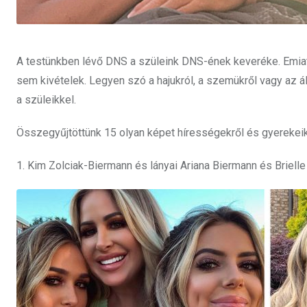
A testünkben lévő DNS a szüleink DNS-ének keveréke. Emiatt
sem kivételek. Legyen szó a hajukról, a szemükről vagy az 
a szüleikkel.
Összegyűjtöttünk 15 olyan képet hírességekről és gyerekeikr
1. Kim Zolciak-Biermann és lányai Ariana Biermann és Briell