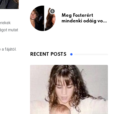
Meg Fosterért
mindenki odáig volt
erekek
– itt van ma, 77
ágot mutat
évesen
a fájától.
RECENT POSTS