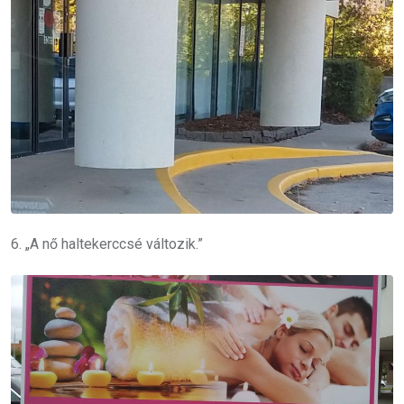
6. „A nő haltekerccsé változik.”