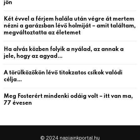
jön
Két évvel a férjem halála után végre át mertem
nézni a garázsban lévő holmiját – amit találtam,
megváltoztatta az életemet
Ha alvás közben folyik a nyálad, az annak a
jele, hogy az agyad…
A törülközőkön lévő titokzatos csíkok valódi
célja…
Meg Fosterért mindenki odáig volt – itt van ma,
77 évesen
© 2024 napjainkportal.hu