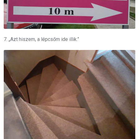
7. „Azt hiszem, a lépcsőm ide illik.”