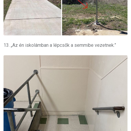
13. „Az én iskolámban a lépcsők a semmibe vezetnek.”