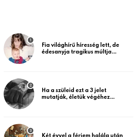
p
Fia világhírű híresség lett, de
édesanyja tragikus múltja
rosszabb, mint azt el tudnád
képzelni
Ha a szüleid ezt a 3 jelet
mutatják, életük végéhez
közeledhetnek. Készülj fel arra,
ami jön
Két évvel a férjem halála után