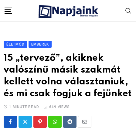
Skip
to
content
ÉLETMÓD
EMBEREK
15 „tervező”, akiknek
valószínű másik szakmát
kellett volna választaniuk,
és mi csak fogjuk a fejünket
1 MINUTE READ
649
VIEWS
Pinterest
Whatsapp
Reddit
Share
via