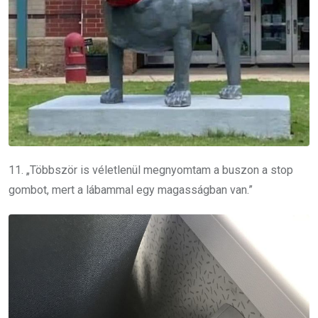
11. „Többször is véletlenül megnyomtam a buszon a stop
gombot, mert a lábammal egy magasságban van.”