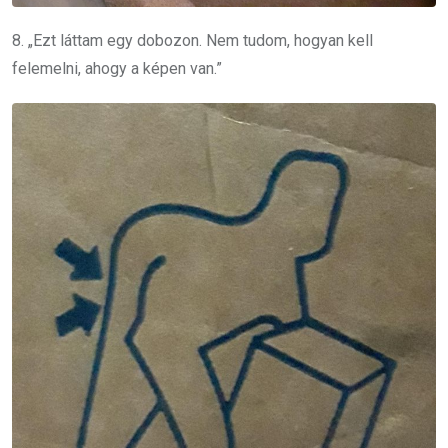
8. „Ezt láttam egy dobozon. Nem tudom, hogyan kell
felemelni, ahogy a képen van.”