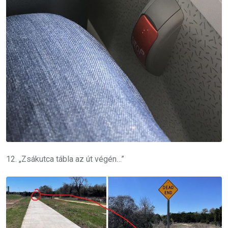
12. „Zsákutca tábla az út végén…”