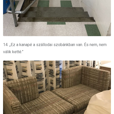
14. „Ez a kanapé a szállodai szobánkban van. És nem, nem
válik ketté.”