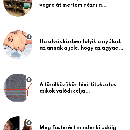
végre át mertem nézni a
garázsban lévő holmiját – amit
találtam, megváltoztatta az
életemet
Ha alvás közben folyik a nyálad,
az annak a jele, hogy az agyad…
A törülközőkön lévő titokzatos
csíkok valódi célja…
Meg Fosterért mindenki odáig