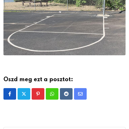
Oszd meg ezt a posztot:
Pinterest
Whatsapp
Reddit
Share
via
Email