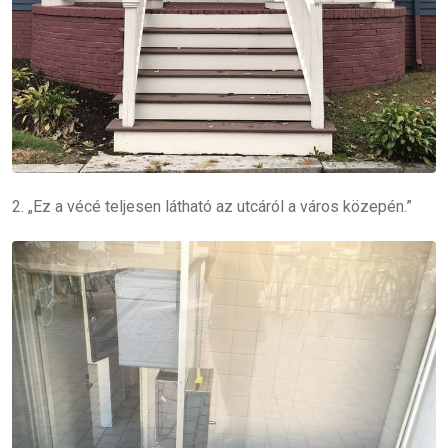
2. „Ez a vécé teljesen látható az utcáról a város közepén.”