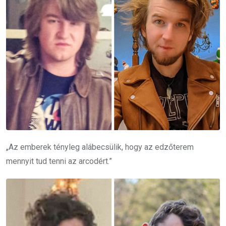
„Az emberek tényleg alábecsülik, hogy az edzőterem
mennyit tud tenni az arcodért.”