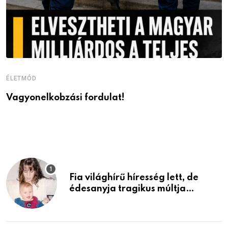
ÉLETMÓD
É
Vagyonelkobzási fordulat!
M
v
Fia világhírű híresség lett, de
édesanyja tragikus múltja
rosszabb, mint azt el tudnád
képzelni