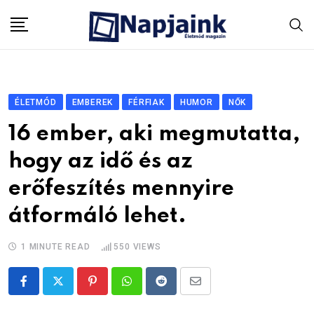
Skip
to
content
ÉLETMÓD
EMBEREK
FÉRFIAK
HUMOR
NŐK
16 ember, aki megmutatta,
hogy az idő és az
erőfeszítés mennyire
átformáló lehet.
1 MINUTE READ
550
VIEWS
Pinterest
Whatsapp
Reddit
Share
via