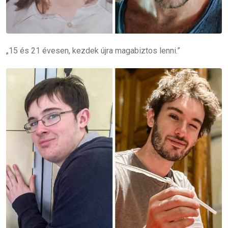
„15 és 21 évesen, kezdek újra magabiztos lenni.”