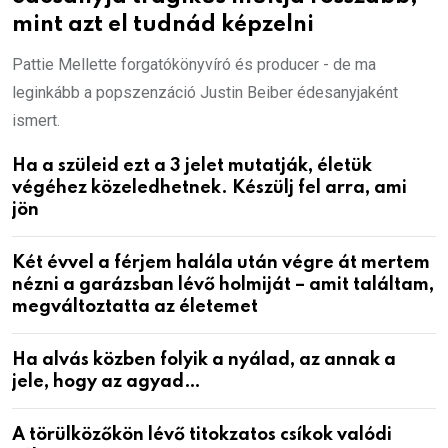
mint azt el tudnád képzelni
Pattie Mellette forgatókönyvíró és producer - de ma
leginkább a popszenzáció Justin Beiber édesanyjaként
ismert.
Ha a szüleid ezt a 3 jelet mutatják, életük
végéhez közeledhetnek. Készülj fel arra, ami
jön
Két évvel a férjem halála után végre át mertem
nézni a garázsban lévő holmiját – amit találtam,
megváltoztatta az életemet
Ha alvás közben folyik a nyálad, az annak a
jele, hogy az agyad…
A törülközőkön lévő titokzatos csíkok valódi