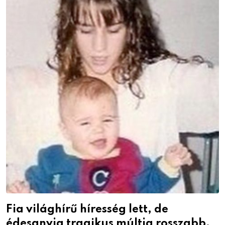
Fia világhírű híresség lett, de
édesanyja tragikus múltja rosszabb,