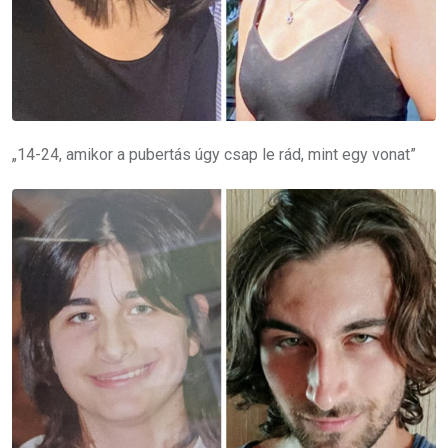
„14-24, amikor a pubertás úgy csap le rád, mint egy vonat”