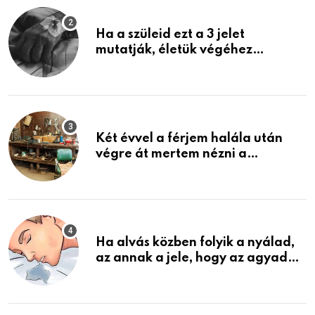
Ha a szüleid ezt a 3 jelet
mutatják, életük végéhez
közeledhetnek. Készülj fel arra,
ami jön
Két évvel a férjem halála után
végre át mertem nézni a
garázsban lévő holmiját – amit
találtam, megváltoztatta az
életemet
Ha alvás közben folyik a nyálad,
az annak a jele, hogy az agyad…