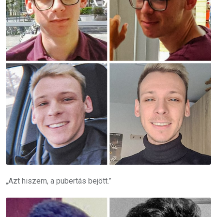
„Azt hiszem, a pubertás bejött.”