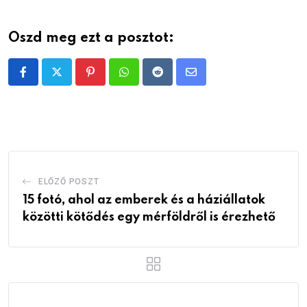
Oszd meg ezt a posztot:
Pinterest
Whatsapp
Reddit
Share
via
Email
ELŐZŐ POSZT
15 fotó, ahol az emberek és a háziállatok
közötti kötődés egy mérföldről is érezhető