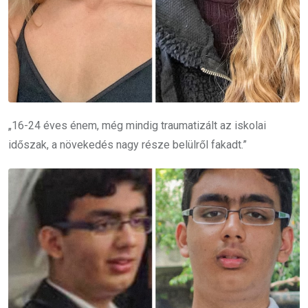
„16-24 éves énem, még mindig traumatizált az iskolai
időszak, a növekedés nagy része belülről fakadt.”