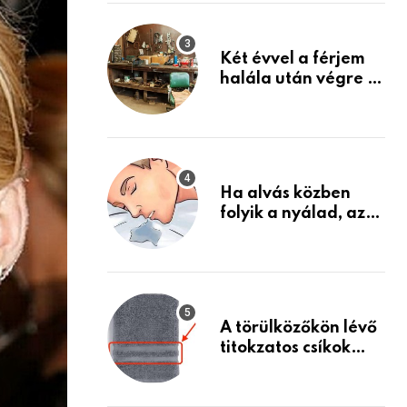
Készülj fel arra, ami
jön
Két évvel a férjem
halála után végre át
mertem nézni a
garázsban lévő
holmiját – amit
találtam,
megváltoztatta az
Ha alvás közben
életemet
folyik a nyálad, az
annak a jele, hogy
az agyad…
A törülközőkön lévő
titokzatos csíkok
valódi célja…