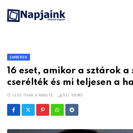
Skip
to
content
EMBEREK
16 eset, amikor a sztárok a
cserélték és mi teljesen a 
LESS THAN A MINUTE
521
VIEWS
Pinterest
Whatsapp
Reddit