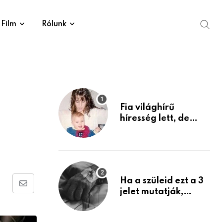
Film
Rólunk
Fia világhírű
híresség lett, de
édesanyja tragikus
múltja rosszabb,
mint azt el tudnád
képzelni
Ha a szüleid ezt a 3
Share
jelet mutatják,
életük végéhez
via
közeledhetnek.
Email