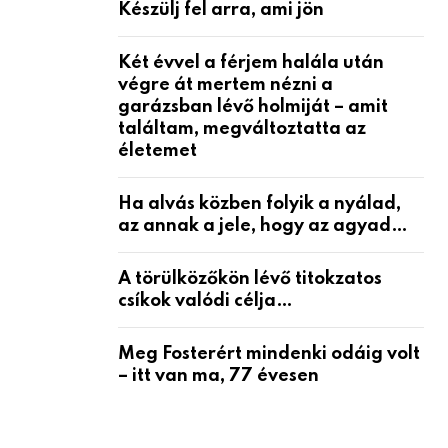
Készülj fel arra, ami jön
Két évvel a férjem halála után
végre át mertem nézni a
garázsban lévő holmiját – amit
találtam, megváltoztatta az
életemet
Ha alvás közben folyik a nyálad,
az annak a jele, hogy az agyad…
A törülközőkön lévő titokzatos
csíkok valódi célja…
Meg Fosterért mindenki odáig volt
– itt van ma, 77 évesen