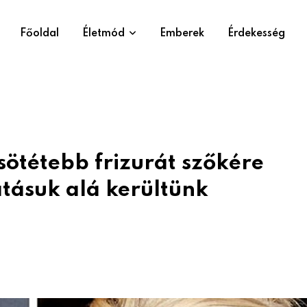
Főoldal
Életmód
Emberek
Érdekesség
 sötétebb frizurát szőkére
hatásuk alá kerültünk