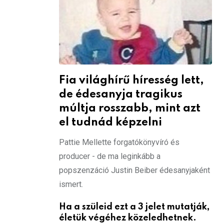
Fia világhírű híresség lett,
de édesanyja tragikus
múltja rosszabb, mint azt
el tudnád képzelni
Pattie Mellette forgatókönyvíró és
producer - de ma leginkább a
popszenzáció Justin Beiber édesanyjaként
ismert.
Ha a szüleid ezt a 3 jelet mutatják,
életük végéhez közeledhetnek.