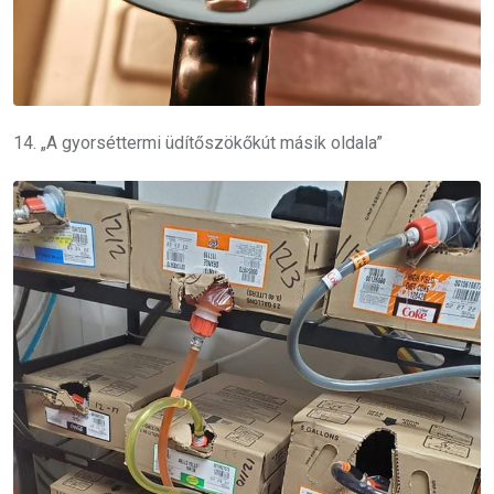
14. „A gyorséttermi üdítőszökőkút másik oldala”