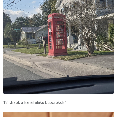
13. „Ezek a kanál alakú buborékok”