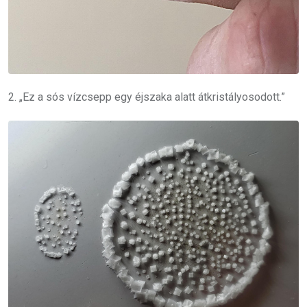
2. „Ez a sós vízcsepp egy éjszaka alatt átkristályosodott.”