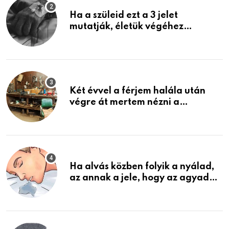
Ha a szüleid ezt a 3 jelet
mutatják, életük végéhez
közeledhetnek. Készülj fel arra,
ami jön
Két évvel a férjem halála után
végre át mertem nézni a
garázsban lévő holmiját – amit
találtam, megváltoztatta az
életemet
Ha alvás közben folyik a nyálad,
az annak a jele, hogy az agyad…