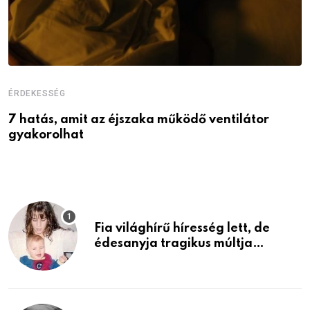
ÉRDEKESSÉG
É
7 hatás, amit az éjszaka működő ventilátor
6
gyakorolhat
é
Fia világhírű híresség lett, de
édesanyja tragikus múltja
rosszabb, mint azt el tudnád
képzelni