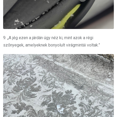
9. „A jég ezen a járdán úgy néz ki, mint azok a régi
szőnyegek, amelyeknek bonyolult virágmintái voltak.”