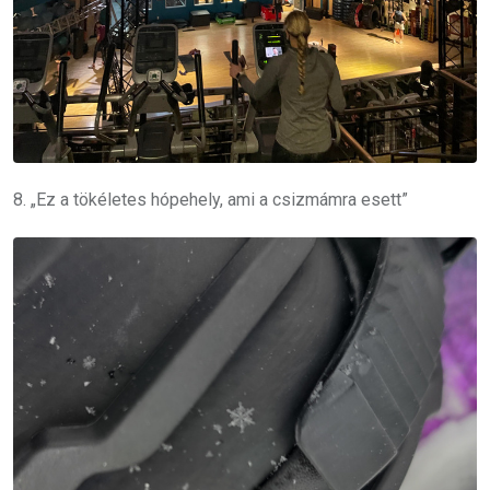
8. „Ez a tökéletes hópehely, ami a csizmámra esett”