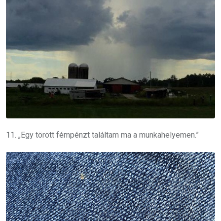
11. „Egy törött fémpénzt találtam ma a munkahelyemen.”