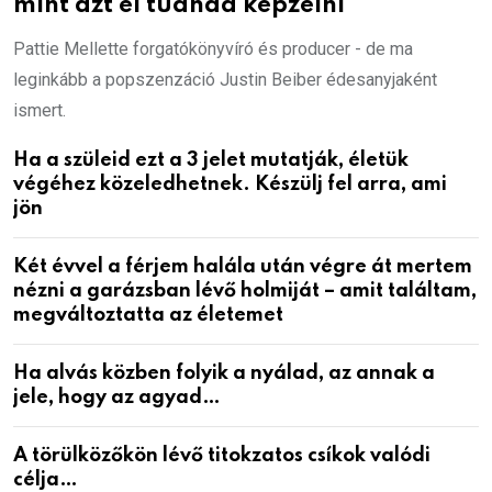
mint azt el tudnád képzelni
Pattie Mellette forgatókönyvíró és producer - de ma
leginkább a popszenzáció Justin Beiber édesanyjaként
ismert.
Ha a szüleid ezt a 3 jelet mutatják, életük
végéhez közeledhetnek. Készülj fel arra, ami
jön
Két évvel a férjem halála után végre át mertem
nézni a garázsban lévő holmiját – amit találtam,
megváltoztatta az életemet
Ha alvás közben folyik a nyálad, az annak a
jele, hogy az agyad…
A törülközőkön lévő titokzatos csíkok valódi
célja…