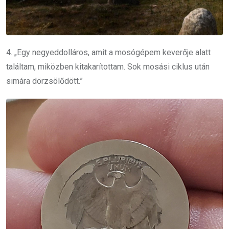
4. „Egy negyeddolláros, amit a mosógépem keverője alatt
találtam, miközben kitakarítottam. Sok mosási ciklus után
simára dörzsölődött.”