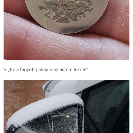
5. „Ez a fagyott pókháló az autóm tükrén”