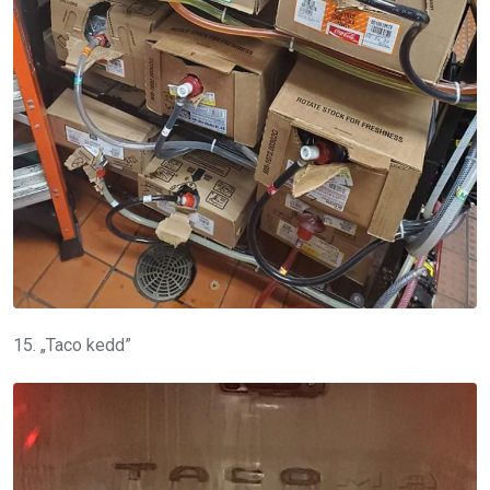
15. „Taco kedd”