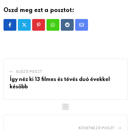
Oszd meg ezt a posztot:
Pinterest
Whatsapp
Reddit
Share
via
Email
ELŐZŐ POSZT
Így néz ki 13 filmes és tévés duó évekkel
később
KÖVETKEZŐ POSZT