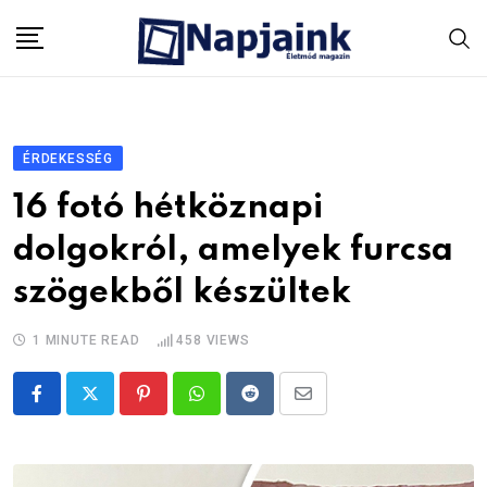
Skip
to
content
ÉRDEKESSÉG
16 fotó hétköznapi
dolgokról, amelyek furcsa
szögekből készültek
1 MINUTE READ
458
VIEWS
Pinterest
Whatsapp
Reddit
Share
via
Email