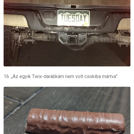
16. „Az egyik Twix-darabkám nem volt csokiba mártva”.