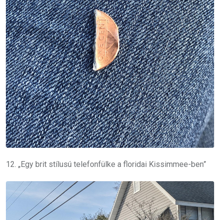
12. „Egy brit stílusú telefonfülke a floridai Kissimmee-ben”