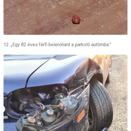
12. „Egy 82 éves férfi belerohant a parkoló autómba.”