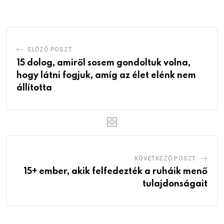
Email
ELŐZŐ POSZT
15 dolog, amiről sosem gondoltuk volna,
hogy látni fogjuk, amíg az élet elénk nem
állította
KÖVETKEZŐ POSZT
15+ ember, akik felfedezték a ruháik menő
tulajdonságait