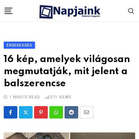
Skip
to
content
ÉRDEKESSÉG
16 kép, amelyek világosan
megmutatják, mit jelent a
balszerencse
1 MINUTE READ
571
VIEWS
Pinterest
Whatsapp
Reddit
Share
via
Email