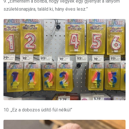
9. „Elmentem a boltba, hogy vegyek egy gyertyát a lányom
születésnapjára, találd ki, hány éves lesz.”
10. „Ez a dobozos üdítő fül nélkül”