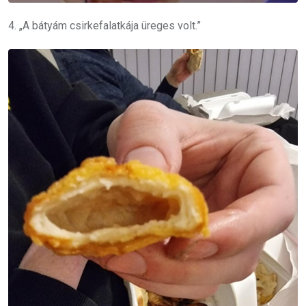
4. „A bátyám csirkefalatkája üreges volt.”