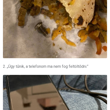
2. „Úgy tűnik, a telefonom ma nem fog feltöltődni.”