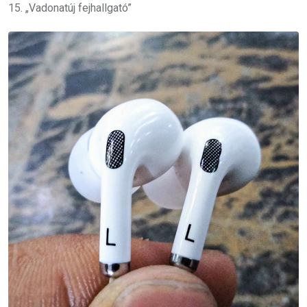
15. „Vadonatúj fejhallgató”