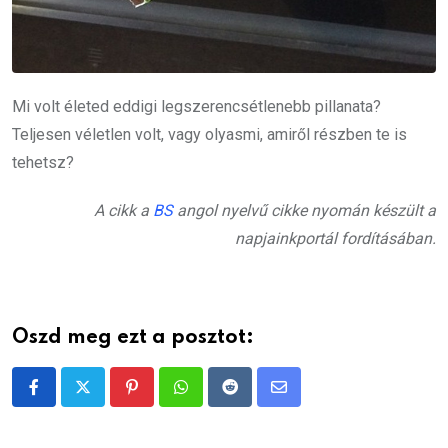
Mi volt életed eddigi legszerencsétlenebb pillanata?
Teljesen véletlen volt, vagy olyasmi, amiről részben te is
tehetsz?
A cikk a
BS
angol nyelvű cikke nyomán készült a
napjainkportál fordításában.
Oszd meg ezt a posztot:
Pinterest
Whatsapp
Reddit
Share
via