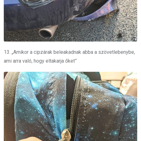
13. „Amikor a cipzárak beleakadnak abba a szövetlebenybe,
ami arra való, hogy eltakarja őket”