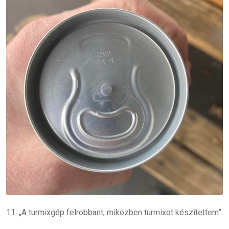
11. „A turmixgép felrobbant, miközben turmixot készítettem”.