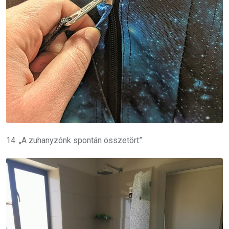
14. „A zuhanyzónk spontán összetört”.