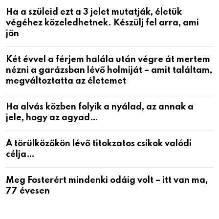
Ha a szüleid ezt a 3 jelet mutatják, életük
végéhez közeledhetnek. Készülj fel arra, ami
jön
Két évvel a férjem halála után végre át mertem
nézni a garázsban lévő holmiját – amit találtam,
megváltoztatta az életemet
Ha alvás közben folyik a nyálad, az annak a
jele, hogy az agyad…
A törülközőkön lévő titokzatos csíkok valódi
célja…
Meg Fosterért mindenki odáig volt – itt van ma,
77 évesen