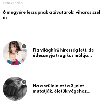
ÉRDEKESSÉG
É
6 megyére lecsapnak a zivatarok: viharos szél
V
és
Fia világhírű híresség lett, de
édesanyja tragikus múltja
rosszabb, mint azt el tudnád
képzelni
Ha a szüleid ezt a 3 jelet
mutatják, életük végéhez
közeledhetnek. Készülj fel arra,
ami jön