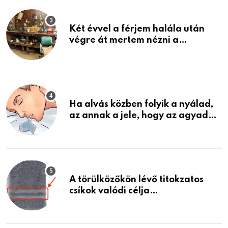
Két évvel a férjem halála után
végre át mertem nézni a
garázsban lévő holmiját – amit
találtam, megváltoztatta az
életemet
Ha alvás közben folyik a nyálad,
az annak a jele, hogy az agyad…
A törülközőkön lévő titokzatos
csíkok valódi célja…