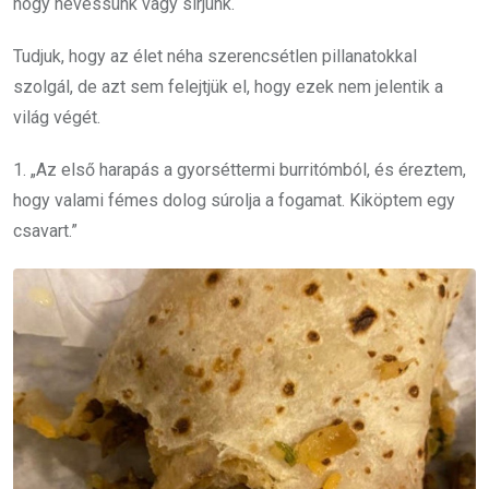
hogy nevessünk vagy sírjunk.
Tudjuk, hogy az élet néha szerencsétlen pillanatokkal
szolgál, de azt sem felejtjük el, hogy ezek nem jelentik a
világ végét.
1. „Az első harapás a gyorséttermi burritómból, és éreztem,
hogy valami fémes dolog súrolja a fogamat. Kiköptem egy
csavart.”