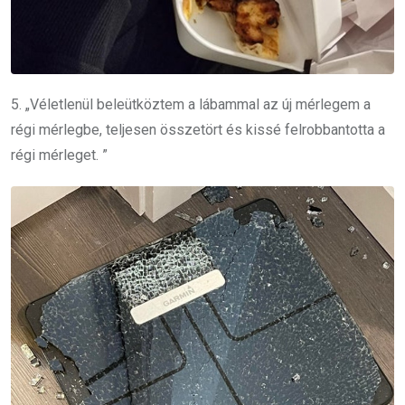
5. „
Véletlenül beleütköztem a lábammal az új mérlegem a
régi mérlegbe, teljesen összetört és kissé felrobbantotta a
régi mérleget.
”