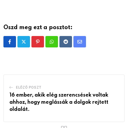
Oszd meg ezt a posztot:
Pinterest
Whatsapp
Reddit
Share
via
Email
ELŐZŐ POSZT
16 ember, akik elég szerencsések voltak
ahhoz, hogy meglássák a dolgok rejtett
oldalát.