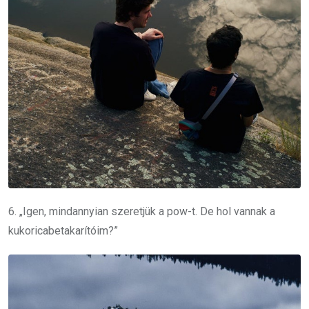
6. „Igen, mindannyian szeretjük a pow-t. De hol vannak a
kukoricabetakarítóim?”