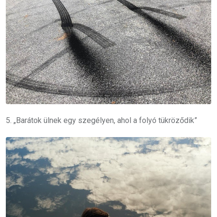
5. „Barátok ülnek egy szegélyen, ahol a folyó tükröződik”