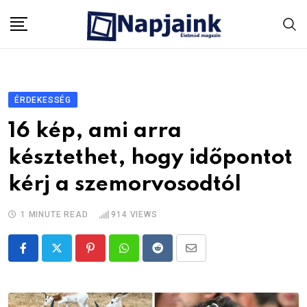
Skip
to
content
ÉRDEKESSÉG
16 kép, ami arra
késztethet, hogy időpontot
kérj a szemorvosodtól
1 MINUTE READ
914
VIEWS
Pinterest
Whatsapp
Reddit
Share
via
Email