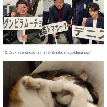
12. „Sok szerencsét a macskakirakó megoldásához.”