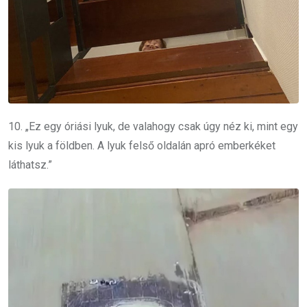
10. „Ez egy óriási lyuk, de valahogy csak úgy néz ki, mint egy
kis lyuk a földben. A lyuk felső oldalán apró emberkéket
láthatsz.”