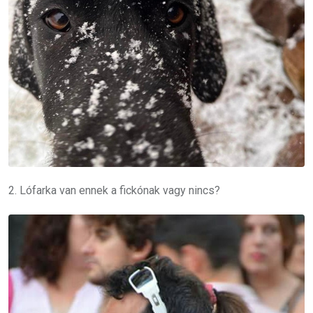
2. Lófarka van ennek a fickónak vagy nincs?