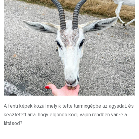
A fenti képek közül melyik tette turmixgépbe az agyadat, és
késztetett arra, hogy elgondolkodj, vajon rendben van-e a
látásod?