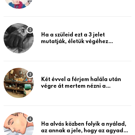
rosszabb, mint azt el tudnád
képzelni
Ha a szüleid ezt a 3 jelet
mutatják, életük végéhez
közeledhetnek. Készülj fel arra,
ami jön
Két évvel a férjem halála után
végre át mertem nézni a
garázsban lévő holmiját – amit
találtam, megváltoztatta az
életemet
Ha alvás közben folyik a nyálad,
az annak a jele, hogy az agyad…