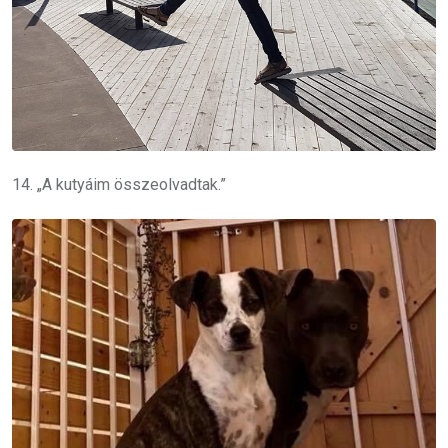
14. „A kutyáim összeolvadtak.”