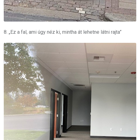
8. „Ez a fal, ami úgy néz ki, mintha át lehetne látni rajta”