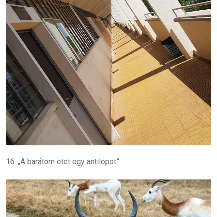
16. „A barátom etet egy antilopot”