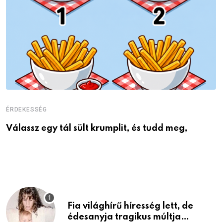
ÉRDEKESSÉG
É
Válassz egy tál sült krumplit, és tudd meg,
M
Fia világhírű híresség lett, de
édesanyja tragikus múltja