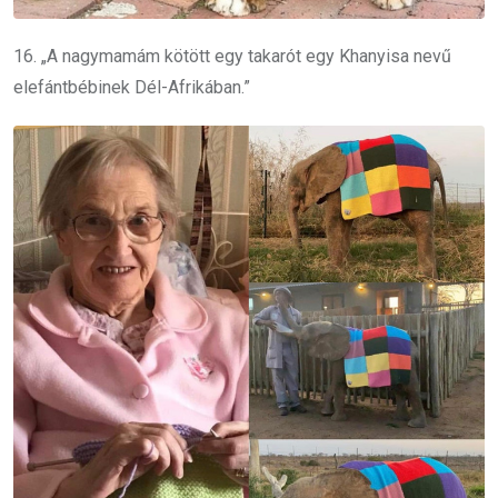
16. „A nagymamám kötött egy takarót egy Khanyisa nevű
elefántbébinek Dél-Afrikában.”