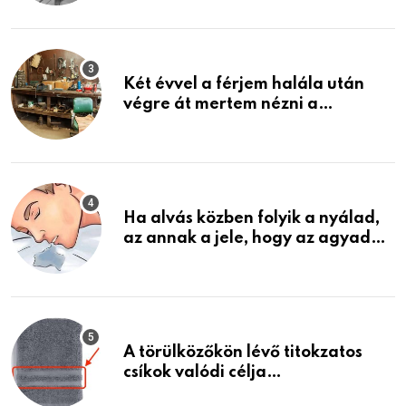
ami jön
Két évvel a férjem halála után
végre át mertem nézni a
garázsban lévő holmiját – amit
találtam, megváltoztatta az
életemet
Ha alvás közben folyik a nyálad,
az annak a jele, hogy az agyad…
A törülközőkön lévő titokzatos
csíkok valódi célja…