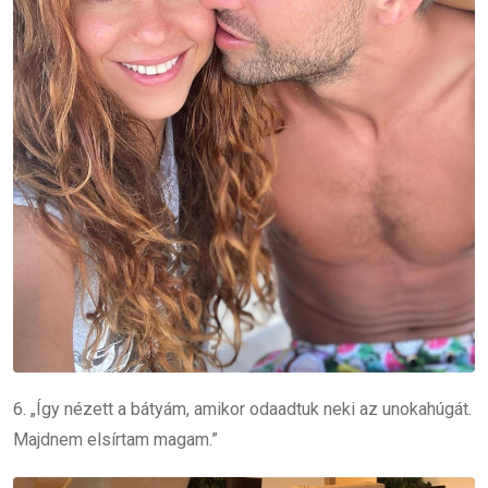
6. „Így nézett a bátyám, amikor odaadtuk neki az unokahúgát.
Majdnem elsírtam magam.”