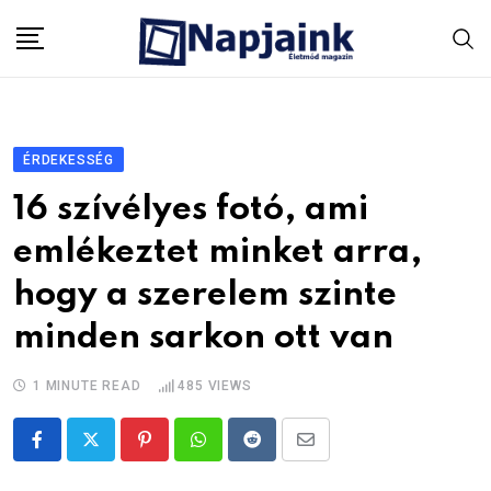
Skip
to
content
ÉRDEKESSÉG
16 szívélyes fotó, ami
emlékeztet minket arra,
hogy a szerelem szinte
minden sarkon ott van
1 MINUTE READ
485
VIEWS
Pinterest
Whatsapp
Reddit
Share
via