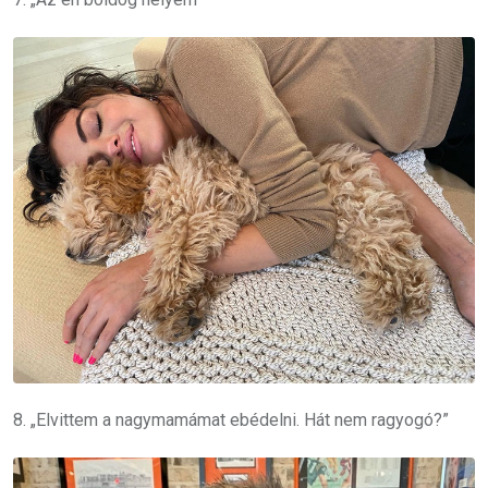
8. „Elvittem a nagymamámat ebédelni. Hát nem ragyogó?”