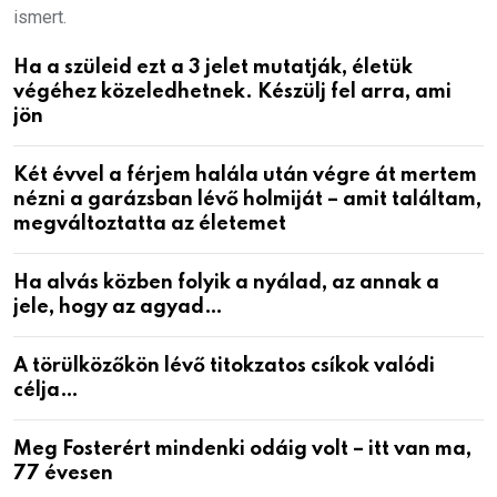
ismert.
Ha a szüleid ezt a 3 jelet mutatják, életük
végéhez közeledhetnek. Készülj fel arra, ami
jön
Két évvel a férjem halála után végre át mertem
nézni a garázsban lévő holmiját – amit találtam,
megváltoztatta az életemet
Ha alvás közben folyik a nyálad, az annak a
jele, hogy az agyad…
A törülközőkön lévő titokzatos csíkok valódi
célja…
Meg Fosterért mindenki odáig volt – itt van ma,
77 évesen