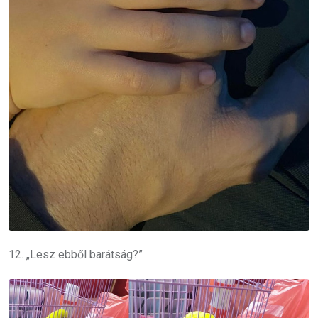
12. „Lesz ebből barátság?”