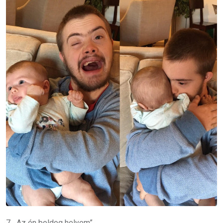
7. „Az én boldog helyem”