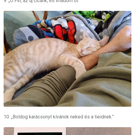
9. „Ő Fin, az új cicánk, és imádom őt.”
10. „Boldog karácsonyt kívánok neked és a tieidnek.”