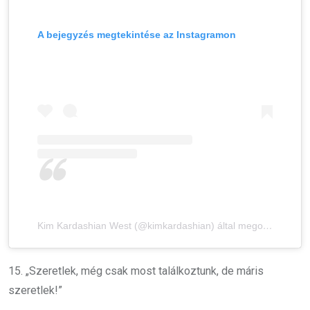
A bejegyzés megtekintése az Instagramon
Kim Kardashian West (@kimkardashian) által megosztott bejegyzés
15. „Szeretlek, még csak most találkoztunk, de máris
szeretlek!”