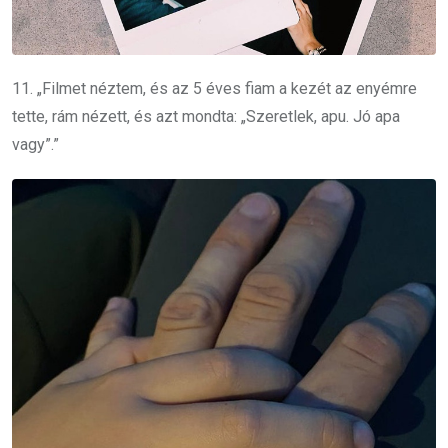
11. „Filmet néztem, és az 5 éves fiam a kezét az enyémre
tette, rám nézett, és azt mondta: „Szeretlek, apu. Jó apa
vagy”.”