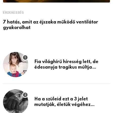
ÉRDEKESSÉG
É
7 hatás, amit az éjszaka működő ventilátor
6
gyakorolhat
é
Fia világhírű híresség lett, de
édesanyja tragikus múltja
rosszabb, mint azt el tudnád
képzelni
Ha a szüleid ezt a 3 jelet
mutatják, életük végéhez
közeledhetnek. Készülj fel arra,