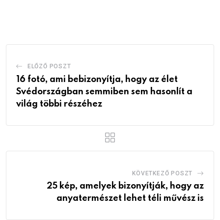
via
Email
ELŐZŐ POSZT
16 fotó, ami bebizonyítja, hogy az élet
Svédországban semmiben sem hasonlít a
világ többi részéhez
KÖVETKEZŐ POSZT
25 kép, amelyek bizonyítják, hogy az
anyatermészet lehet téli művész is