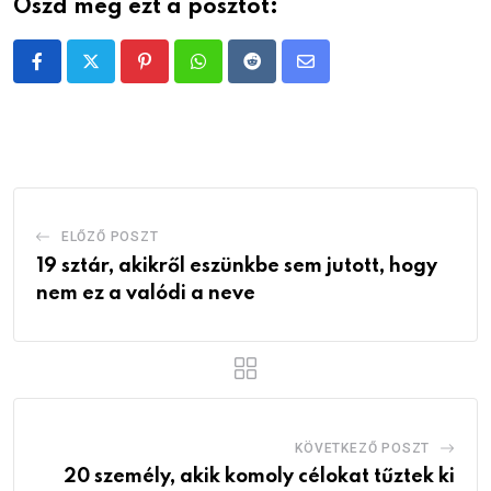
Oszd meg ezt a posztot:
Pinterest
Whatsapp
Reddit
Share
via
Email
ELŐZŐ POSZT
19 sztár, akikről eszünkbe sem jutott, hogy
nem ez a valódi a neve
KÖVETKEZŐ POSZT
20 személy, akik komoly célokat tűztek ki