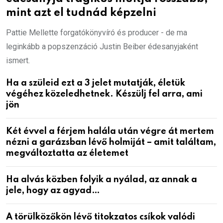
mint azt el tudnád képzelni
Pattie Mellette forgatókönyvíró és producer - de ma
leginkább a popszenzáció Justin Beiber édesanyjaként
ismert.
Ha a szüleid ezt a 3 jelet mutatják, életük
végéhez közeledhetnek. Készülj fel arra, ami
jön
Két évvel a férjem halála után végre át mertem
nézni a garázsban lévő holmiját – amit találtam,
megváltoztatta az életemet
Ha alvás közben folyik a nyálad, az annak a
jele, hogy az agyad…
A törülközőkön lévő titokzatos csíkok valódi