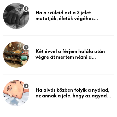
Ha a szüleid ezt a 3 jelet
mutatják, életük végéhez
közeledhetnek. Készülj fel arra,
ami jön
Két évvel a férjem halála után
végre át mertem nézni a
garázsban lévő holmiját – amit
találtam, megváltoztatta az
életemet
Ha alvás közben folyik a nyálad,
az annak a jele, hogy az agyad…