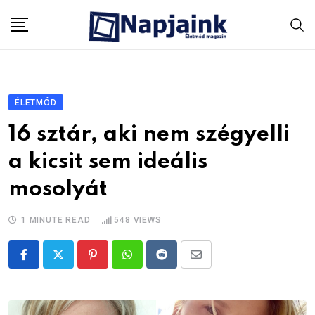
Skip
to
content
ÉLETMÓD
16 sztár, aki nem szégyelli
a kicsit sem ideális
mosolyát
1 MINUTE READ
548
VIEWS
Pinterest
Whatsapp
Reddit
Share
via
Email