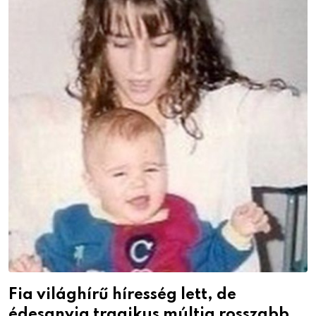
Fia világhírű híresség lett, de
édesanyja tragikus múltja rosszabb,