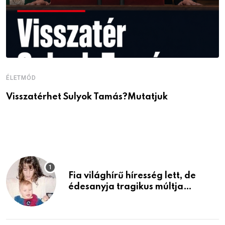
ÉLETMÓD
É
Visszatérhet Sulyok Tamás?Mutatjuk
J
p
Fia világhírű híresség lett, de
édesanyja tragikus múltja
rosszabb, mint azt el tudnád
képzelni