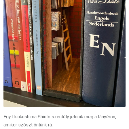
Egy Itsukushima Shinto szentély jelenik meg a tányéron,
amikor szószt öntünk rá.