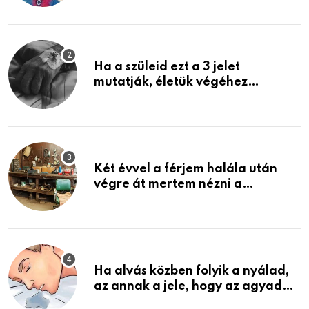
képzelni
Ha a szüleid ezt a 3 jelet
mutatják, életük végéhez
közeledhetnek. Készülj fel arra,
ami jön
Két évvel a férjem halála után
végre át mertem nézni a
garázsban lévő holmiját – amit
találtam, megváltoztatta az
életemet
Ha alvás közben folyik a nyálad,
az annak a jele, hogy az agyad…