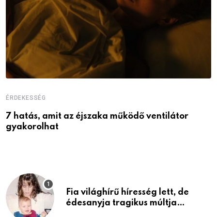
ÉRDEKESSÉG
É
7 hatás, amit az éjszaka működő ventilátor
6
gyakorolhat
é
Fia világhírű híresség lett, de
édesanyja tragikus múltja
rosszabb, mint azt el tudnád