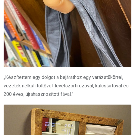
„Készítettem egy dolgot a bejárathoz egy varázstükörrel,
vezeték nélküli töltővel, levélszortírozóval, kulcstartóval és
200 éves, újrahasznosított fával.”