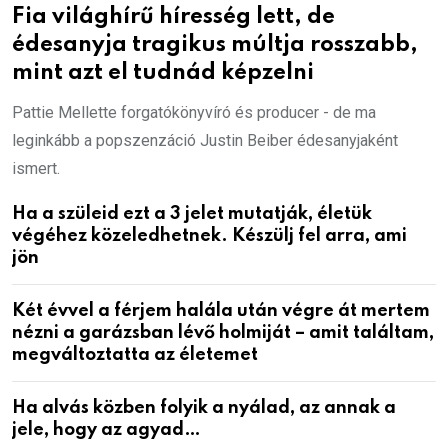
Fia világhírű híresség lett, de
édesanyja tragikus múltja rosszabb,
mint azt el tudnád képzelni
Pattie Mellette forgatókönyvíró és producer - de ma
leginkább a popszenzáció Justin Beiber édesanyjaként
ismert.
Ha a szüleid ezt a 3 jelet mutatják, életük
végéhez közeledhetnek. Készülj fel arra, ami
jön
Két évvel a férjem halála után végre át mertem
nézni a garázsban lévő holmiját – amit találtam,
megváltoztatta az életemet
Ha alvás közben folyik a nyálad, az annak a
jele, hogy az agyad…