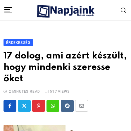
Skip
to
content
ÉRDEKESSÉG
17 dolog, ami azért készült,
hogy mindenki szeresse
őket
2 MINUTES READ
517
VIEWS
Pinterest
Whatsapp
Reddit
Share
via
Email