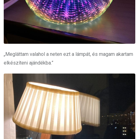
„Megláttam valahol a neten ezt a lámpát, és magam akartam
elkészíteni ajándékba.”