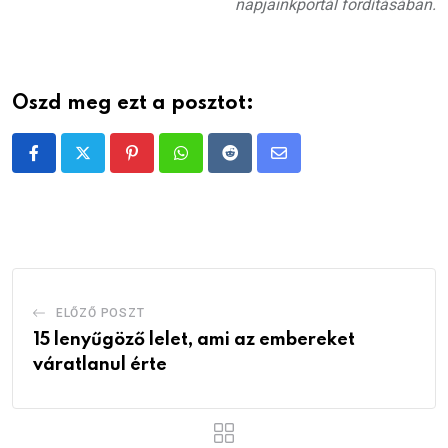
napjainkportál fordításában.
Oszd meg ezt a posztot:
Pinterest
Whatsapp
Reddit
Share
via
Email
ELŐZŐ POSZT
15 lenyűgöző lelet, ami az embereket
váratlanul érte