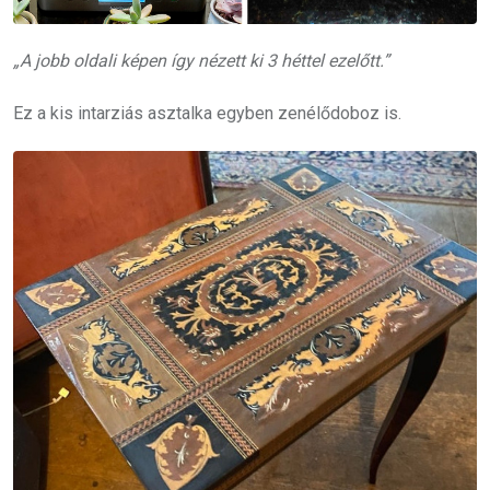
„A jobb oldali képen így nézett ki 3 héttel ezelőtt.”
Ez a kis intarziás asztalka egyben zenélődoboz is.