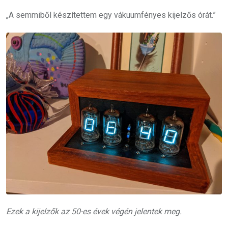
„A semmiből készítettem egy vákuumfényes kijelzős órát.”
Ezek a kijelzők az 50-es évek végén jelentek meg.