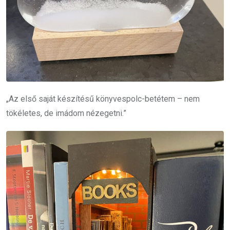
„Az első saját készítésű könyvespolc-betétem – nem
tökéletes, de imádom nézegetni.”