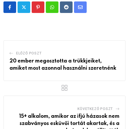
Pinterest
Whatsapp
Reddit
Share
via
Email
ELŐZŐ POSZT
20 ember megosztotta a trükkjeiket,
amiket most azonnal használni szeretnénk
KÖVETKEZŐ POSZT
15+ alkalom, amikor az ifjú házasok nem
szabványos esküvői tortát akartak, és a