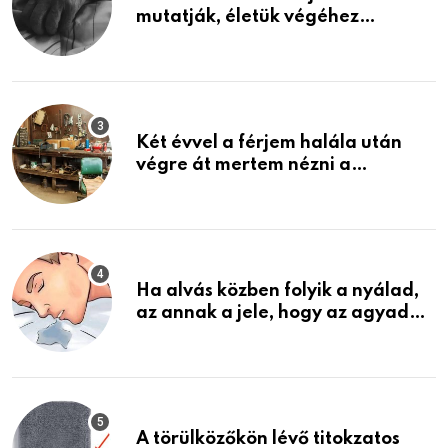
mutatják, életük végéhez
közeledhetnek. Készülj fel arra,
ami jön
Két évvel a férjem halála után
végre át mertem nézni a
garázsban lévő holmiját – amit
találtam, megváltoztatta az
életemet
Ha alvás közben folyik a nyálad,
az annak a jele, hogy az agyad…
A törülközőkön lévő titokzatos