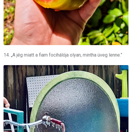
14. „A jég miatt a fiam focihálója olyan, mintha üveg lenne.”