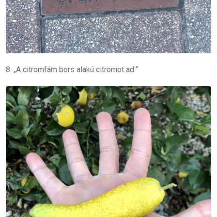
8. „A citromfám bors alakú citromot ad.”