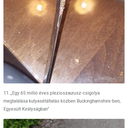
11. „Egy 65 millió éves plezioszaurusz-csigolya
megtalálása kutyasétáltatás közben Buckinghamshire-ben,
Egyesült Királyságban”