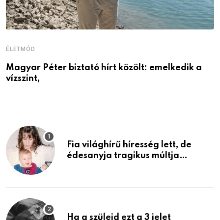
ÉLETMÓD
É
Magyar Péter biztató hírt közölt: emelkedik a
1
vízszint,
é
Fia világhírű híresség lett, de
édesanyja tragikus múltja
rosszabb, mint azt el tudnád
képzelni
Ha a szüleid ezt a 3 jelet