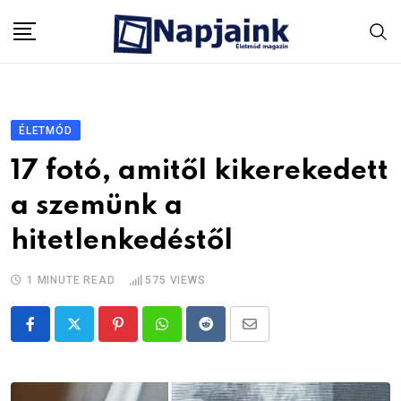
Skip
to
content
ÉLETMÓD
17 fotó, amitől kikerekedett
a szemünk a
hitetlenkedéstől
1 MINUTE READ
575
VIEWS
Pinterest
Whatsapp
Reddit
Share
via
Email