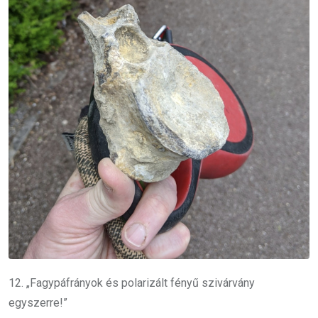
12. „Fagypáfrányok és polarizált fényű szivárvány
egyszerre!”