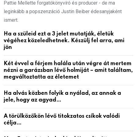
Pattie Mellette forgatókönyvíró és producer - de ma
leginkább a popszenzáció Justin Beiber édesanyjaként
ismert.
Ha a szüleid ezt a 3 jelet mutatják, életük
végéhez közeledhetnek. Készülj fel arra, ami
jön
Két évvel a férjem halála után végre át mertem
nézni a garázsban lévő holmiját – amit találtam,
megváltoztatta az életemet
Ha alvás közben folyik a nyálad, az annak a
jele, hogy az agyad…
A törülközőkön lévő titokzatos csíkok valódi
célja…