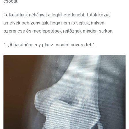
csodát.
Felkutattunk néhányat a leghihetetlenebb fotók közül,
amelyek bebizonyítják, hogy nem is sejtjük, milyen
szerencse és meglepetések rejtőznek minden sarkon.
1. „A barátnőm egy plusz csontot növesztett”.