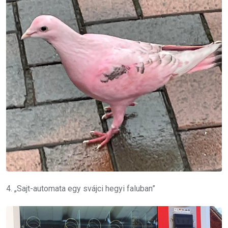
4. „Sajt-automata egy svájci hegyi faluban”