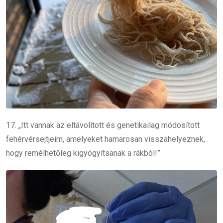
17. „Itt vannak az eltávolított és genetikailag módosított
fehérvérsejtjeim, amelyeket hamarosan visszahelyeznek,
hogy remélhetőleg kigyógyítsanak a rákból!”