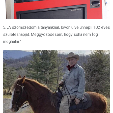
5. „A szomszédom a tanyánknál, lovon ülve ünnepli 102 éves
születésnapját. Meggyőződésem, hogy soha nem fog
meghalni.”