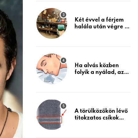
Készülj fel arra, ami
jön
Két évvel a férjem
halála után végre át
mertem nézni a
garázsban lévő
holmiját – amit
találtam,
megváltoztatta az
Ha alvás közben
életemet
folyik a nyálad, az
annak a jele, hogy
az agyad…
A törülközőkön lévő
titokzatos csíkok
valódi célja…