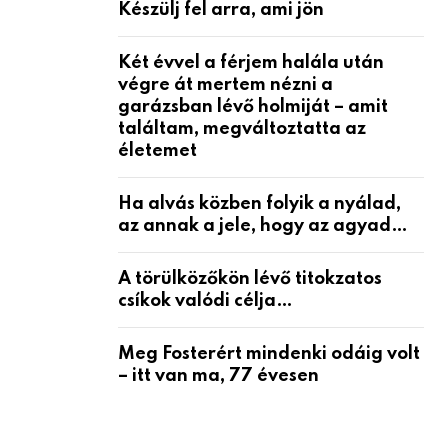
Készülj fel arra, ami jön
Két évvel a férjem halála után
végre át mertem nézni a
garázsban lévő holmiját – amit
találtam, megváltoztatta az
életemet
Ha alvás közben folyik a nyálad,
az annak a jele, hogy az agyad…
A törülközőkön lévő titokzatos
csíkok valódi célja…
Meg Fosterért mindenki odáig volt
– itt van ma, 77 évesen