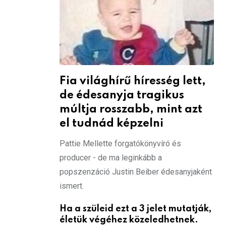
Fia világhírű híresség lett,
de édesanyja tragikus
múltja rosszabb, mint azt
el tudnád képzelni
Pattie Mellette forgatókönyvíró és
producer - de ma leginkább a
popszenzáció Justin Beiber édesanyjaként
ismert.
Ha a szüleid ezt a 3 jelet mutatják,
életük végéhez közeledhetnek.