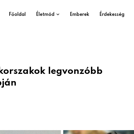
Főoldal
Életmód
Emberek
Érdekesség
ő korszakok legvonzóbb
pján