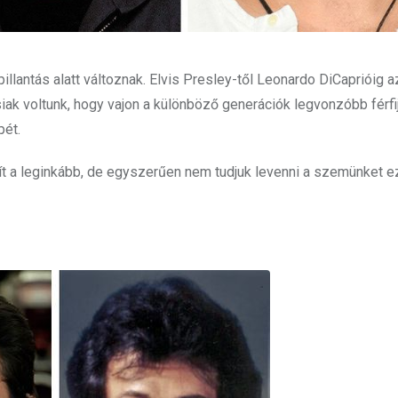
llantás alatt változnak. Elvis Presley-től Leonardo DiCaprióig 
ak voltunk, hogy vajon a különböző generációk legvonzóbb férfi
pét.
t a leginkább, de egyszerűen nem tudjuk levenni a szemünket e