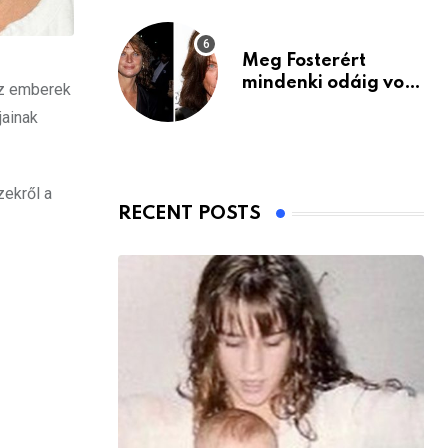
Meg Fosterért
mindenki odáig volt
az emberek
– itt van ma, 77
jainak
évesen
zekről a
RECENT POSTS