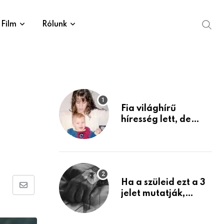
Film
Rólunk
Fia világhírű
híresség lett, de
édesanyja tragikus
múltja rosszabb,
mint azt el tudnád
képzelni
Ha a szüleid ezt a 3
Share
jelet mutatják,
életük végéhez
via
közeledhetnek.
Email