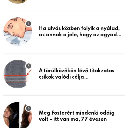
találtam, megváltoztatta az
életemet
Ha alvás közben folyik a nyálad,
az annak a jele, hogy az agyad…
A törülközőkön lévő titokzatos
csíkok valódi célja…
Meg Fosterért mindenki odáig
volt – itt van ma, 77 évesen