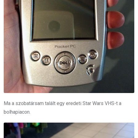
Ma a szobatársam talált egy eredeti Star Wars VHS-t a
bolhapiacon.