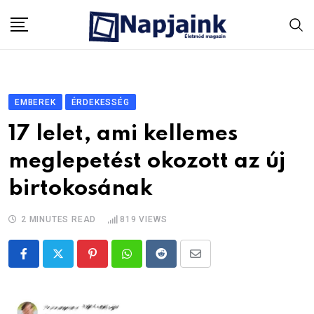
Skip
to
content
EMBEREK
ÉRDEKESSÉG
17 lelet, ami kellemes
meglepetést okozott az új
birtokosának
2 MINUTES READ
819
VIEWS
Pinterest
Whatsapp
Reddit
Share
via
Email