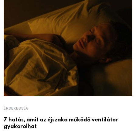
ÉRDEKESSÉG
É
7 hatás, amit az éjszaka működő ventilátor
6
gyakorolhat
é