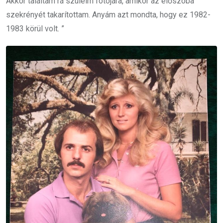
Akkor találtam rá szüleim fotójára, amikor az előszoba
szekrényét takarítottam.
Anyám azt mondta, hogy ez 1982-
1983 körül volt. ”