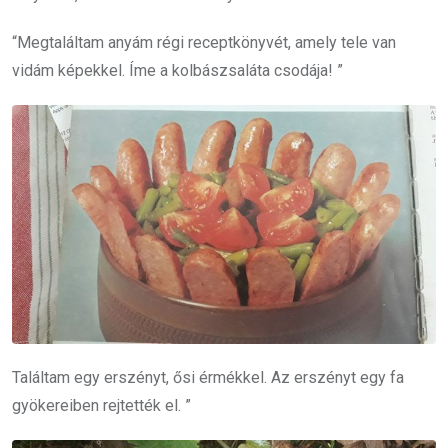
“Megtaláltam anyám régi receptkönyvét, amely tele van
vidám képekkel. Íme a kolbászsaláta csodája! ”
Találtam egy erszényt, ősi érmékkel.
Az erszényt egy fa
gyökereiben rejtették el. ”