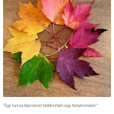
“Egy furcsa lépcsővel találkoztam egy túraútvonalon.”