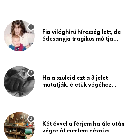
Fia világhírű híresség lett, de
édesanyja tragikus múltja
rosszabb, mint azt el tudnád
képzelni
Ha a szüleid ezt a 3 jelet
mutatják, életük végéhez
közeledhetnek. Készülj fel arra,
ami jön
Két évvel a férjem halála után
végre át mertem nézni a
garázsban lévő holmiját – amit