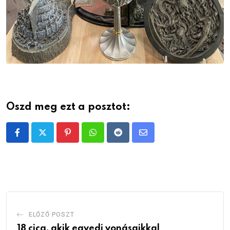
Oszd meg ezt a posztot:
Pinterest
Whatsapp
Reddit
Share
via
Email
ELŐZŐ POSZT
18 cica, akik egyedi vonásaikkal