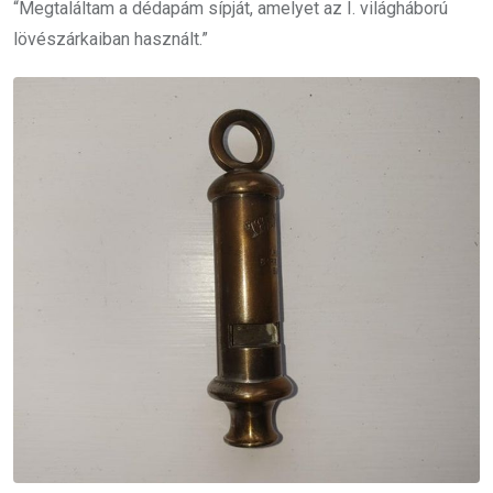
“Megtaláltam a dédapám sípját, amelyet az I. világháború
lövészárkaiban használt.”