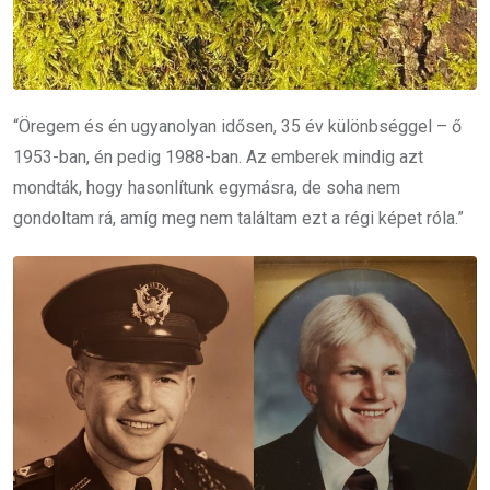
“Öregem és én ugyanolyan idősen, 35 év különbséggel – ő
1953-ban, én pedig 1988-ban. Az emberek mindig azt
mondták, hogy hasonlítunk egymásra, de soha nem
gondoltam rá, amíg meg nem találtam ezt a régi képet róla.”