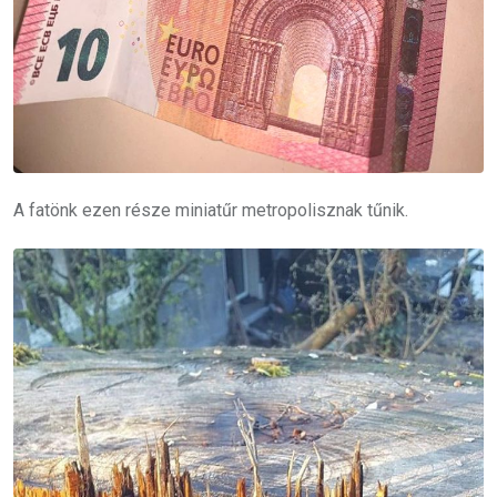
A fatönk ezen része miniatűr metropolisznak tűnik.