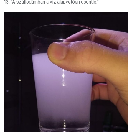
13. “A szállodámban a víz alapvetően csontlé.”