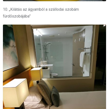
10. „Kilátás az ágyamból a szállodai szobám
fürdőszobájába”