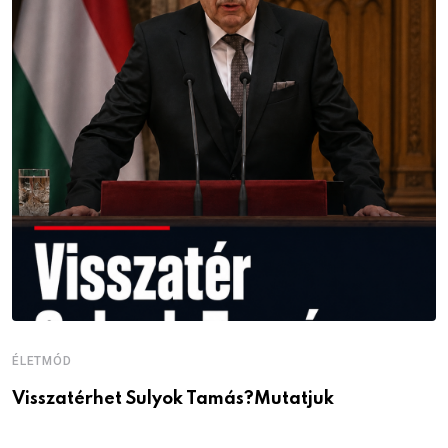
ÉLETMÓD
É
Visszatérhet Sulyok Tamás?Mutatjuk
J
p