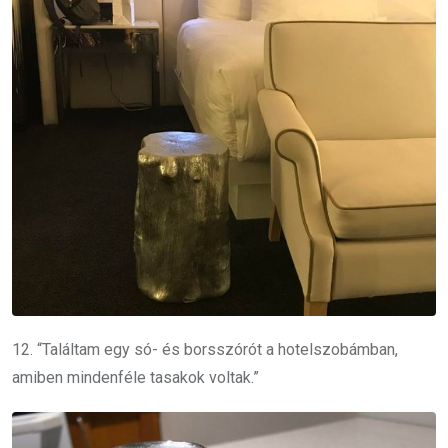
12. “Találtam egy só- és borsszórót a hotelszobámban,
amiben mindenféle tasakok voltak.”