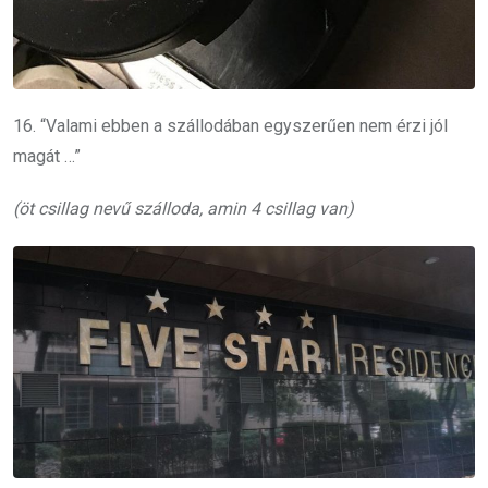
16. “Valami ebben a szállodában egyszerűen nem érzi jól
magát …”
(öt csillag nevű szálloda, amin 4 csillag van)