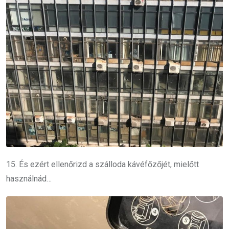
15. És ezért ellenőrizd a szálloda kávéfőzőjét, mielőtt
használnád…