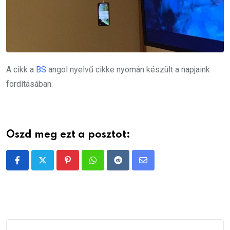
A cikk a
BS
angol nyelvű cikke nyomán készült a napjaink
fordításában.
Oszd meg ezt a posztot:
Pinterest
Whatsapp
Reddit
Share
via
Email