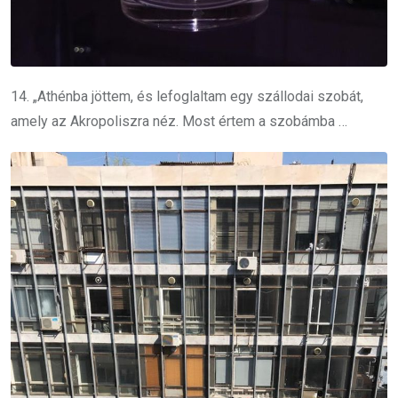
14. „Athénba jöttem, és lefoglaltam egy szállodai szobát,
amely az Akropoliszra néz.
Most értem a szobámba …