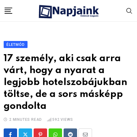
Skip
to
content
ÉLETMÓD
17 személy, aki csak arra
várt, hogy a nyarat a
legjobb hotelszobájukban
töltse, de a sors másképp
gondolta
2 MINUTES READ
592
VIEWS