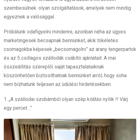
szembesülnek: olyan szolgáltatások, amelyek nem mindig
egyeznek a valósággal.
Próbálunk odafigyelni mindenre, azonban néha az ügyes
marketingesek becsapnak bennünket, akik tökéletes
csomagokba képesek „becsomagolni” az arany tengerpartok
és az 5 csillagos szállodák csábító ajánlatait. A mai
összeállítás szereplői saját tapasztalataiknak
köszönhetően biztosíthatnak bennünket arról, hogy soha
nem bízhatunk teljesen az üdülési hirdetésekben.
1. „A szállodai szobámból olyan szép kilátás nyílik !! Várj
egy percet…”