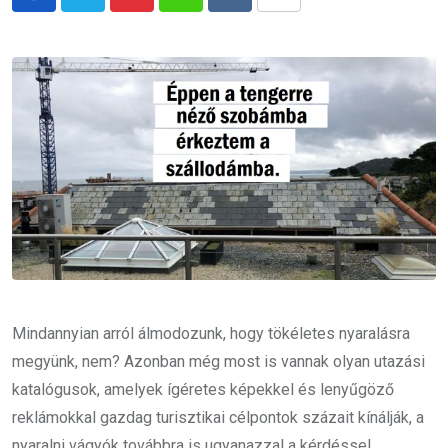
Pinterest
Whatsapp
Reddit
Share
via
Email
Mindannyian arról álmodozunk, hogy tökéletes nyaralásra
megyünk, nem? Azonban még most is vannak olyan utazási
katalógusok, amelyek ígéretes képekkel és lenyűgöző
reklámokkal gazdag turisztikai célpontok százait kínálják, a
nyaralni vágyók továbbra is ugyanazzal a kérdéssel