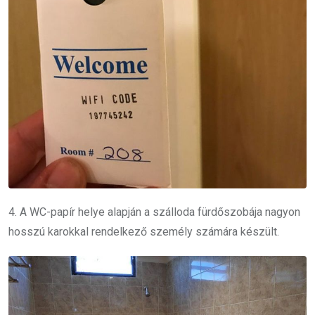
4. A WC-papír helye alapján a szálloda fürdőszobája nagyon
hosszú karokkal rendelkező személy számára készült.