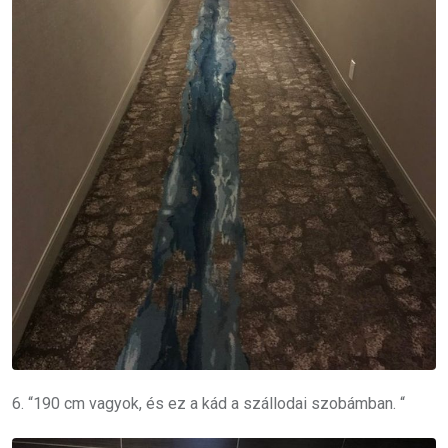
6. “190 cm vagyok, és ez a kád a szállodai szobámban. “