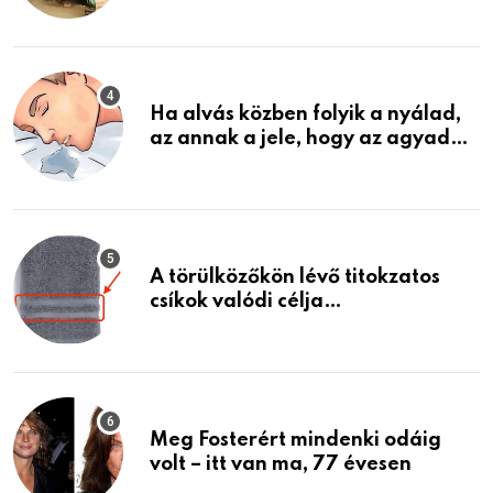
garázsban lévő holmiját – amit
találtam, megváltoztatta az
életemet
Ha alvás közben folyik a nyálad,
az annak a jele, hogy az agyad…
A törülközőkön lévő titokzatos
csíkok valódi célja…
Meg Fosterért mindenki odáig
volt – itt van ma, 77 évesen