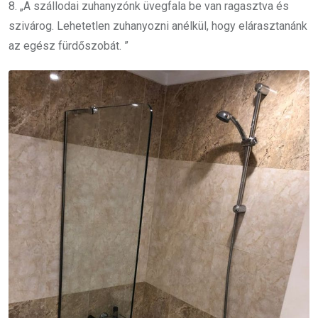
8. „A szállodai zuhanyzónk üvegfala be van ragasztva és
szivárog.
Lehetetlen zuhanyozni anélkül, hogy elárasztanánk
az egész fürdőszobát. ”