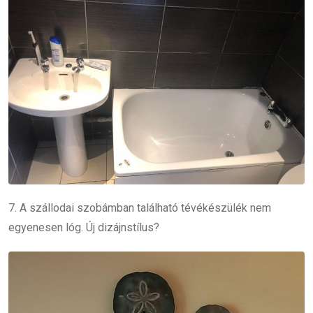
7. A szállodai szobámban található tévékészülék nem
egyenesen lóg.
Új dizájnstílus?