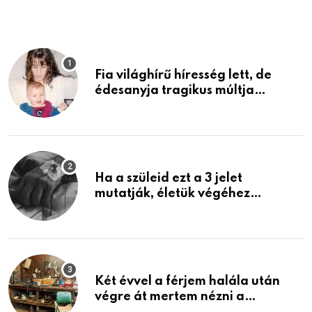
Fia világhírű híresség lett, de
édesanyja tragikus múltja
rosszabb, mint azt el tudnád
képzelni
Ha a szüleid ezt a 3 jelet
mutatják, életük végéhez
közeledhetnek. Készülj fel arra,
ami jön
Két évvel a férjem halála után
végre át mertem nézni a