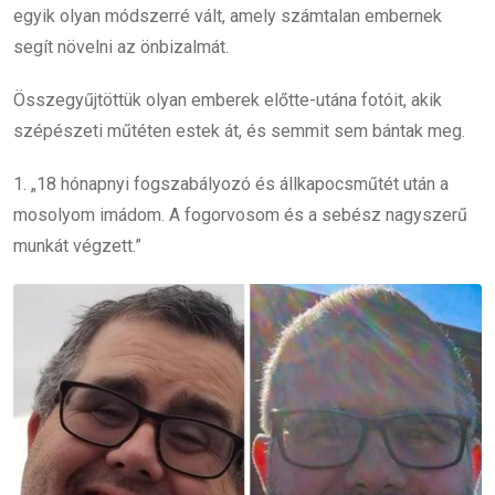
egyik olyan módszerré vált, amely számtalan embernek
segít növelni az önbizalmát.
Összegyűjtöttük olyan emberek előtte-utána fotóit, akik
szépészeti műtéten estek át, és semmit sem bántak meg.
1. „18 hónapnyi fogszabályozó és állkapocsműtét után a
mosolyom imádom. A fogorvosom és a sebész nagyszerű
munkát végzett.”