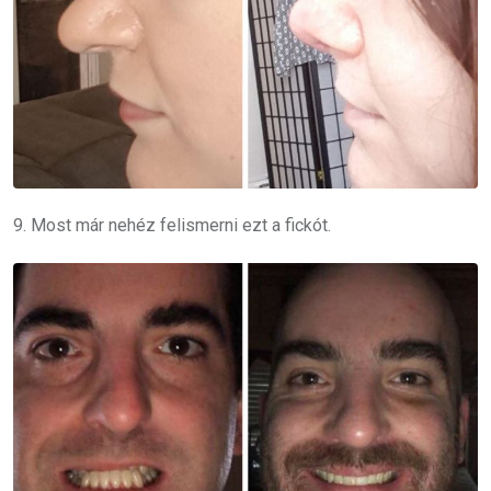
9. Most már nehéz felismerni ezt a fickót.