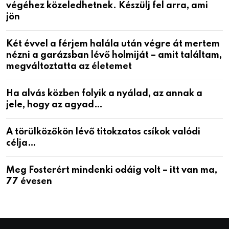
végéhez közeledhetnek. Készülj fel arra, ami
jön
Két évvel a férjem halála után végre át mertem
nézni a garázsban lévő holmiját – amit találtam,
megváltoztatta az életemet
Ha alvás közben folyik a nyálad, az annak a
jele, hogy az agyad…
A törülközőkön lévő titokzatos csíkok valódi
célja…
Meg Fosterért mindenki odáig volt – itt van ma,
77 évesen