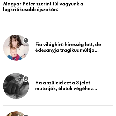
Magyar Péter szerint túl vagyunk a
A
legkritikusabb éjszakán:
Fia világhírű híresség lett, de
édesanyja tragikus múltja
rosszabb, mint azt el tudnád
képzelni
Ha a szüleid ezt a 3 jelet
mutatják, életük végéhez
közeledhetnek. Készülj fel arra,
ami jön