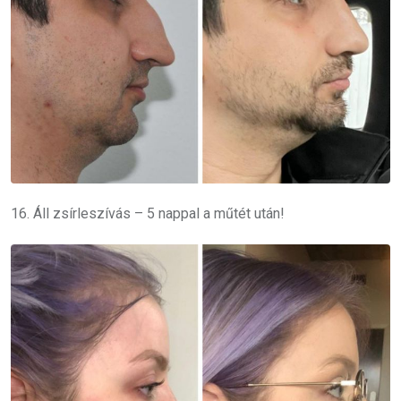
16. Áll zsírleszívás – 5 nappal a műtét után!