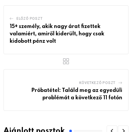
ELŐZŐ POSZT
15+ személy, akik nagy árat fizettek
valamiért, amiről kiderült, hogy csak
kidobott pénz volt
KÖVETKEZŐ POSZT
Próbatétel: Találd meg az egyedüli
problémát a következő 11 fotón
Ajánlott posztok