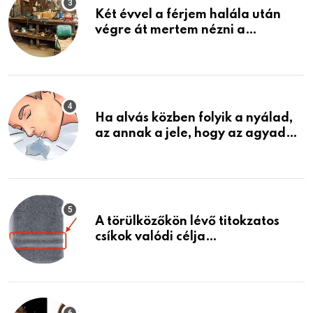
Két évvel a férjem halála után
végre át mertem nézni a
garázsban lévő holmiját – amit
találtam, megváltoztatta az
életemet
Ha alvás közben folyik a nyálad,
az annak a jele, hogy az agyad…
A törülközőkön lévő titokzatos
csíkok valódi célja…