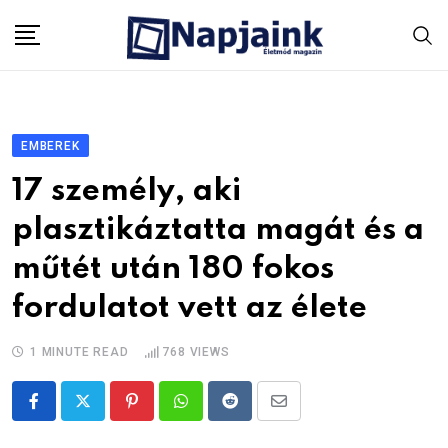
Skip
to
content
EMBEREK
17 személy, aki
plasztikáztatta magát és a
műtét után 180 fokos
fordulatot vett az élete
1 MINUTE READ
768
VIEWS
Pinterest
Whatsapp
Reddit
Share
via