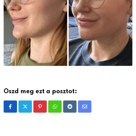
Oszd meg ezt a posztot:
Pinterest
Whatsapp
Reddit
Share
via
Email