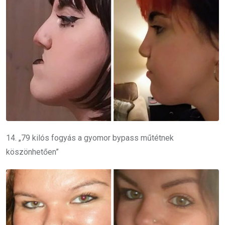
14. „79 kilós fogyás a gyomor bypass műtétnek
köszönhetően”