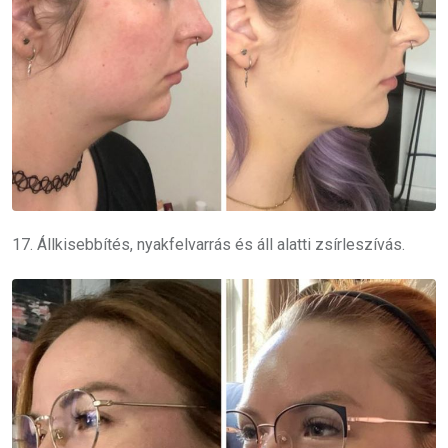
17. Állkisebbítés, nyakfelvarrás és áll alatti zsírleszívás.