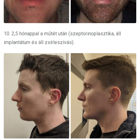
10. 2,5 hónappal a műtét után (szeptorinoplasztika, áll
implantátum és áll zsírleszívás).