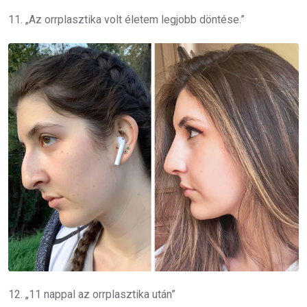
11. „Az orrplasztika volt életem legjobb döntése.”
12. „11 nappal az orrplasztika után”