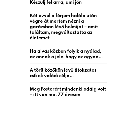
Készülj fel arra, ami jön
Két évvel a férjem halála után
végre át mertem nézni a
garázsban lévő holmiját – amit
találtam, megváltoztatta az
életemet
Ha alvás közben folyik a nyálad,
az annak a jele, hogy az agyad…
A törülközőkön lévő titokzatos
csíkok valódi célja…
Meg Fosterért mindenki odáig volt
– itt van ma, 77 évesen