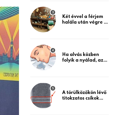
via
Készülj fel arra, ami
jön
Email
Két évvel a férjem
halála után végre át
mertem nézni a
garázsban lévő
holmiját – amit
találtam,
megváltoztatta az
Ha alvás közben
életemet
folyik a nyálad, az
annak a jele, hogy
az agyad…
A törülközőkön lévő
titokzatos csíkok
valódi célja…