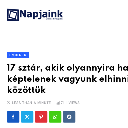
Skip
to
content
EMBEREK
17 sztár, akik olyannyira 
képtelenek vagyunk elhinni
közöttük
LESS THAN A MINUTE
711
VIEWS
Pinterest
Whatsapp
Reddit