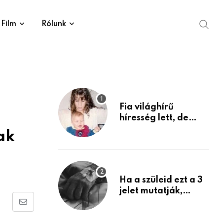
Film
Rólunk
Fia világhírű
híresség lett, de
édesanyja tragikus
ak
múltja rosszabb,
mint azt el tudnád
képzelni
Ha a szüleid ezt a 3
jelet mutatják,
életük végéhez
Share
közeledhetnek.