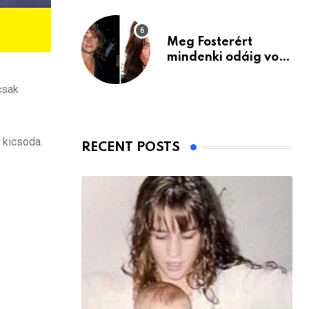
Meg Fosterért
mindenki odáig volt
– itt van ma, 77
évesen
csak
 kicsoda.
RECENT POSTS