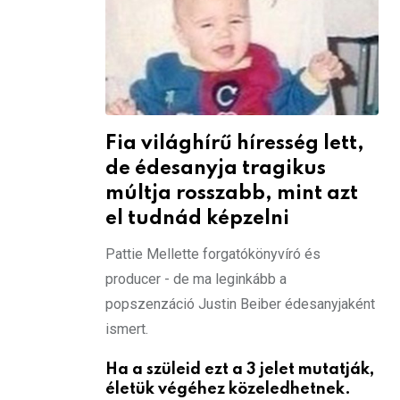
Fia világhírű híresség lett,
de édesanyja tragikus
múltja rosszabb, mint azt
el tudnád képzelni
Pattie Mellette forgatókönyvíró és
producer - de ma leginkább a
popszenzáció Justin Beiber édesanyjaként
ismert.
Ha a szüleid ezt a 3 jelet mutatják,
életük végéhez közeledhetnek.