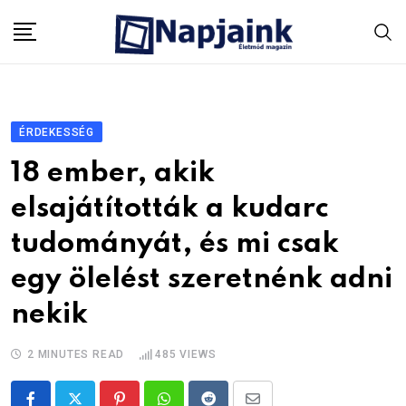
Skip
to
content
ÉRDEKESSÉG
18 ember, akik
elsajátították a kudarc
tudományát, és mi csak
egy ölelést szeretnénk adni
nekik
2 MINUTES READ
485
VIEWS