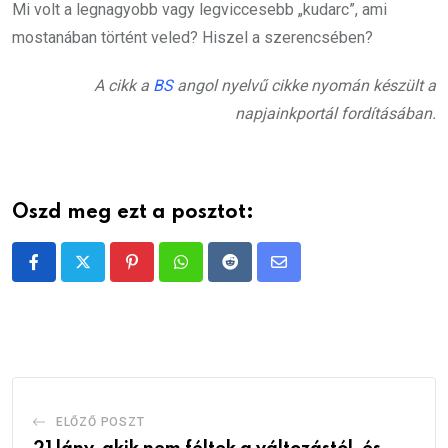
Mi volt a legnagyobb vagy legviccesebb „kudarc”, ami
mostanában történt veled? Hiszel a szerencsében?
A cikk a
BS
angol nyelvű cikke nyomán készült a
napjainkportál fordításában.
Oszd meg ezt a posztot:
Pinterest
Whatsapp
Reddit
Share
via
Email
ELŐZŐ POSZT