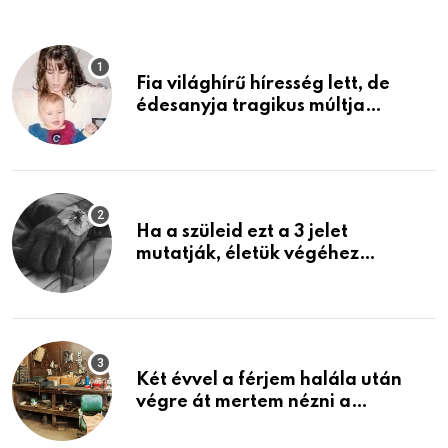
Fia világhírű híresség lett, de
édesanyja tragikus múltja
rosszabb, mint azt el tudnád
képzelni
Ha a szüleid ezt a 3 jelet
mutatják, életük végéhez
közeledhetnek. Készülj fel arra,
ami jön
Két évvel a férjem halála után
végre át mertem nézni a
garázsban lévő holmiját – amit
találtam, megváltoztatta az