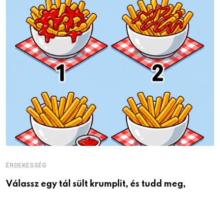
ÉRDEKESSÉG
É
Válassz egy tál sült krumplit, és tudd meg,
M