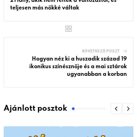
21 lány, akik nem féltek a változástól, és
teljesen más nőkké váltak
KÖVETKEZŐ POSZT
Hogyan néz ki a huszadik század 19
ikonikus színésznője és a mai sztárok
ugyanabban a korban
Ajánlott posztok