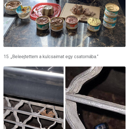
15. „Beleejtettem a kulcsaimat egy csatornába.”