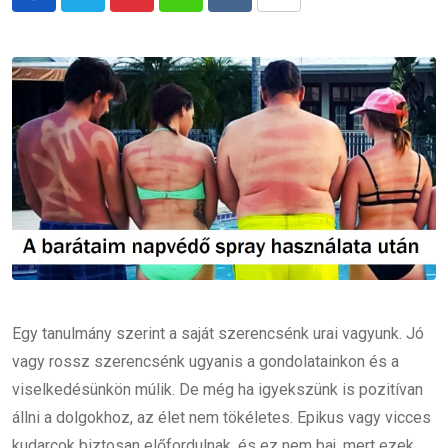
Pinterest
Whatsapp
Reddit
Share
via
Email
Egy tanulmány szerint a saját szerencsénk urai vagyunk. Jó
vagy rossz szerencsénk ugyanis a gondolatainkon és a
viselkedésünkön múlik. De még ha igyekszünk is pozitívan
állni a dolgokhoz, az élet nem tökéletes. Epikus vagy vicces
kudarcok biztosan előfordulnak, és ez nem baj, mert ezek