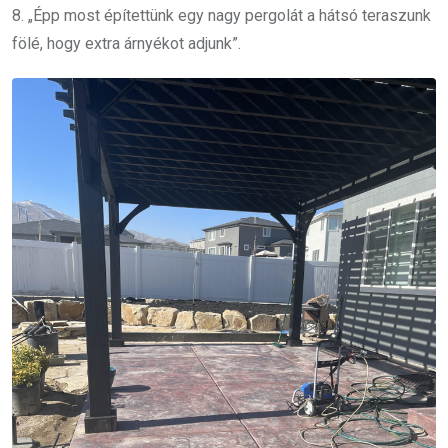
8. „Épp most építettünk egy nagy pergolát a hátsó teraszunk
fölé, hogy extra árnyékot adjunk”.