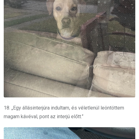
18. „Egy állásinterjúra indultam, és véletlenül leöntöttem
magam kávéval, pont az interjú előtt.”