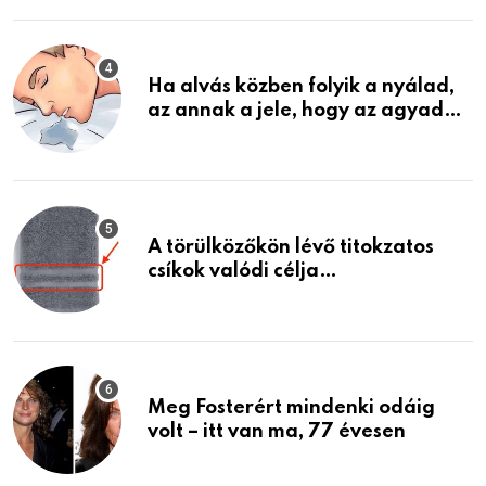
életemet
Ha alvás közben folyik a nyálad,
az annak a jele, hogy az agyad…
A törülközőkön lévő titokzatos
csíkok valódi célja…
Meg Fosterért mindenki odáig
volt – itt van ma, 77 évesen