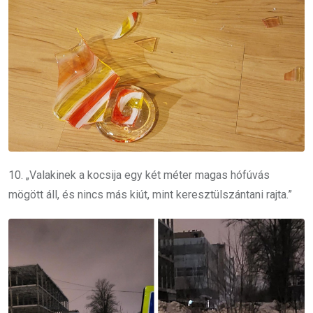
10. „Valakinek a kocsija egy két méter magas hófúvás
mögött áll, és nincs más kiút, mint keresztülszántani rajta.”