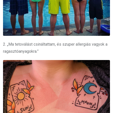
2. „Ma tetoválást csináltattam, és szuper allergiás vagyok a
ragasztóanyagokra.”