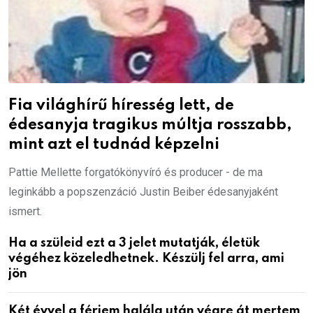
Fia világhírű híresség lett, de
édesanyja tragikus múltja rosszabb,
mint azt el tudnád képzelni
Pattie Mellette forgatókönyvíró és producer - de ma
leginkább a popszenzáció Justin Beiber édesanyjaként
ismert.
Ha a szüleid ezt a 3 jelet mutatják, életük
végéhez közeledhetnek. Készülj fel arra, ami
jön
Két évvel a férjem halála után végre át mertem