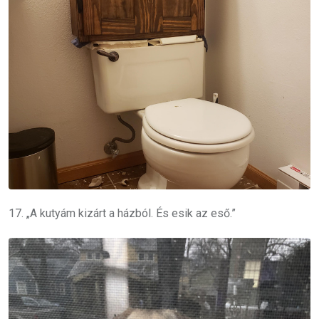
17. „A kutyám kizárt a házból. És esik az eső.”