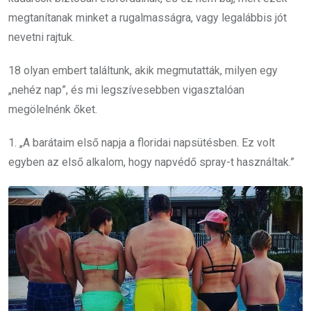
megtanítanak minket a rugalmasságra, vagy legalábbis jót
nevetni rajtuk.
18 olyan embert találtunk, akik megmutatták, milyen egy
„nehéz nap”, és mi legszívesebben vigasztalóan
megölelnénk őket.
1. „A barátaim első napja a floridai napsütésben. Ez volt
egyben az első alkalom, hogy napvédő spray-t használtak.”