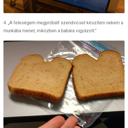
4. „A feleségem megpróbált szendvicset készíteni nekem a
munkába menet, miközben a babára vigyázott.”