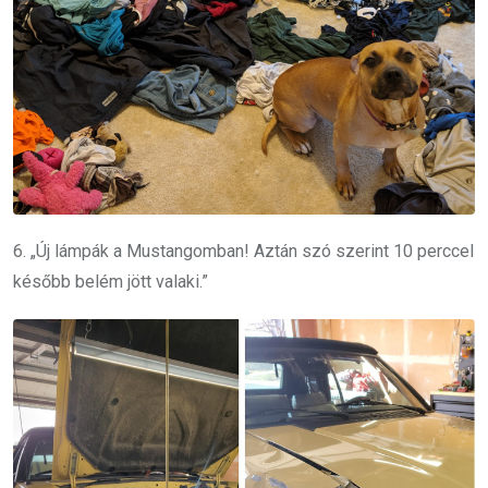
6. „Új lámpák a Mustangomban! Aztán szó szerint 10 perccel
később belém jött valaki.”