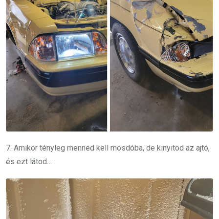
7. Amikor tényleg menned kell mosdóba, de kinyitod az ajtó,
és ezt látod…