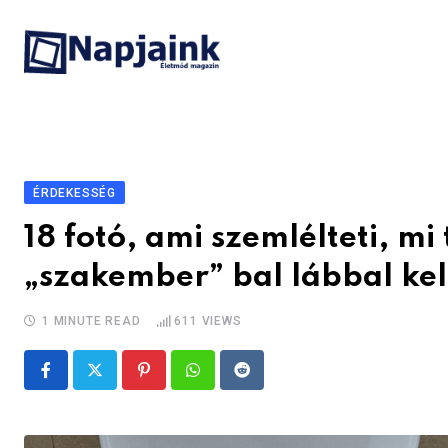
Skip
to
content
ÉRDEKESSÉG
18 fotó, ami szemlélteti, mi
„szakember” bal lábbal kel 
1 MINUTE READ
611
VIEWS
Pinterest
Whatsapp
Reddit