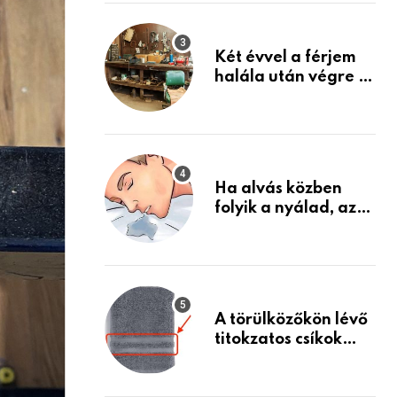
Készülj fel arra, ami
jön
Két évvel a férjem
halála után végre át
mertem nézni a
garázsban lévő
holmiját – amit
találtam,
megváltoztatta az
Ha alvás közben
életemet
folyik a nyálad, az
annak a jele, hogy
az agyad…
A törülközőkön lévő
titokzatos csíkok
valódi célja…