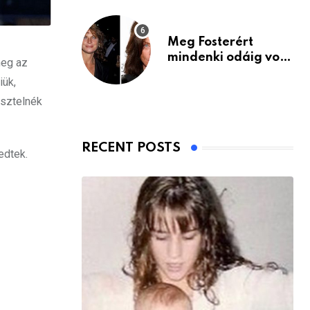
Meg Fosterért
mindenki odáig volt
meg az
– itt van ma, 77
iük,
évesen
esztelnék
RECENT POSTS
edtek.