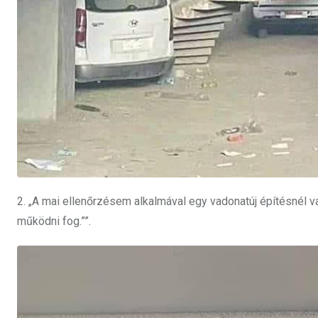
2. „A mai ellenőrzésem alkalmával egy vadonatúj építésnél v
működni fog.””.