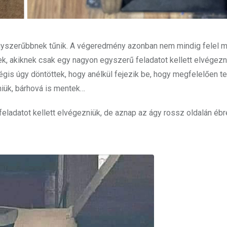
egyszerűbbnek tűnik. A végeredmény azonban nem mindig felel 
, akiknek csak egy nagyon egyszerű feladatot kellett elvégezn
égis úgy döntöttek, hogy anélkül fejezik be, hogy megfelelően t
niük, bárhová is mentek…
eladatot kellett elvégezniük, de aznap az ágy rossz oldalán ébr