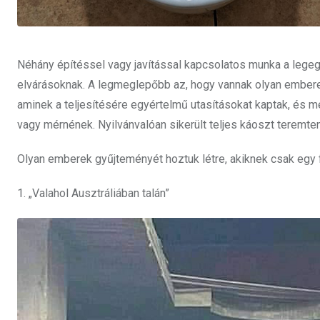
Néhány építéssel vagy javítással kapcsolatos munka a leg
elvárásoknak. A legmeglepőbb az, hogy vannak olyan emberek
aminek a teljesítésére egyértelmű utasításokat kaptak, és m
vagy mérnének. Nyilvánvalóan sikerült teljes káoszt teremte
Olyan emberek gyűjteményét hoztuk létre, akiknek csak egy f
1. „Valahol Ausztráliában talán”