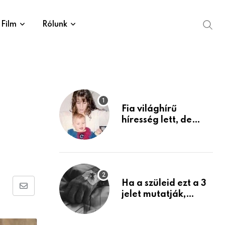
Film
Rólunk
Fia világhírű
híresség lett, de
édesanyja tragikus
múltja rosszabb,
mint azt el tudnád
képzelni
Ha a szüleid ezt a 3
Share
jelet mutatják,
életük végéhez
via
közeledhetnek.
Email