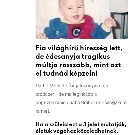
Fia világhírű híresség lett,
de édesanyja tragikus
múltja rosszabb, mint azt
el tudnád képzelni
Pattie Mellette forgatókönyvíró és
producer - de ma leginkább a
popszenzáció Justin Beiber édesanyjaként
ismert.
Ha a szüleid ezt a 3 jelet mutatják,
életük végéhez közeledhetnek.