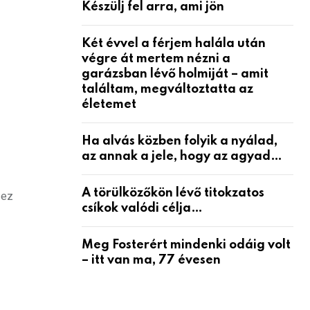
Készülj fel arra, ami jön
Két évvel a férjem halála után
végre át mertem nézni a
garázsban lévő holmiját – amit
találtam, megváltoztatta az
életemet
Ha alvás közben folyik a nyálad,
az annak a jele, hogy az agyad…
A törülközőkön lévő titokzatos
 ez
csíkok valódi célja…
Meg Fosterért mindenki odáig volt
– itt van ma, 77 évesen