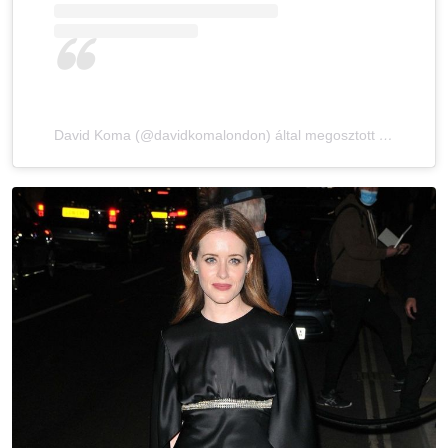
David Koma (@davidkomalondon) által megosztott bejegyzés