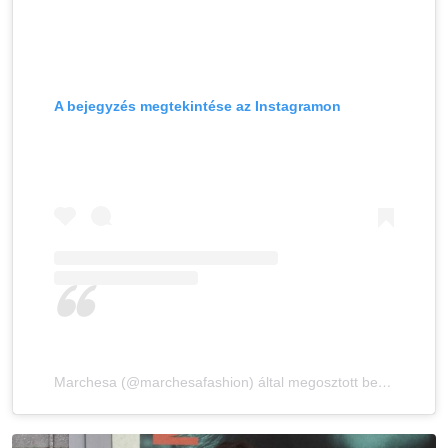
A bejegyzés megtekintése az Instagramon
Marchesa (@marchesafashion) által megosztott bejegyzés