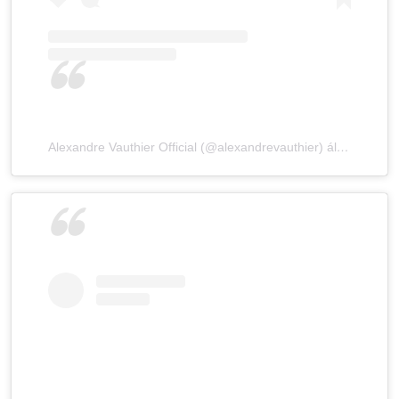
Alexandre Vauthier Official (@alexandrevauthier) által megosztott bejegyzés