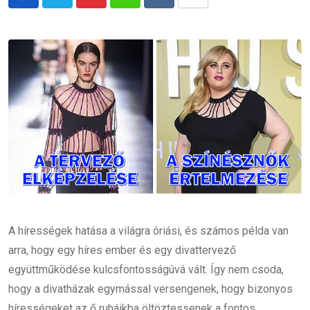
Pinterest
Whatsapp
Reddit
Share
via
Email
A hírességek hatása a világra óriási, és számos példa van
arra, hogy egy híres ember és egy divattervező
együttműködése kulcsfontosságúvá vált. Így nem csoda,
hogy a divatházak egymással versengenek, hogy bizonyos
hírességeket az ő ruháikba öltöztessenek a fontos