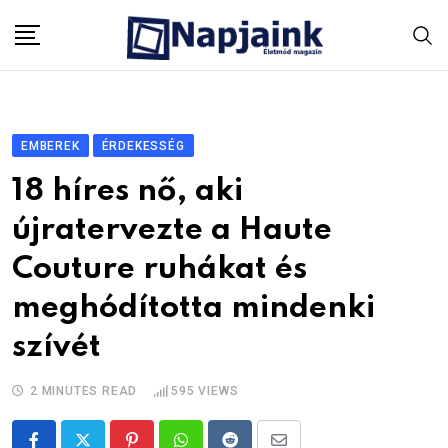
Skip
to
content
EMBEREK
ÉRDEKESSÉG
18 híres nő, aki
újratervezte a Haute
Couture ruhákat és
meghódította mindenki
szívét
2 MINUTES READ
595
VIEWS