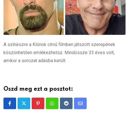
A színészre a Klónok című filmben játszott szerepének
köszönhetően emlékezhetsz. Mindössze 33 éves volt,
amikor a sorozat adásba került.
Oszd meg ezt a posztot:
Pinterest
Whatsapp
Reddit
Share
via
Email