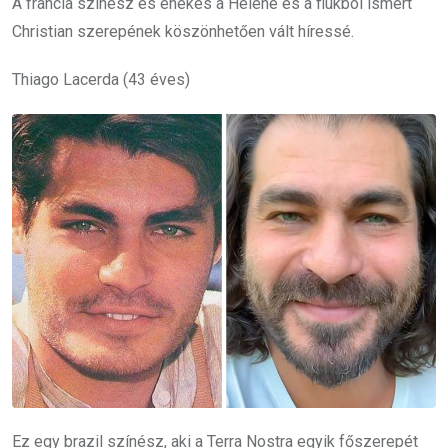
A francia színész és énekes a Héléne és a fiúkból ismert
Christian szerepének köszönhetően vált híressé.
Thiago Lacerda (43 éves)
Ez egy brazil színész, aki a Terra Nostra egyik főszerepét