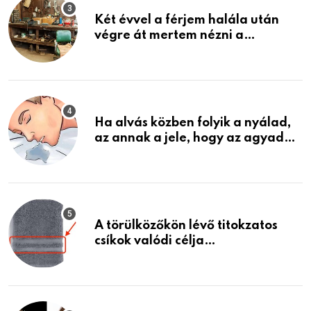
Két évvel a férjem halála után
végre át mertem nézni a
garázsban lévő holmiját – amit
találtam, megváltoztatta az
életemet
Ha alvás közben folyik a nyálad,
az annak a jele, hogy az agyad…
A törülközőkön lévő titokzatos
csíkok valódi célja…