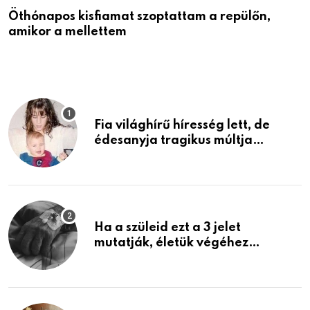
Öthónapos kisfiamat szoptattam a repülőn,
M
amikor a mellettem
l
Fia világhírű híresség lett, de
édesanyja tragikus múltja
rosszabb, mint azt el tudnád
képzelni
Ha a szüleid ezt a 3 jelet
mutatják, életük végéhez
közeledhetnek. Készülj fel arra,
ami jön