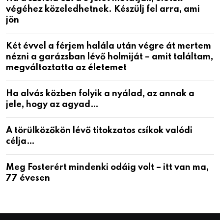
végéhez közeledhetnek. Készülj fel arra, ami
jön
Két évvel a férjem halála után végre át mertem
nézni a garázsban lévő holmiját – amit találtam,
megváltoztatta az életemet
Ha alvás közben folyik a nyálad, az annak a
jele, hogy az agyad…
A törülközőkön lévő titokzatos csíkok valódi
célja…
Meg Fosterért mindenki odáig volt – itt van ma,
77 évesen