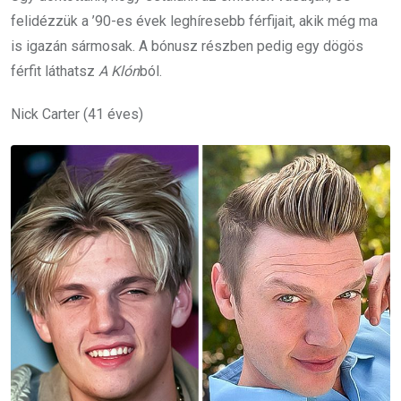
felidézzük a ’90-es évek leghíresebb férfijait, akik még ma
is igazán sármosak. A bónusz részben pedig egy dögös
férfit láthatsz
A Klón
ból.
Nick Carter (41 éves)