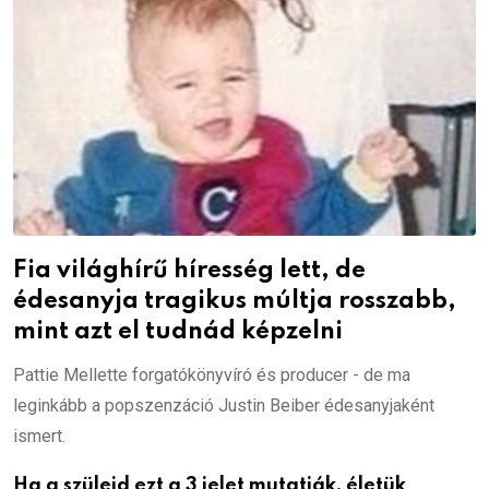
Fia világhírű híresség lett, de
édesanyja tragikus múltja rosszabb,
mint azt el tudnád képzelni
Pattie Mellette forgatókönyvíró és producer - de ma
leginkább a popszenzáció Justin Beiber édesanyjaként
ismert.
Ha a szüleid ezt a 3 jelet mutatják, életük