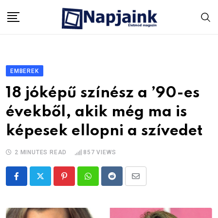
Skip
to
content
EMBEREK
18 jóképű színész a ’90-es
évekből, akik még ma is
képesek ellopni a szívedet
2 MINUTES READ
857
VIEWS
Pinterest
Whatsapp
Reddit
Share
via
Email