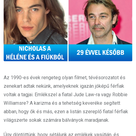
Az 1990-es évek rengeteg olyan filmet, tévésorozatot és
zenekart adtak nekünk, amelyeknek igazán jóképű férfiak
voltak a tagjai. Emlékszel a fiatal Jude Law-ra vagy Robbie
Williamsre? A karizma és a tehetség keveréke segített
abban, hogy ők és más, ezen a listán szereplő fiatal férfiak
világszerte sokak számára bálványok maradjanak.
Úgy döntöttünk, hogy sétálunk az emlékek vasútján, és