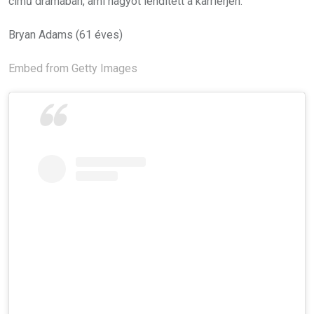
című drámában, ami nagyot lendített a karrierjén.
Bryan Adams (61 éves)
Embed from Getty Images