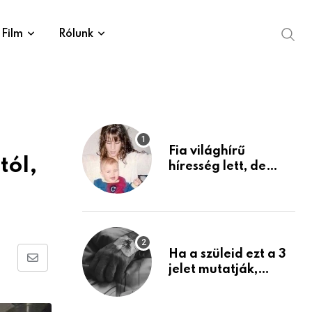
Film
Rólunk
Fia világhírű
tól,
híresség lett, de
édesanyja tragikus
múltja rosszabb,
mint azt el tudnád
képzelni
Ha a szüleid ezt a 3
Share
jelet mutatják,
életük végéhez
via
közeledhetnek.
Email