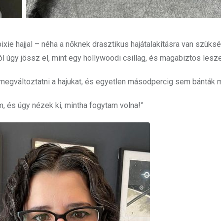
xie hajjal – néha a nőknek drasztikus hajátalakításra van szüks
ól úgy jössz el, mint egy hollywoodi csillag, és magabiztos lesze
 megváltoztatni a hajukat, és egyetlen másodpercig sem bánták 
 és úgy nézek ki, mintha fogytam volna!”