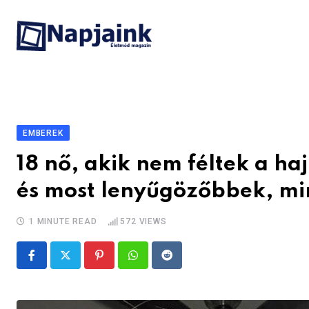
Skip
to
content
EMBEREK
18 nő, akik nem féltek a ha
és most lenyűgözőbbek, mi
1 MINUTE READ
572
VIEWS
Pinterest
Whatsapp
Reddit