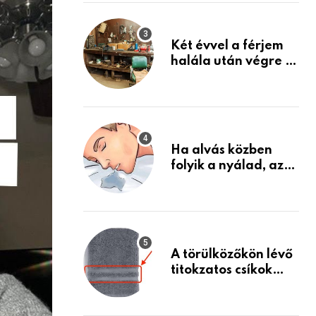
Készülj fel arra, ami
jön
Két évvel a férjem
halála után végre át
mertem nézni a
garázsban lévő
holmiját – amit
találtam,
megváltoztatta az
Ha alvás közben
életemet
folyik a nyálad, az
annak a jele, hogy
az agyad…
A törülközőkön lévő
titokzatos csíkok
valódi célja…