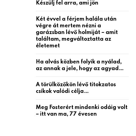
Készülj fel arra, ami jön
Két évvel a férjem halála után
végre át mertem nézni a
garázsban lévő holmiját – amit
találtam, megváltoztatta az
életemet
Ha alvás közben folyik a nyálad,
az annak a jele, hogy az agyad…
A törülközőkön lévő titokzatos
csíkok valódi célja…
Meg Fosterért mindenki odáig volt
– itt van ma, 77 évesen