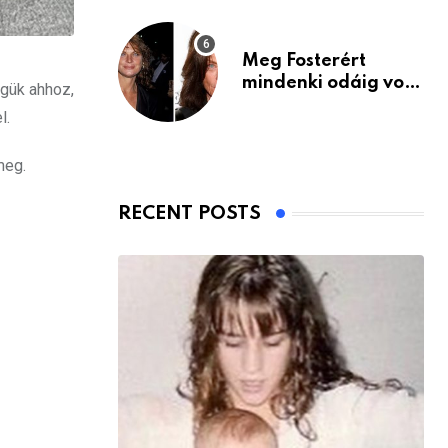
Meg Fosterért
mindenki odáig volt
égük ahhoz,
– itt van ma, 77
l.
évesen
meg.
RECENT POSTS