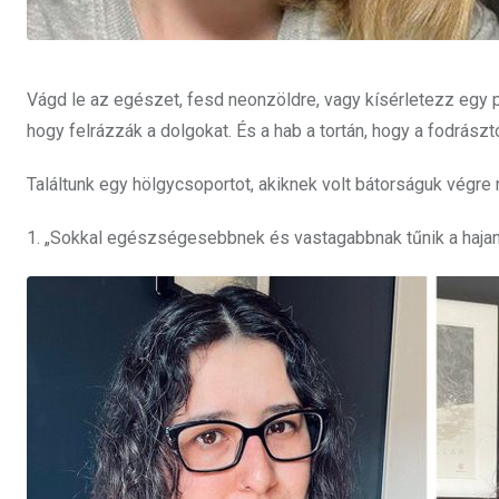
Vágd le az egészet, fesd neonzöldre, vagy kísérletezz egy pi
hogy felrázzák a dolgokat. És a hab a tortán, hogy a fodrászt
Találtunk egy hölgycsoportot, akiknek volt bátorságuk végre
1. „Sokkal egészségesebbnek és vastagabbnak tűnik a hajam,