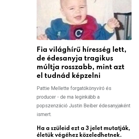
Fia világhírű híresség lett,
de édesanyja tragikus
múltja rosszabb, mint azt
el tudnád képzelni
Pattie Mellette forgatókönyvíró és
producer - de ma leginkább a
popszenzáció Justin Beiber édesanyjaként
ismert.
Ha a szüleid ezt a 3 jelet mutatják,
életük végéhez közeledhetnek.