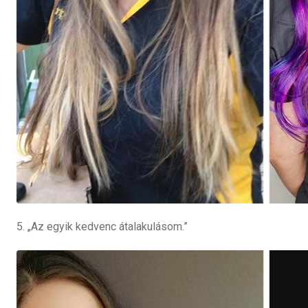
5. „Az egyik kedvenc átalakulásom.”