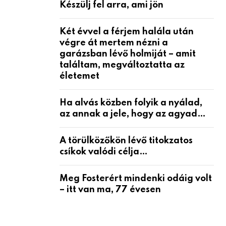
Készülj fel arra, ami jön
Két évvel a férjem halála után
végre át mertem nézni a
garázsban lévő holmiját – amit
találtam, megváltoztatta az
életemet
Ha alvás közben folyik a nyálad,
az annak a jele, hogy az agyad…
A törülközőkön lévő titokzatos
csíkok valódi célja…
Meg Fosterért mindenki odáig volt
– itt van ma, 77 évesen