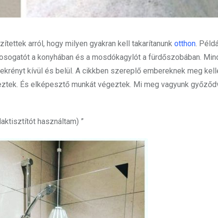
zítettek arról, hogy milyen gyakran kell takarítanunk
otthon
. Péld
a mosogatót a konyhában és a mosdókagylót a fürdőszobában. Min
őszekrényt kívül és belül. A cikkben szereplő embereknek meg kell
keztek. És elképesztő munkát végeztek. Mi meg vagyunk győződv
aktisztítót használtam) ”