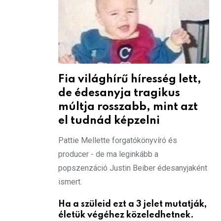
Fia világhírű híresség lett,
de édesanyja tragikus
múltja rosszabb, mint azt
el tudnád képzelni
Pattie Mellette forgatókönyvíró és
producer - de ma leginkább a
popszenzáció Justin Beiber édesanyjaként
ismert.
Ha a szüleid ezt a 3 jelet mutatják,
életük végéhez közeledhetnek.