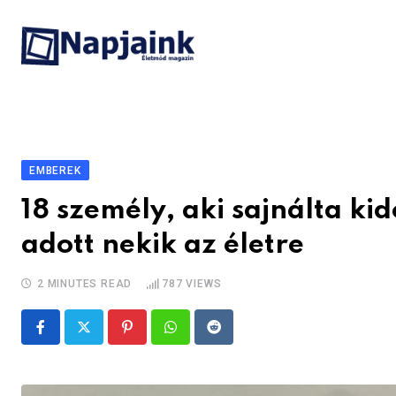
Skip
to
content
EMBEREK
18 személy, aki sajnálta kido
adott nekik az életre
2 MINUTES READ
787
VIEWS
Pinterest
Whatsapp
Reddit