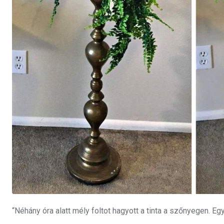
“Néhány óra alatt mély foltot hagyott a tinta a szőnyegen.
E
g