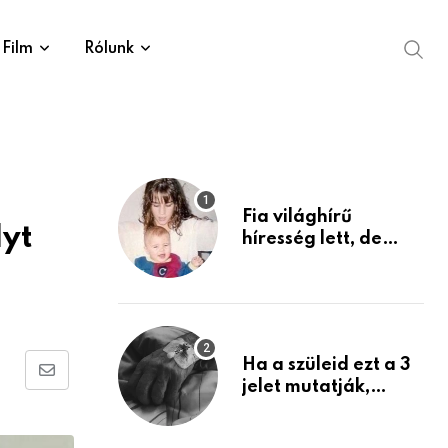
Film
Rólunk
Fia világhírű
lyt
híresség lett, de
édesanyja tragikus
múltja rosszabb,
mint azt el tudnád
képzelni
Ha a szüleid ezt a 3
Share
jelet mutatják,
életük végéhez
via
közeledhetnek.
Email