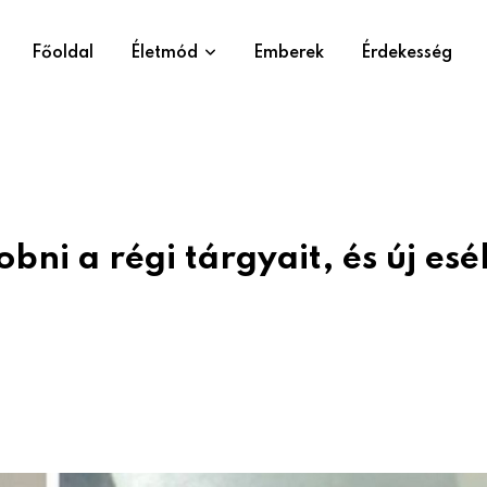
Főoldal
Életmód
Emberek
Érdekesség
bni a régi tárgyait, és új esé