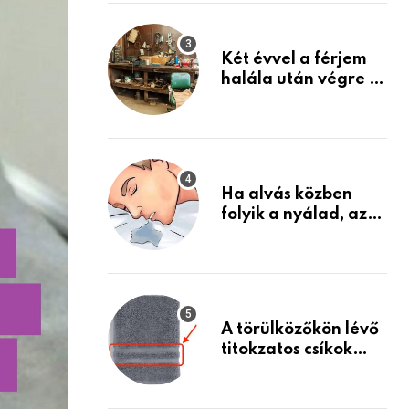
Készülj fel arra, ami
jön
Két évvel a férjem
halála után végre át
mertem nézni a
garázsban lévő
holmiját – amit
találtam,
megváltoztatta az
Ha alvás közben
életemet
folyik a nyálad, az
annak a jele, hogy
az agyad…
A törülközőkön lévő
titokzatos csíkok
valódi célja…