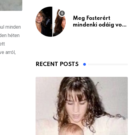
Meg Fosterért
mindenki odáig volt
ául minden
– itt van ma, 77
den héten
évesen
ett
e arról,
RECENT POSTS