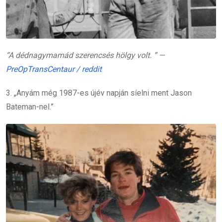
“A d
édnagymamád szerencsés hölgy volt.
” —
PreOpTransCentaur / reddit
3. „Anyám még 1987-es újév napján síelni ment Jason
Bateman-nel.”