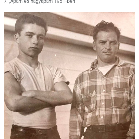
7. „Apám és nagyapám 1951-ben”