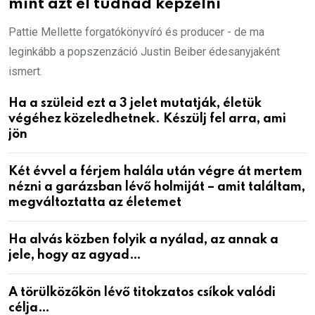
mint azt el tudnád képzelni
Pattie Mellette forgatókönyvíró és producer - de ma
leginkább a popszenzáció Justin Beiber édesanyjaként
ismert.
Ha a szüleid ezt a 3 jelet mutatják, életük
végéhez közeledhetnek. Készülj fel arra, ami
jön
Két évvel a férjem halála után végre át mertem
nézni a garázsban lévő holmiját – amit találtam,
megváltoztatta az életemet
Ha alvás közben folyik a nyálad, az annak a
jele, hogy az agyad…
A törülközőkön lévő titokzatos csíkok valódi
célja…