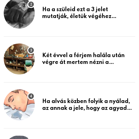
Ha a szüleid ezt a 3 jelet
mutatják, életük végéhez
közeledhetnek. Készülj fel arra,
ami jön
Két évvel a férjem halála után
végre át mertem nézni a
garázsban lévő holmiját – amit
találtam, megváltoztatta az
életemet
Ha alvás közben folyik a nyálad,
az annak a jele, hogy az agyad…