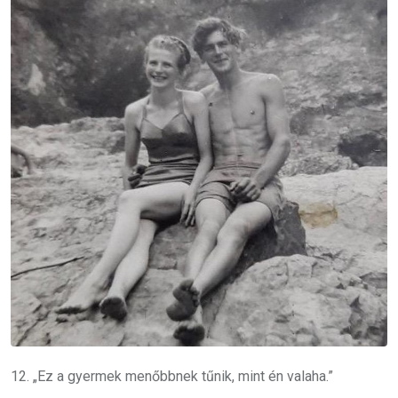
12. „Ez a gyermek menőbbnek tűnik, mint én valaha.”