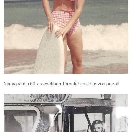
Nagyapám a 60-as években Torontóban a buszon pózolt.