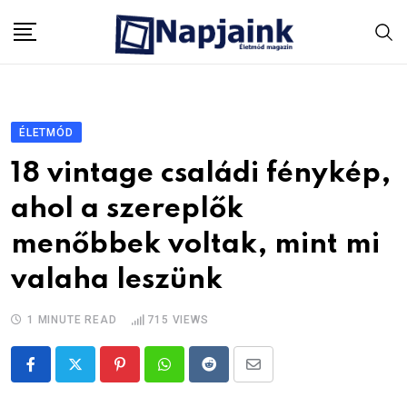
Skip
to
content
ÉLETMÓD
18 vintage családi fénykép,
ahol a szereplők
menőbbek voltak, mint mi
valaha leszünk
1 MINUTE READ
715
VIEWS
Pinterest
Whatsapp
Reddit
Share
via