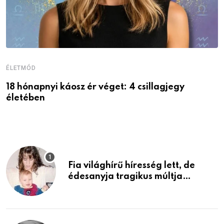
ÉLETMÓD
É
18 hónapnyi káosz ér véget: 4 csillagjegy
A
életében
P
Fia világhírű híresség lett, de
édesanyja tragikus múltja
rosszabb, mint azt el tudnád
képzelni