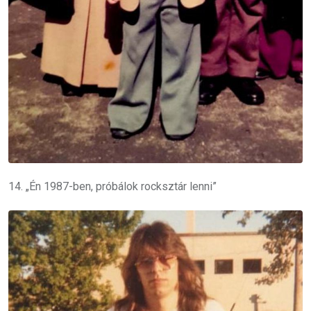
14. „Én 1987-ben, próbálok rocksztár lenni”