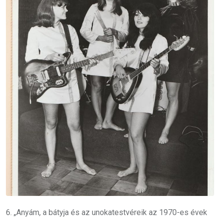
6. „Anyám, a bátyja és az unokatestvéreik az 1970-es évek