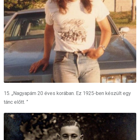
15. „Nagyapám 20 éves korában.
Ez 1925-ben készült egy
tánc előtt. ”