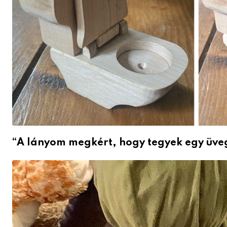
“A lányom megkért, hogy tegyek egy üve