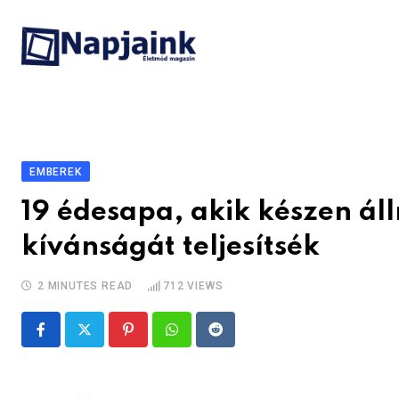
Skip
to
content
EMBEREK
19 édesapa, akik készen ál
kívánságát teljesítsék
2 MINUTES READ
712
VIEWS
Pinterest
Whatsapp
Reddit