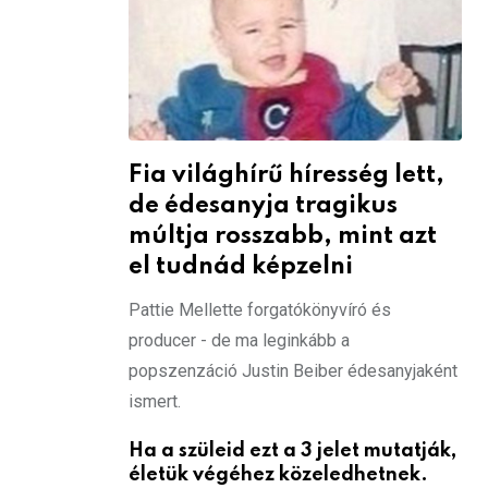
Fia világhírű híresség lett,
de édesanyja tragikus
múltja rosszabb, mint azt
el tudnád képzelni
Pattie Mellette forgatókönyvíró és
producer - de ma leginkább a
popszenzáció Justin Beiber édesanyjaként
ismert.
Ha a szüleid ezt a 3 jelet mutatják,
életük végéhez közeledhetnek.