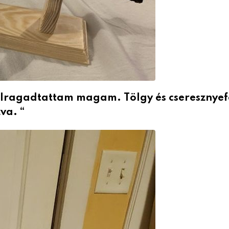
 elragadtattam magam.
Tölgy és cseresznye
va. “