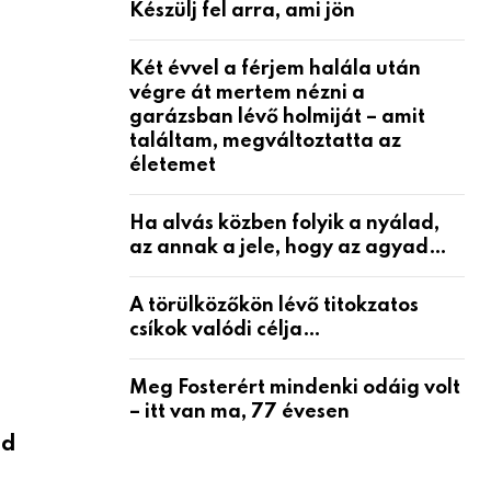
Készülj fel arra, ami jön
Két évvel a férjem halála után
végre át mertem nézni a
garázsban lévő holmiját – amit
találtam, megváltoztatta az
életemet
Ha alvás közben folyik a nyálad,
az annak a jele, hogy az agyad…
A törülközőkön lévő titokzatos
csíkok valódi célja…
Meg Fosterért mindenki odáig volt
– itt van ma, 77 évesen
ud