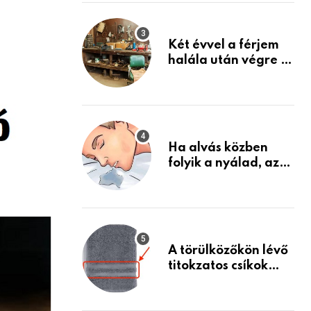
Készülj fel arra, ami
jön
Két évvel a férjem
halála után végre át
mertem nézni a
garázsban lévő
holmiját – amit
találtam,
megváltoztatta az
Ha alvás közben
életemet
folyik a nyálad, az
annak a jele, hogy
az agyad…
A törülközőkön lévő
titokzatos csíkok
valódi célja…