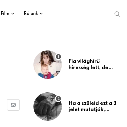
Film
Rólunk
Fia világhírű
híresség lett, de
édesanyja tragikus
múltja rosszabb,
mint azt el tudnád
képzelni
Ha a szüleid ezt a 3
Share
jelet mutatják,
életük végéhez
via
közeledhetnek.
Email