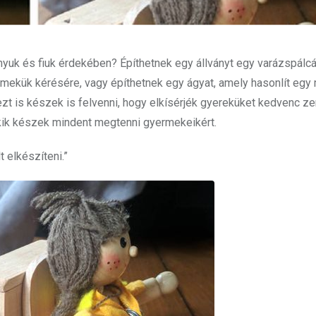
nyuk és fiuk érdekében? Építhetnek egy állványt egy varázspálc
rmekük kérésére, vagy építhetnek egy ágyat, amely hasonlít egy
t is készek is felvenni, hogy elkísérjék gyereküket kedvenc z
akik készek mindent megtenni gyermekeikért.
 elkészíteni.”