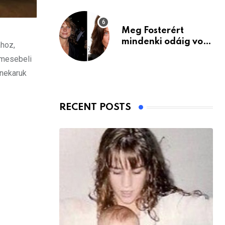
Meg Fosterért
mindenki odáig volt
ához,
– itt van ma, 77
 mesebeli
évesen
enekaruk
RECENT POSTS