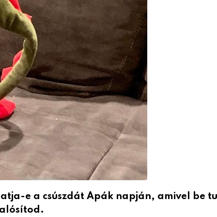
atja-e a csúszdát Apák napján, amivel be t
alósítod.