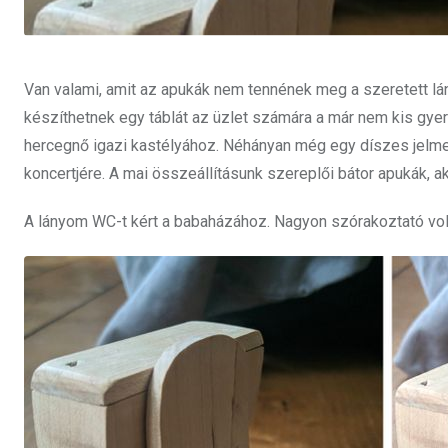
Van valami, amit az apukák nem tennének meg a szeretett lá
készíthetnek egy táblát az üzlet számára a már nem kis gye
hercegnő igazi kastélyához. Néhányan még egy díszes jelmez
koncertjére. A mai összeállításunk szereplői bátor apukák, 
A lányom WC-t kért a babaházához. Nagyon szórakoztató volt