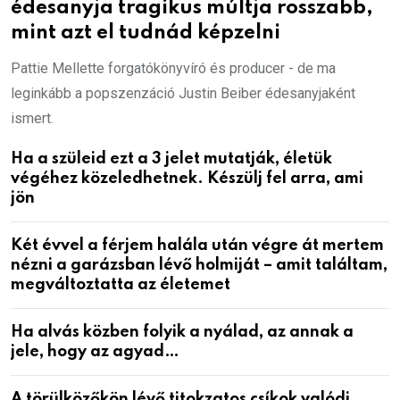
édesanyja tragikus múltja rosszabb,
mint azt el tudnád képzelni
Pattie Mellette forgatókönyvíró és producer - de ma
leginkább a popszenzáció Justin Beiber édesanyjaként
ismert.
Ha a szüleid ezt a 3 jelet mutatják, életük
végéhez közeledhetnek. Készülj fel arra, ami
jön
Két évvel a férjem halála után végre át mertem
nézni a garázsban lévő holmiját – amit találtam,
megváltoztatta az életemet
Ha alvás közben folyik a nyálad, az annak a
jele, hogy az agyad…
A törülközőkön lévő titokzatos csíkok valódi