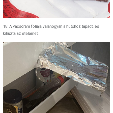
18. A vacsorám fóliája valahogyan a hűtőhöz tapadt, és
kihúzta az ételemet.