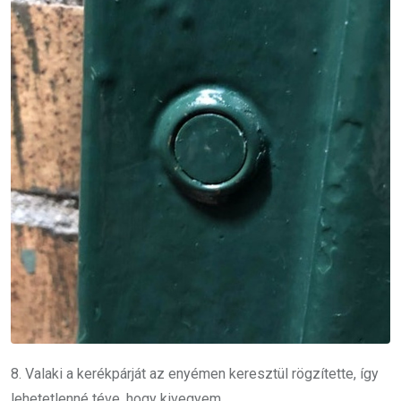
8. Valaki a kerékpárját az enyémen keresztül rögzítette, így
lehetetlenné téve, hogy kivegyem.