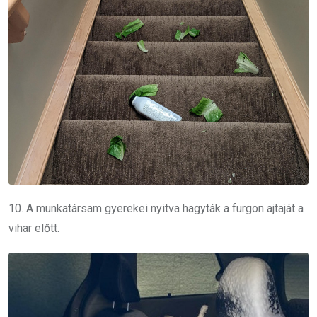
10. A munkatársam gyerekei nyitva hagyták a furgon ajtaját a
vihar előtt.