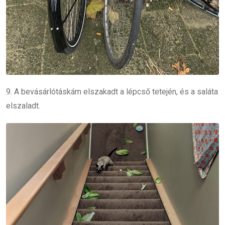
9. A bevásárlótáskám elszakadt a lépcső tetején, és a saláta
elszaladt.