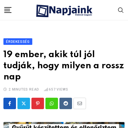
Skip
to
content
ÉRDEKESSÉG
19 ember, akik túl jól
tudják, hogy milyen a rossz
nap
2 MINUTES READ
657
VIEWS
Pinterest
Whatsapp
Reddit
Share
via
Email