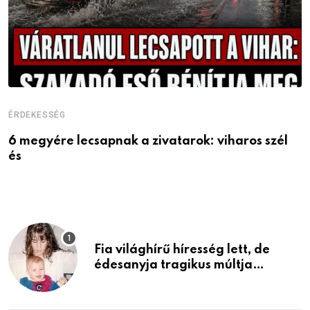
ÉRDEKESSÉG
É
6 megyére lecsapnak a zivatarok: viharos szél
V
és
Fia világhírű híresség lett, de
édesanyja tragikus múltja
rosszabb, mint azt el tudnád
képzelni