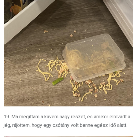
19. Ma megittam a kávém nagy részét, és amikor elolvadt a
jég, rájöttem, hogy egy csótány volt benne egész idő alatt.