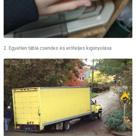
2. Egyetlen tábla csendes és erőteljes kigúnyolása.