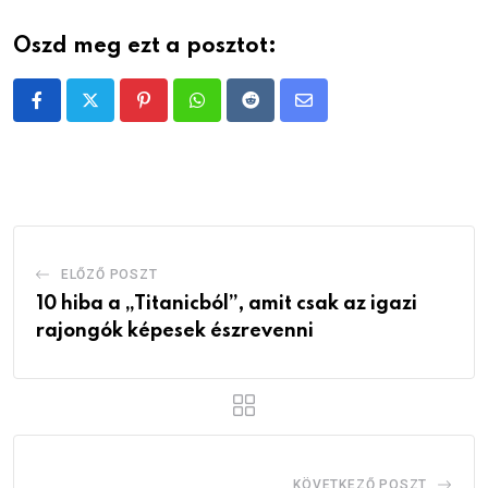
Oszd meg ezt a posztot:
Pinterest
Whatsapp
Reddit
Share
via
Email
ELŐZŐ POSZT
10 hiba a „Titanicból”, amit csak az igazi
rajongók képesek észrevenni
KÖVETKEZŐ POSZT