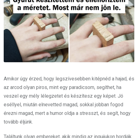
Amikor úgy érzed, hogy legszívesebben kitépnéd a hajad, és
az arcod olyan piros, mint egy paradicsom, segíthet, ha
veszel egy mély lélegzetet és készítesz egy képet. Jó
eséllyel, miután elnevetted magad, sokkal jobban fogod
érezni magad, mert a humor oldja a stresszt, és segít, hogy
tovább éljünk.
Találtunk olyan embereket, akik mindig az ingujjukon hordják