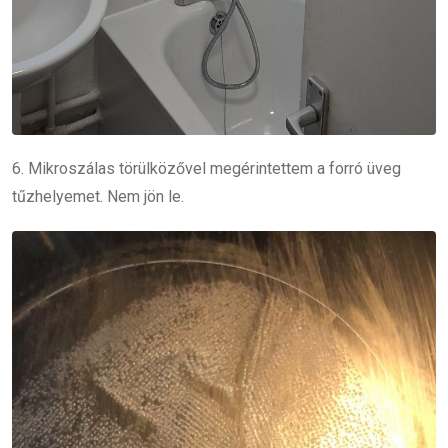
6. Mikroszálas törülközővel megérintettem a forró üveg
tűzhelyemet. Nem jön le.