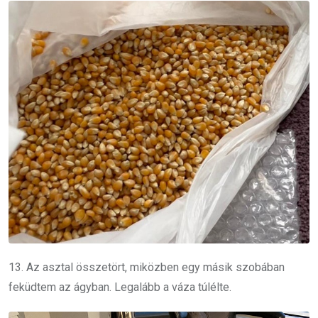
13. Az asztal összetört, miközben egy másik szobában
feküdtem az ágyban. Legalább a váza túlélte.