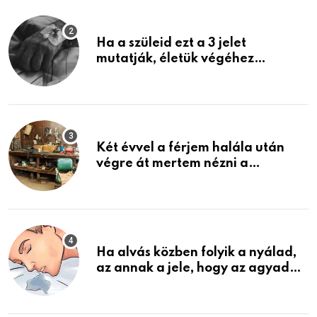
Ha a szüleid ezt a 3 jelet
mutatják, életük végéhez
közeledhetnek. Készülj fel arra,
ami jön
Két évvel a férjem halála után
végre át mertem nézni a
garázsban lévő holmiját – amit
találtam, megváltoztatta az
életemet
Ha alvás közben folyik a nyálad,
az annak a jele, hogy az agyad…