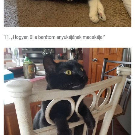
11. „Hogyan ül a barátom anyukájának macskája.”