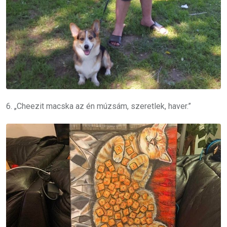
6. „Cheezit macska az én múzsám, szeretlek, haver.”