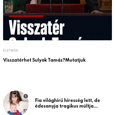
ÉLETMÓD
É
Visszatérhet Sulyok Tamás?Mutatjuk
J
p
Fia világhírű híresség lett, de
édesanyja tragikus múltja
rosszabb, mint azt el tudnád