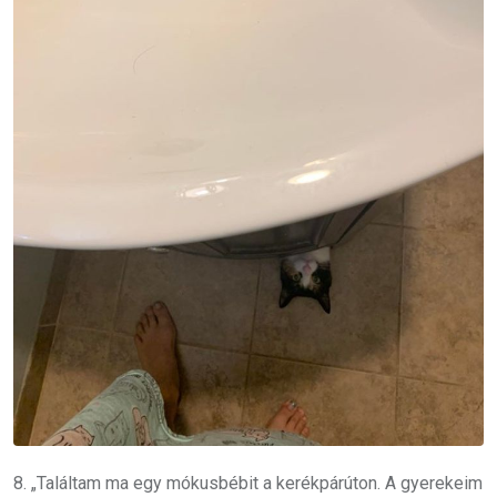
8. „Találtam ma egy mókusbébit a kerékpárúton. A gyerekeim