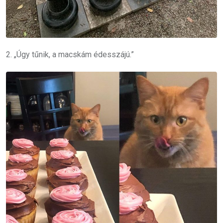
2. „Úgy tűnik, a macskám édesszájú.”