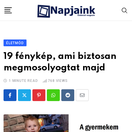
Skip
to
content
ÉLETMÓD
19 fénykép, ami biztosan
megmosolyogtat majd
1 MINUTE READ
768
VIEWS
Pinterest
Whatsapp
Reddit
Share
via
Email