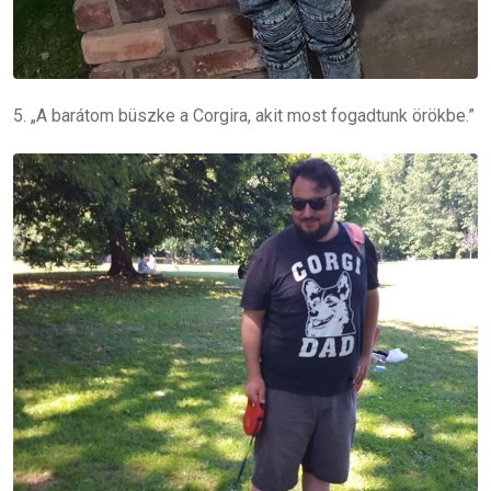
5. „A barátom büszke a Corgira, akit most fogadtunk örökbe.”