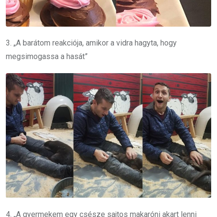
3. „A barátom reakciója, amikor a vidra hagyta, hogy
megsimogassa a hasát”
4. „A gyermekem egy csésze sajtos makaróni akart lenni