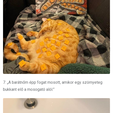
7. „A barátnőm épp fogat mosott, amikor egy szörnyeteg
bukkant elő a mosogató alól.”