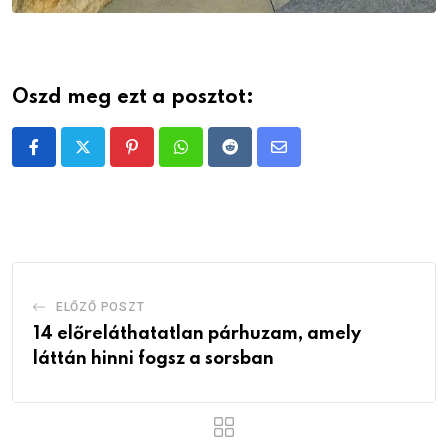
Oszd meg ezt a posztot:
Pinterest
Whatsapp
Reddit
Share
via
Email
ELŐZŐ POSZT
14 előreláthatatlan párhuzam, amely
láttán hinni fogsz a sorsban