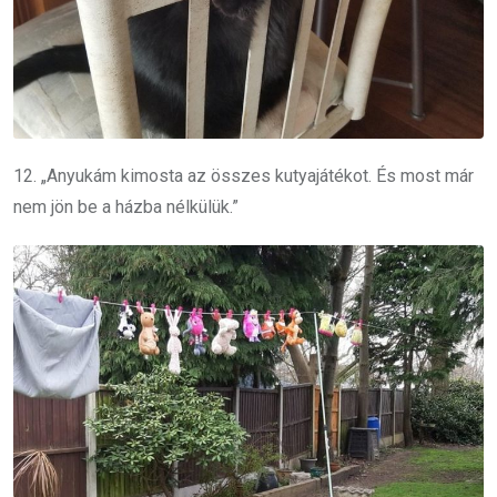
12. „Anyukám kimosta az összes kutyajátékot. És most már
nem jön be a házba nélkülük.”