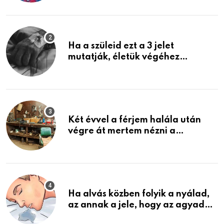
képzelni
Ha a szüleid ezt a 3 jelet
mutatják, életük végéhez
közeledhetnek. Készülj fel arra,
ami jön
Két évvel a férjem halála után
végre át mertem nézni a
garázsban lévő holmiját – amit
találtam, megváltoztatta az
életemet
Ha alvás közben folyik a nyálad,
az annak a jele, hogy az agyad…