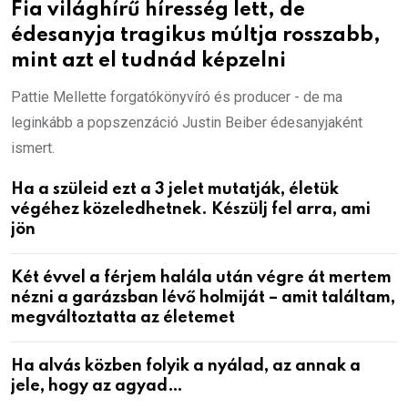
Fia világhírű híresség lett, de
édesanyja tragikus múltja rosszabb,
mint azt el tudnád képzelni
Pattie Mellette forgatókönyvíró és producer - de ma
leginkább a popszenzáció Justin Beiber édesanyjaként
ismert.
Ha a szüleid ezt a 3 jelet mutatják, életük
végéhez közeledhetnek. Készülj fel arra, ami
jön
Két évvel a férjem halála után végre át mertem
nézni a garázsban lévő holmiját – amit találtam,
megváltoztatta az életemet
Ha alvás közben folyik a nyálad, az annak a
jele, hogy az agyad…