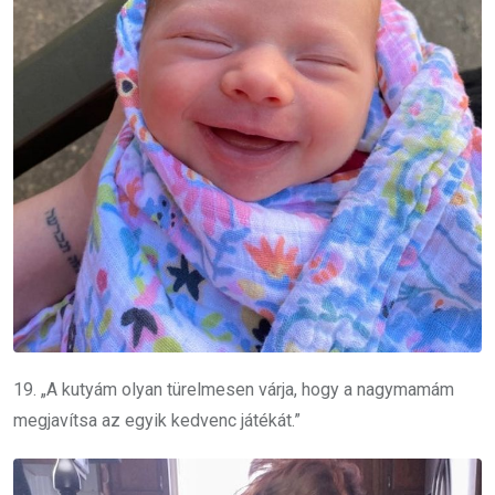
19. „A kutyám olyan türelmesen várja, hogy a nagymamám
megjavítsa az egyik kedvenc játékát.”