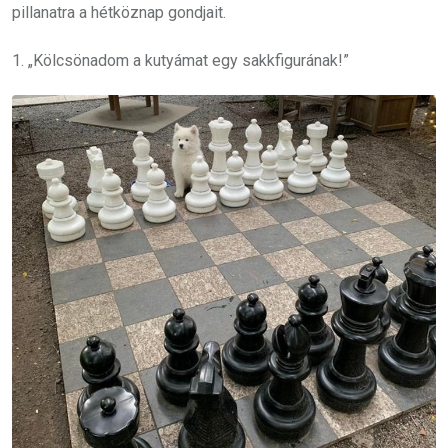
pillanatra a hétköznap gondjait.
1. „Kölcsönadom a kutyámat egy sakkfigurának!”