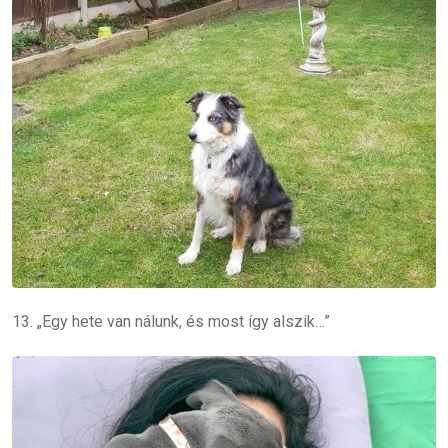
13. „Egy hete van nálunk, és most így alszik…”