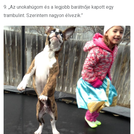
9. „Az unokahúgom és a legjobb barátnője kapott egy
trambulint. Szerintem nagyon élvezik.”