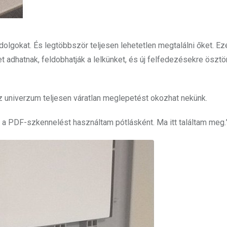
olgokat. És legtöbbször teljesen lehetetlen megtalálni őket. Ez
 adhatnak, feldobhatják a lelkünket, és új felfedezésekre öszt
az univerzum teljesen váratlan meglepetést okozhat nekünk.
t a PDF-szkennelést használtam pótlásként. Ma itt találtam meg.