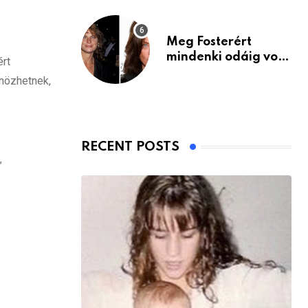
Meg Fosterért
mindenki odáig volt
ért
– itt van ma, 77
önözhetnek,
évesen
RECENT POSTS
”