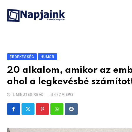
Skip
to
content
ÉRDEKESSÉG
HUMOR
20 alkalom, amikor az embe
ahol a legkevésbé számítot
2 MINUTES READ
477
VIEWS
Pinterest
Whatsapp
Reddit