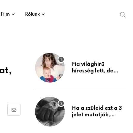
Film
Rólunk
Fia világhírű
at,
híresség lett, de
édesanyja tragikus
múltja rosszabb,
mint azt el tudnád
képzelni
Ha a szüleid ezt a 3
Share
jelet mutatják,
életük végéhez
via
közeledhetnek.
Email