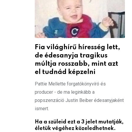
Fia világhírű híresség lett,
de édesanyja tragikus
múltja rosszabb, mint azt
el tudnád képzelni
Pattie Mellette forgatókönyvíró és
producer - de ma leginkább a
popszenzáció Justin Beiber édesanyjaként
ismert.
Ha a szüleid ezt a 3 jelet mutatják,
életük végéhez közeledhetnek.