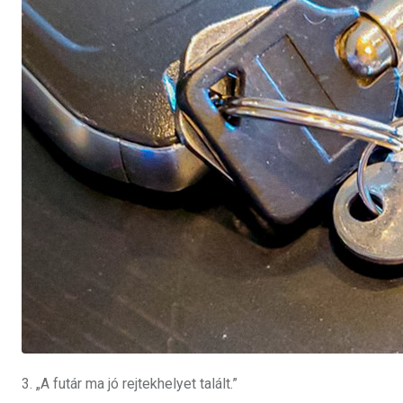
3. „A futár ma jó rejtekhelyet talált.”