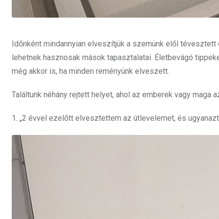
Időnként mindannyian elveszítjük a szemünk elől tévesztett d
lehetnek hasznosak mások tapasztalatai. Életbevágó tippeket
még akkor is, ha minden reményünk elveszett.
Találtunk néhány rejtett helyet, ahol az emberek vagy maga 
1. „2 évvel ezelőtt elvesztettem az útlevelemet, és ugyanaz