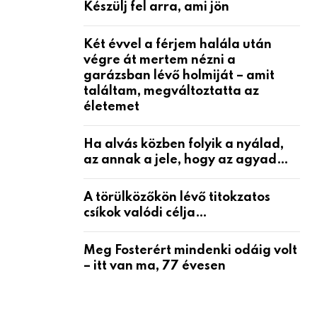
Készülj fel arra, ami jön
Két évvel a férjem halála után
végre át mertem nézni a
garázsban lévő holmiját – amit
találtam, megváltoztatta az
életemet
Ha alvás közben folyik a nyálad,
az annak a jele, hogy az agyad…
A törülközőkön lévő titokzatos
csíkok valódi célja…
Meg Fosterért mindenki odáig volt
– itt van ma, 77 évesen