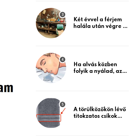
Készülj fel arra, ami
jön
Két évvel a férjem
halála után végre át
mertem nézni a
garázsban lévő
holmiját – amit
találtam,
megváltoztatta az
Ha alvás közben
életemet
folyik a nyálad, az
annak a jele, hogy
az agyad…
A törülközőkön lévő
titokzatos csíkok
valódi célja…