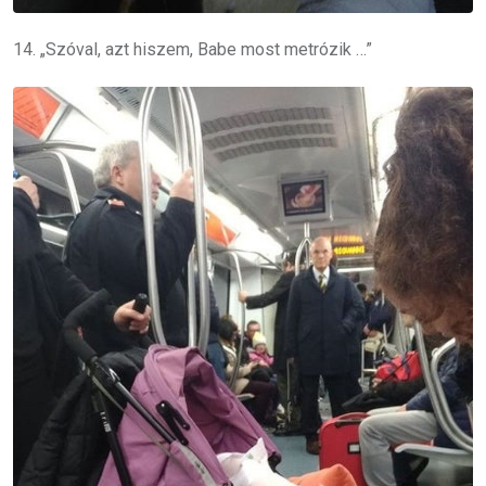
14. „Szóval, azt hiszem, Babe most metrózik …”