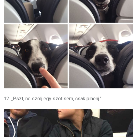
12. „Pszt, ne szólj egy szót sem, csak pihenj.”