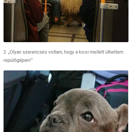
2. „Olyan szerencsés voltam, hogy a kicsi mellett ülhettem
repülőgépen!”