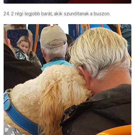
24. 2 régi legjobb barát, akik szundítanak a buszon.