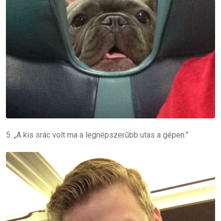
5. „A kis srác volt ma a legnépszerűbb utas a gépen.”