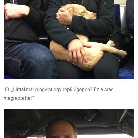
13. „Láttál már pingvint egy repülőgépen?
Ez a srác
megreptette!
”