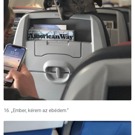
16. „Ember, kérem az ebédem.”