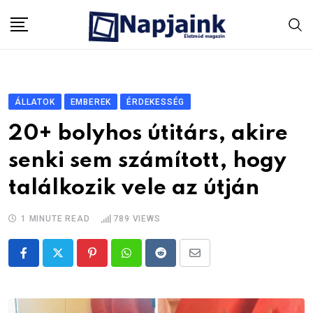
Skip
to
content
ÁLLATOK
EMBEREK
ÉRDEKESSÉG
20+ bolyhos útitárs, akire
senki sem számított, hogy
találkozik vele az útján
1 MINUTE READ
789
VIEWS
Pinterest
Whatsapp
Reddit
Share
via
Email