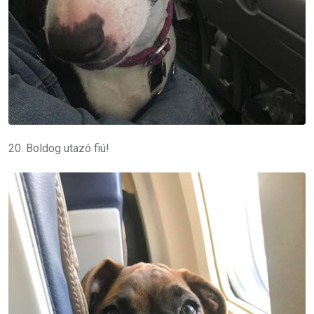
20. Boldog utazó fiú!