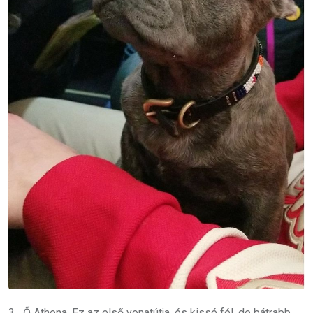
3. „Ő Athena.
Ez az első vonatútja, és kissé fél, de bátrabb,