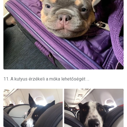
11. A kutyus érzékeli a móka lehetőségét …