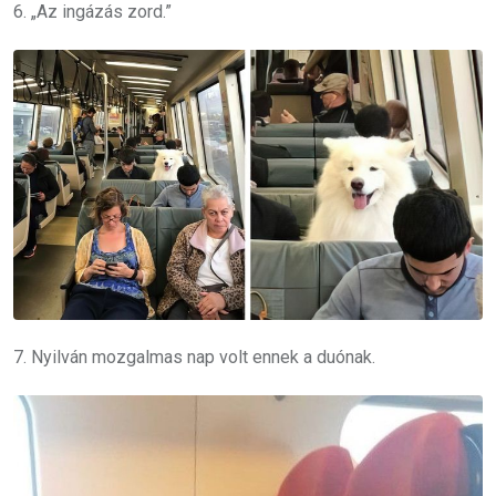
6. „Az ingázás zord.”
7. Nyilván mozgalmas nap volt ennek a duónak.