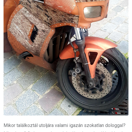
Mikor találkoztál utoljára valami igazán szokatlan dologgal?