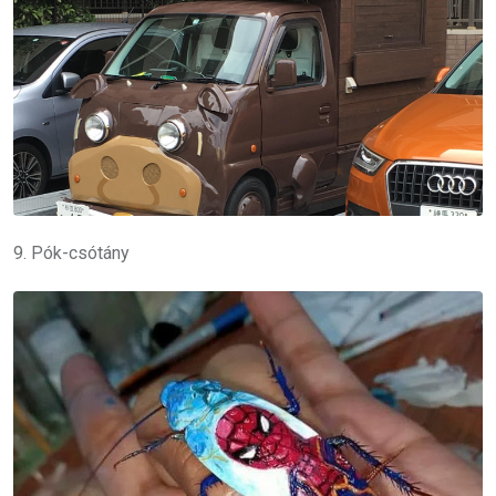
9. Pók-csótány