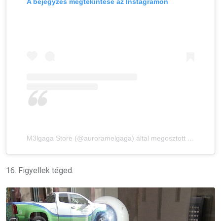
A bejegyzés megtekintése az Instagramon
M3lgaga Store (@auroramelgaga) által megosztott bejegyzés
16. Figyellek téged.