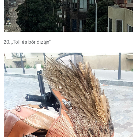
20. „Toll és bőr dizájn”