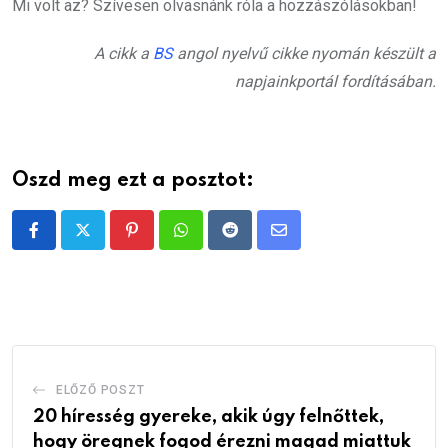
Mi volt az? Szívesen olvasnánk róla a hozzászólásokban!
A cikk a
BS
angol nyelvű cikke nyomán készült a
napjainkportál fordításában.
Oszd meg ezt a posztot:
Pinterest
Whatsapp
Reddit
Share
via
Email
ELŐZŐ POSZT
20 híresség gyereke, akik úgy felnőttek,
hogy öregnek fogod érezni magad miattuk