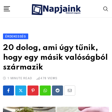
Skip
to
content
ÉRDEKESSÉG
20 dolog, ami úgy tűnik,
hogy egy másik valóságból
származik
1 MINUTE READ
478
VIEWS
Pinterest
Whatsapp
Reddit
Share
via
Email