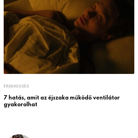
ÉRDEKESSÉG
É
7 hatás, amit az éjszaka működő ventilátor
6
gyakorolhat
é