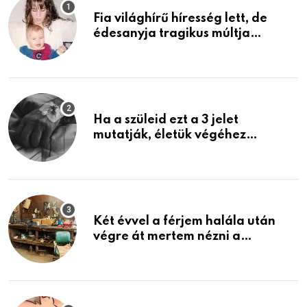
Fia világhírű híresség lett, de
édesanyja tragikus múltja
rosszabb, mint azt el tudnád
képzelni
Ha a szüleid ezt a 3 jelet
mutatják, életük végéhez
közeledhetnek. Készülj fel arra,
ami jön
Két évvel a férjem halála után
végre át mertem nézni a
garázsban lévő holmiját – amit
találtam, megváltoztatta az
életemet