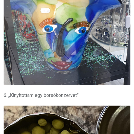
6. „Kinyitottam egy borsókonzervet”.