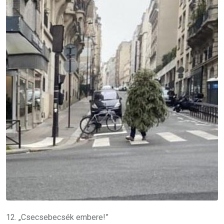
12. „Csecsebecsék embere!”