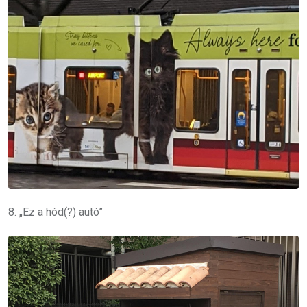
8. „Ez a hód(?) autó”