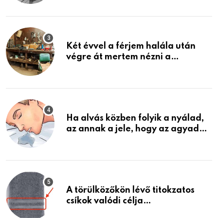
ami jön
Két évvel a férjem halála után
végre át mertem nézni a
garázsban lévő holmiját – amit
találtam, megváltoztatta az
életemet
Ha alvás közben folyik a nyálad,
az annak a jele, hogy az agyad…
A törülközőkön lévő titokzatos
csíkok valódi célja…