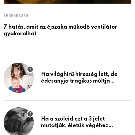
ÉRDEKESSÉG
É
7 hatás, amit az éjszaka működő ventilátor
6
gyakorolhat
é
Fia világhírű híresség lett, de
édesanyja tragikus múltja
rosszabb, mint azt el tudnád
képzelni
Ha a szüleid ezt a 3 jelet
mutatják, életük végéhez
közeledhetnek. Készülj fel arra,