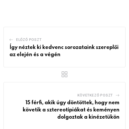
via
Email
ELŐZŐ POSZT
Így néztek ki kedvenc sorozataink szereplői
az elején és a végén
KÖVETKEZŐ POSZT
15 férfi, akik úgy döntöttek, hogy nem
követik a sztereotípiákat és keményen
dolgoztak a kinézetükön