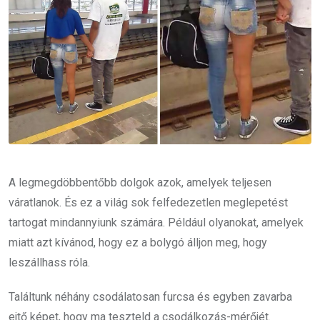
A legmegdöbbentőbb dolgok azok, amelyek teljesen
váratlanok. És ez a világ sok felfedezetlen meglepetést
tartogat mindannyiunk számára. Például olyanokat, amelyek
miatt azt kívánod, hogy ez a bolygó álljon meg, hogy
leszállhass róla.
Találtunk néhány csodálatosan furcsa és egyben zavarba
ejtő képet, hogy ma teszteld a csodálkozás-mérőjét.