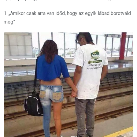
1. „Amikor csak arra van időd, hogy az egyik lábad borotváld
meg”