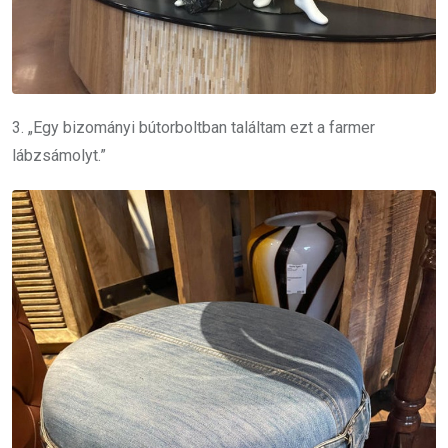
3. „Egy bizományi bútorboltban találtam ezt a farmer
lábzsámolyt.”