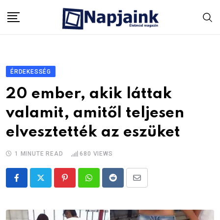
Skip
to
content
ÉRDEKESSÉG
20 ember, akik láttak
valamit, amitől teljesen
elvesztették az eszüket
1 MINUTE READ
680
VIEWS
Pinterest
Whatsapp
Reddit
Share
via
Email