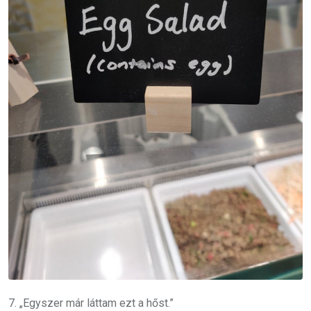
7. „Egyszer már láttam ezt a hőst.”