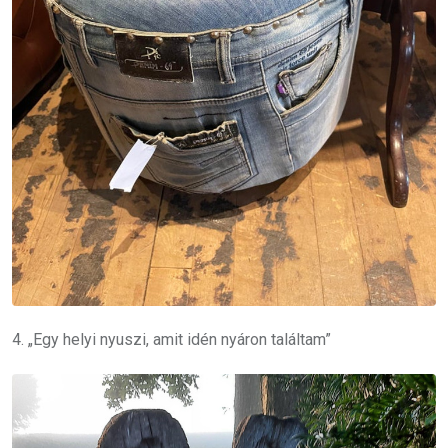
4. „Egy helyi nyuszi, amit idén nyáron találtam”