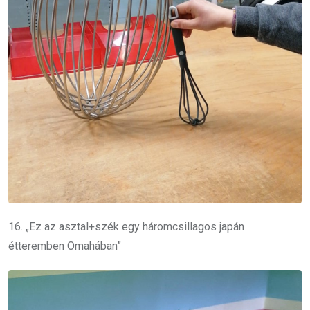
16. „Ez az asztal+szék egy háromcsillagos japán
étteremben Omahában”