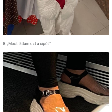
8. „Most láttam ezt a cipőt.”