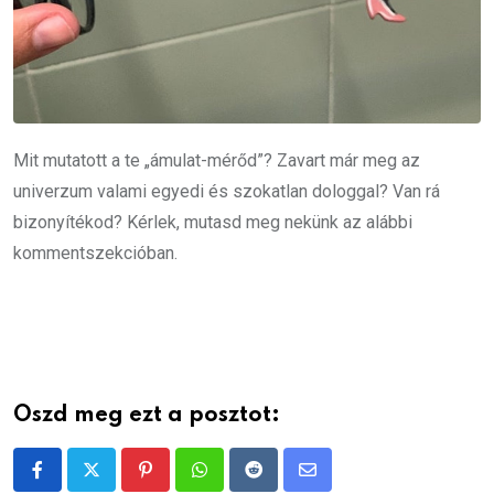
Mit mutatott a te „ámulat-mérőd”? Zavart már meg az
univerzum valami egyedi és szokatlan dologgal? Van rá
bizonyítékod? Kérlek, mutasd meg nekünk az alábbi
kommentszekcióban.
Oszd meg ezt a posztot:
Pinterest
Whatsapp
Reddit
Share