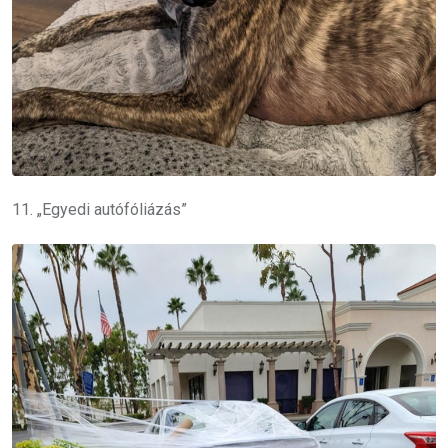
11. „Egyedi autófóliázás”