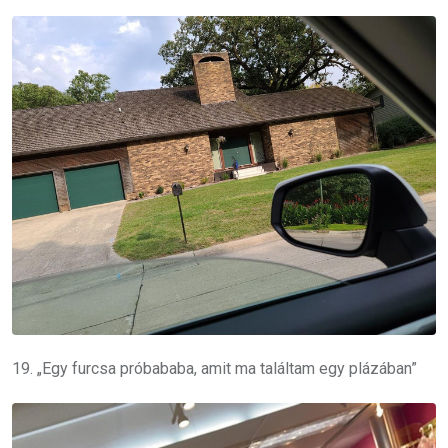
19. „Egy furcsa próbababa, amit ma találtam egy plázában”