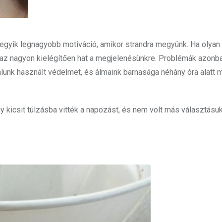
 egyik legnagyobb motiváció, amikor strandra megyünk. Ha olyan 
, az nagyon kielégítően hat a megjelenésünkre. Problémák azonb
ltalunk használt védelmet, és álmaink barnasága néhány óra alatt
y kicsit túlzásba vitték a napozást, és nem volt más választásuk