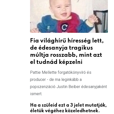
Fia világhírű híresség lett,
de édesanyja tragikus
múltja rosszabb, mint azt
el tudnád képzelni
Pattie Mellette forgatókönyvíró és
producer - de ma leginkább a
popszenzáció Justin Beiber édesanyjaként
ismert.
Ha a szüleid ezt a 3 jelet mutatják,
életük végéhez közeledhetnek.