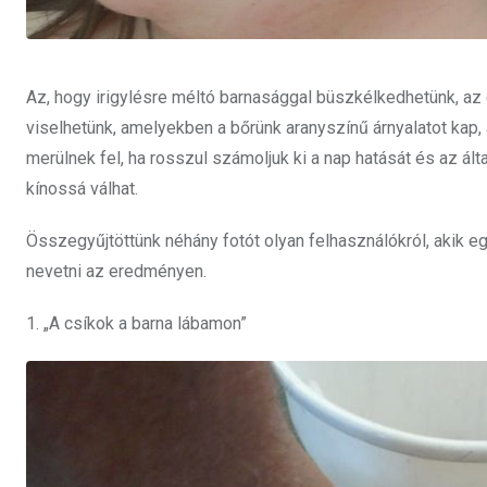
Az, hogy irigylésre méltó barnasággal büszkélkedhetünk, az
viselhetünk, amelyekben a bőrünk aranyszínű árnyalatot kap
merülnek fel, ha rosszul számoljuk ki a nap hatását és az á
kínossá válhat.
Összegyűjtöttünk néhány fotót olyan felhasználókról, akik eg
nevetni az eredményen.
1. „A csíkok a barna lábamon”