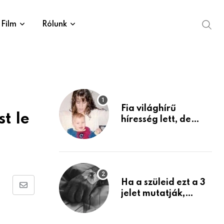
Film
Rólunk
Fia világhírű
t le
híresség lett, de
édesanyja tragikus
múltja rosszabb,
mint azt el tudnád
képzelni
Ha a szüleid ezt a 3
Share
jelet mutatják,
életük végéhez
via
közeledhetnek.
Email