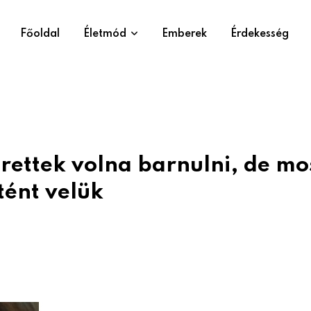
Főoldal
Életmód
Emberek
Érdekesség
rettek volna barnulni, de mos
tént velük