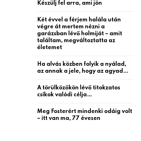
Készülj fel arra, ami jön
Két évvel a férjem halála után
végre át mertem nézni a
garázsban lévő holmiját – amit
találtam, megváltoztatta az
életemet
Ha alvás közben folyik a nyálad,
az annak a jele, hogy az agyad…
A törülközőkön lévő titokzatos
csíkok valódi célja…
Meg Fosterért mindenki odáig volt
– itt van ma, 77 évesen