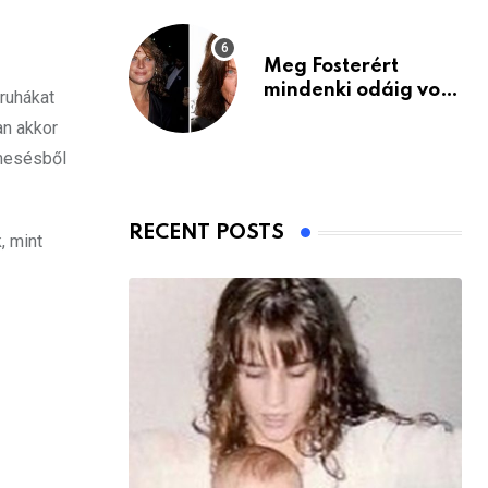
Meg Fosterért
mindenki odáig volt
ruhákat
– itt van ma, 77
an akkor
évesen
 mesésből
RECENT POSTS
, mint