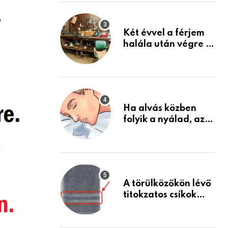
Készülj fel arra, ami
jön
Két évvel a férjem
halála után végre át
mertem nézni a
garázsban lévő
holmiját – amit
találtam,
megváltoztatta az
Ha alvás közben
életemet
folyik a nyálad, az
annak a jele, hogy
az agyad…
A törülközőkön lévő
titokzatos csíkok
valódi célja…