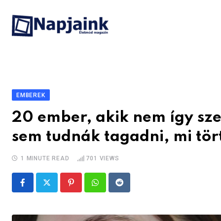
Skip
to
content
EMBEREK
20 ember, akik nem így sze
sem tudnák tagadni, mi tör
1 MINUTE READ
701
VIEWS
Pinterest
Whatsapp
Reddit