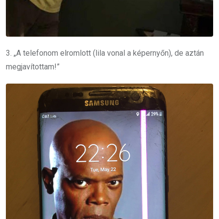
3. „A telefonom elromlott (lila vonal a képernyőn), de aztán
megjavítottam!”