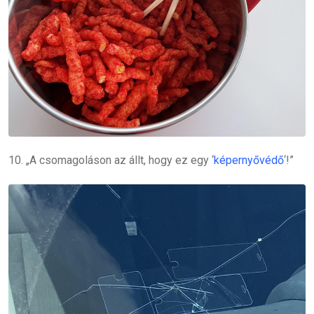
10. „A csomagoláson az állt, hogy ez egy ‘
képernyővédő
‘!”