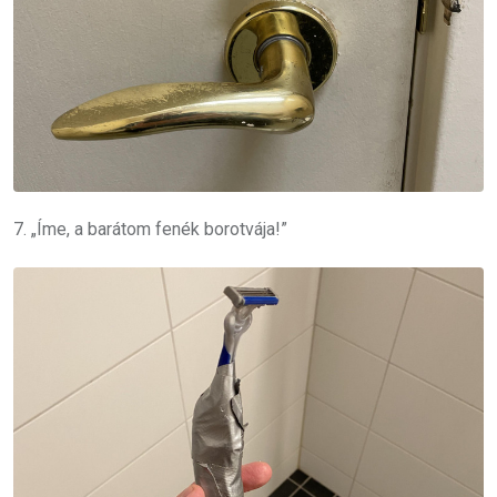
7. „Íme, a barátom fenék borotvája!”