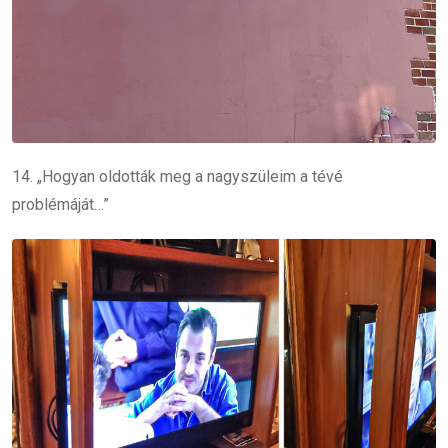
14. „Hogyan oldották meg a nagyszüleim a tévé
problémáját…”