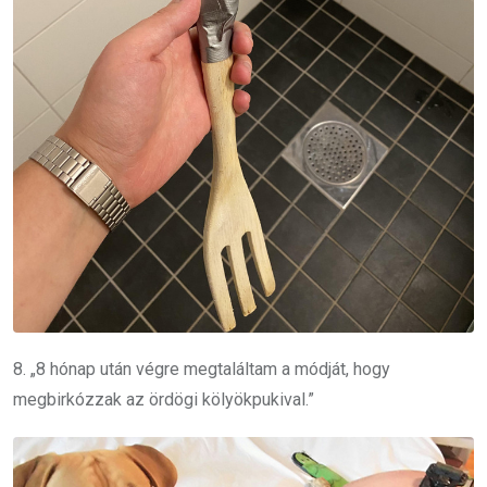
8. „8 hónap után végre megtaláltam a módját, hogy
megbirkózzak az ördögi kölyökpukival.”