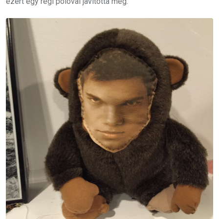
ezért egy régi pólóval javította meg.”