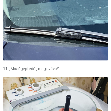
11. „Mosógépfedél, megjavítva!”