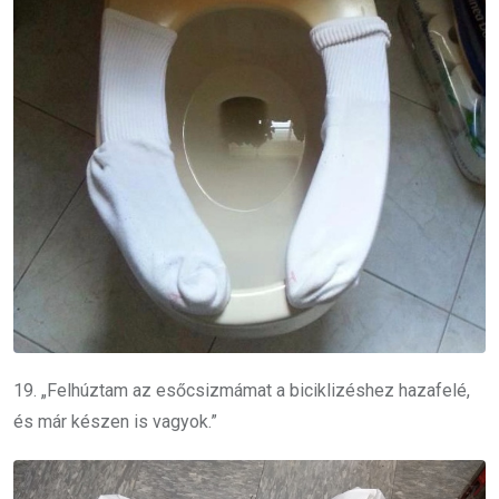
19. „Felhúztam az esőcsizmámat a biciklizéshez hazafelé,
és már készen is vagyok.”