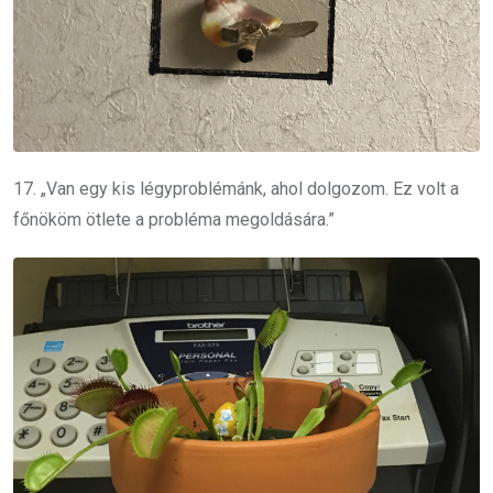
17. „Van egy kis légyproblémánk, ahol dolgozom. Ez volt a
főnököm ötlete a probléma megoldására.”