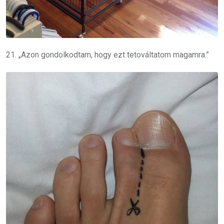
21. „Azon gondolkodtam, hogy ezt tetováltatom magamra.”