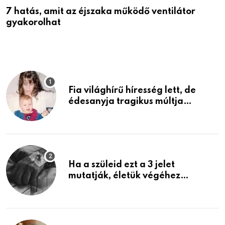
7 hatás, amit az éjszaka működő ventilátor
6
gyakorolhat
é
Fia világhírű híresség lett, de
édesanyja tragikus múltja
rosszabb, mint azt el tudnád
képzelni
Ha a szüleid ezt a 3 jelet
mutatják, életük végéhez
közeledhetnek. Készülj fel arra,
ami jön