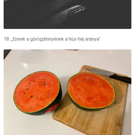
18. „Ennek a görögdinnyének a hús-héj aránya”