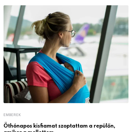
EMBEREK
E
Öthónapos kisfiamat szoptattam a repülőn,
M