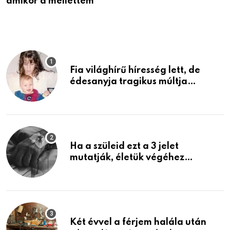
amikor a mellettem
l
Fia világhírű híresség lett, de
édesanyja tragikus múltja
rosszabb, mint azt el tudnád
képzelni
Ha a szüleid ezt a 3 jelet
mutatják, életük végéhez
közeledhetnek. Készülj fel arra,
ami jön
Két évvel a férjem halála után