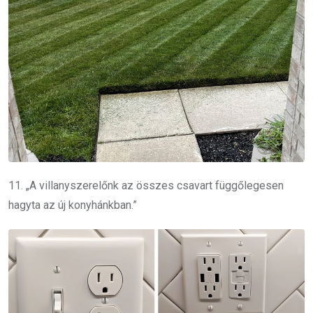
11. „A villanyszerelőnk az összes csavart függőlegesen
hagyta az új konyhánkban.”