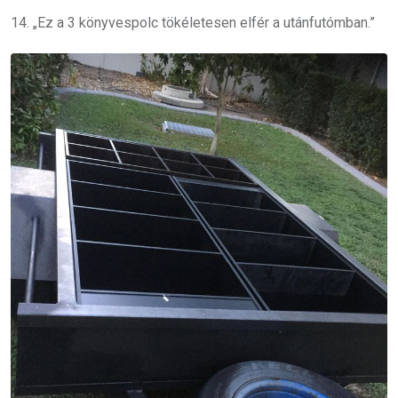
14. „Ez a 3 könyvespolc tökéletesen elfér a utánfutómban.”