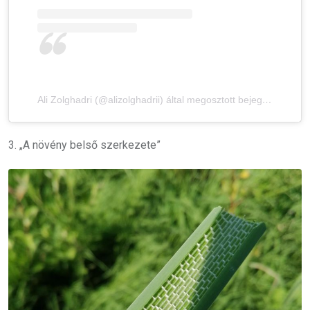
Ali Zolghadri (@alizolghadrii) által megosztott bejegyzés
3. „A növény belső szerkezete”