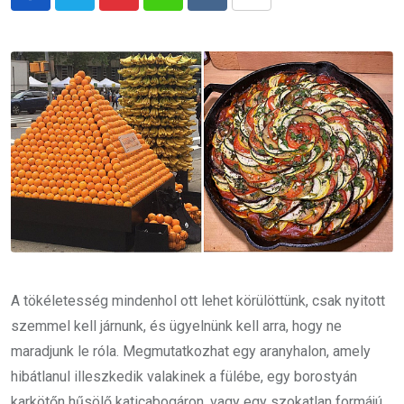
Pinterest
Whatsapp
Reddit
Share
via
Email
A tökéletesség mindenhol ott lehet körülöttünk, csak nyitott
szemmel kell járnunk, és ügyelnünk kell arra, hogy ne
maradjunk le róla. Megmutatkozhat egy aranyhalon, amely
hibátlanul illeszkedik valakinek a fülébe, egy borostyán
karkötőn hűsölő katicabogáron, vagy egy szokatlan formájú