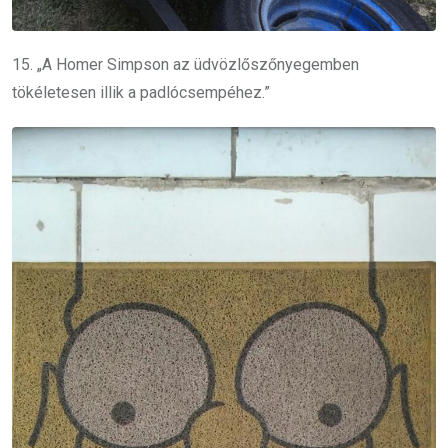
15. „A Homer Simpson az üdvözlőszőnyegemben
tökéletesen illik a padlócsempéhez.”