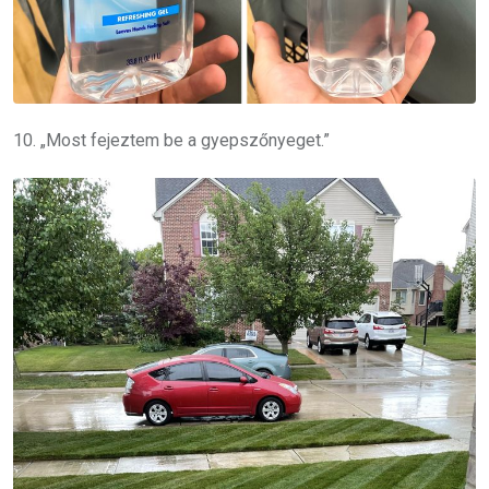
10. „Most fejeztem be a gyepszőnyeget.”