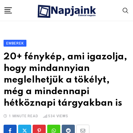
Skip
to
content
EMBEREK
20+ fénykép, ami igazolja,
hogy mindannyian
meglelhetjük a tökélyt,
még a mindennapi
hétköznapi tárgyakban is
1 MINUTE READ
534
VIEWS