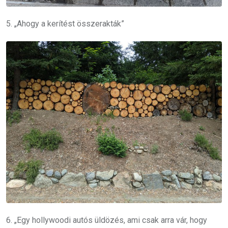
5. „Ahogy a kerítést összerakták”
6. „Egy hollywoodi autós üldözés, ami csak arra vár, hogy