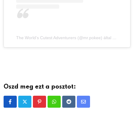
The World’s Cutest Adventurers (@mr.pokee) által megosztott bejegyzés
Oszd meg ezt a posztot:
Pinterest
Whatsapp
Reddit
Share
via
Email