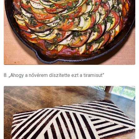
8. „Ahogy a nővérem díszítette ezt a tiramisut”