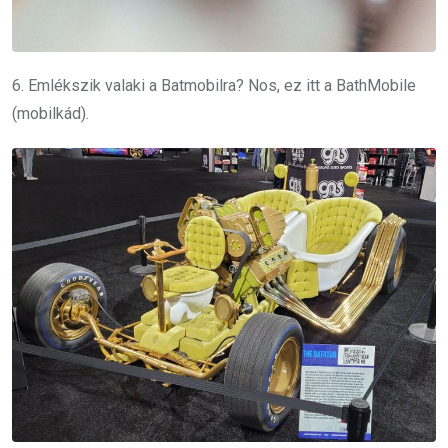
6. Emlékszik valaki a Batmobilra? Nos, ez itt a BathMobile
(mobilkád).