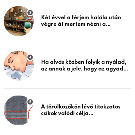
Két évvel a férjem halála után
végre át mertem nézni a
garázsban lévő holmiját – amit
találtam, megváltoztatta az
életemet
Ha alvás közben folyik a nyálad,
az annak a jele, hogy az agyad…
A törülközőkön lévő titokzatos
csíkok valódi célja…