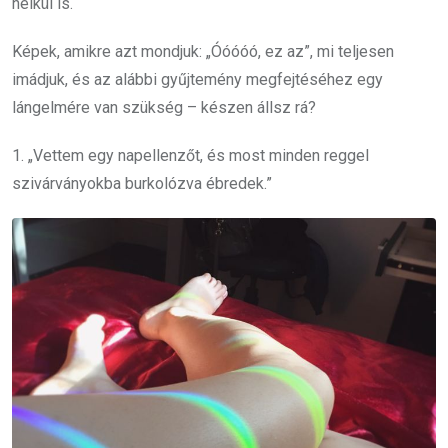
nélkül is.
Képek, amikre azt mondjuk: „Óóóóó, ez az”, mi teljesen
imádjuk, és az alábbi gyűjtemény megfejtéséhez egy
lángelmére van szükség – készen állsz rá?
1. „Vettem egy napellenzőt, és most minden reggel
szivárványokba burkolózva ébredek.”