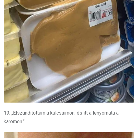
19. „Elszundítottam a kulcsaimon, és itt a lenyomata a
karomon.”