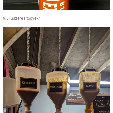
9. „Fűszeres tőgyek”