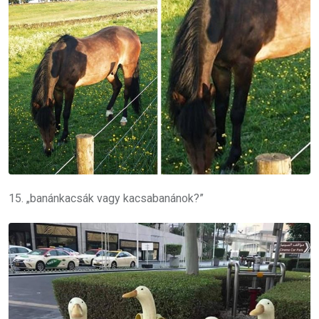
15. „banánkacsák vagy kacsabanánok?”