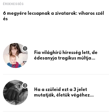
ÉRDEKESSÉG
E
6 megyére lecsapnak a zivatarok: viharos szél
Ö
és
a
Fia világhírű híresség lett, de
édesanyja tragikus múltja
rosszabb, mint azt el tudnád
képzelni
Ha a szüleid ezt a 3 jelet
mutatják, életük végéhez
közeledhetnek. Készülj fel arra,
ami jön