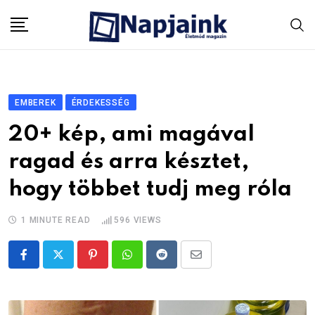
Skip
to
content
EMBEREK
ÉRDEKESSÉG
20+ kép, ami magával
ragad és arra késztet,
hogy többet tudj meg róla
1 MINUTE READ
596
VIEWS
Pinterest
Whatsapp
Reddit
Share
via
Email