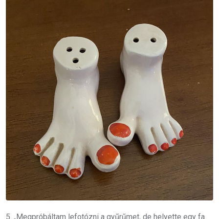
5. „Megpróbáltam lefotózni a gyűrűmet, de helyette egy fa