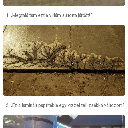
11. „Megtaláltam ezt a villám sújtotta járdát!”
12. „Ez a laminált papírtábla egy vízzel teli zsákká változott.”