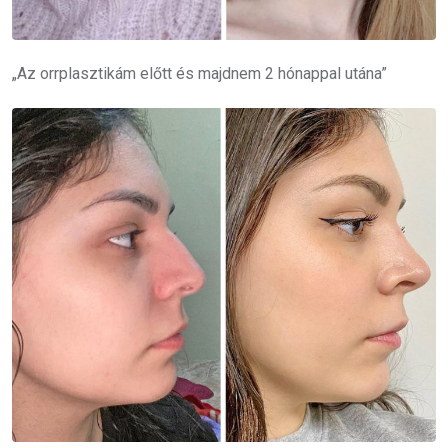
„Az orrplasztikám előtt és majdnem 2 hónappal utána”