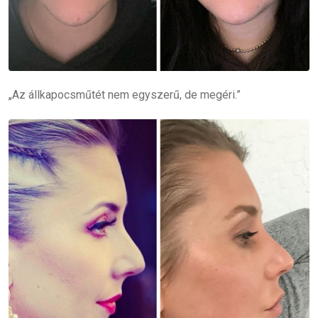
„Az állkapocsműtét nem egyszerű, de megéri.”