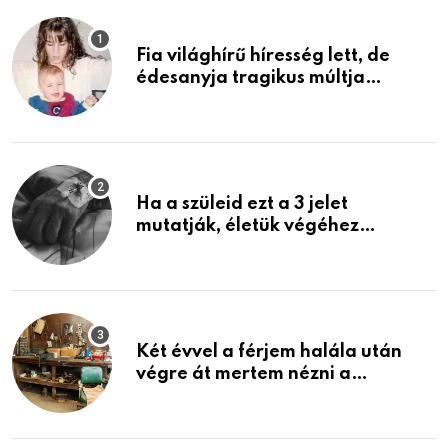
Fia világhírű híresség lett, de
édesanyja tragikus múltja
rosszabb, mint azt el tudnád
képzelni
Ha a szüleid ezt a 3 jelet
mutatják, életük végéhez
közeledhetnek. Készülj fel arra,
ami jön
Két évvel a férjem halála után
végre át mertem nézni a
garázsban lévő holmiját – amit
találtam, megváltoztatta az
életemet