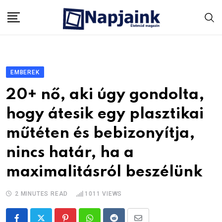
Skip
to
content
EMBEREK
20+ nő, aki úgy gondolta,
hogy átesik egy plasztikai
műtéten és bebizonyítja,
nincs határ, ha a
maximalitásról beszélünk
2 MINUTES READ
1011
VIEWS