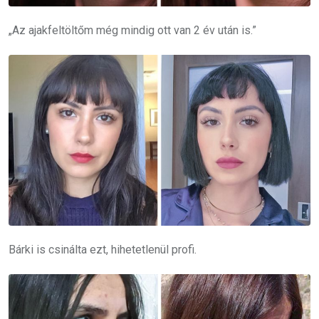
„Az ajakfeltöltőm még mindig ott van 2 év után is.”
Bárki is csinálta ezt, hihetetlenül profi.