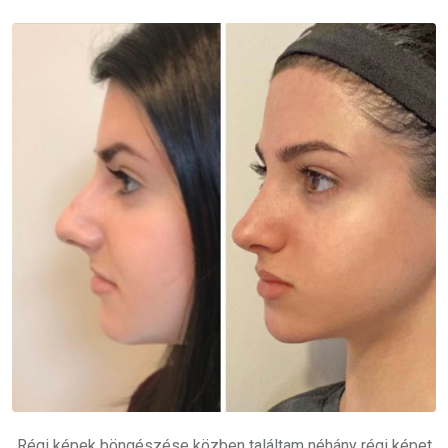
„Régi képek böngészése közben találtam néhány régi képet.