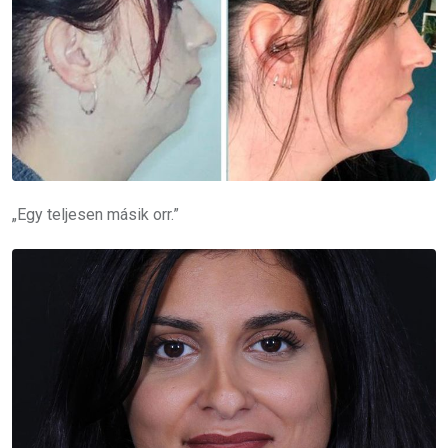
„Egy teljesen másik orr.”