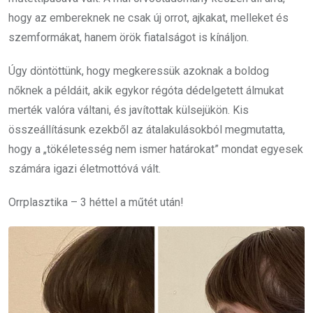
hogy az embereknek ne csak új orrot, ajkakat, melleket és
szemformákat, hanem örök fiatalságot is kínáljon.
Úgy döntöttünk, hogy megkeressük azoknak a boldog
nőknek a példáit, akik egykor régóta dédelgetett álmukat
merték valóra váltani, és javítottak külsejükön. Kis
összeállításunk ezekből az átalakulásokból megmutatta,
hogy a „tökéletesség nem ismer határokat” mondat egyesek
számára igazi életmottóvá vált.
Orrplasztika – 3 héttel a műtét után!