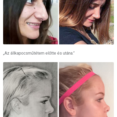
„Az állkapocsműtétem előtte és utána.”