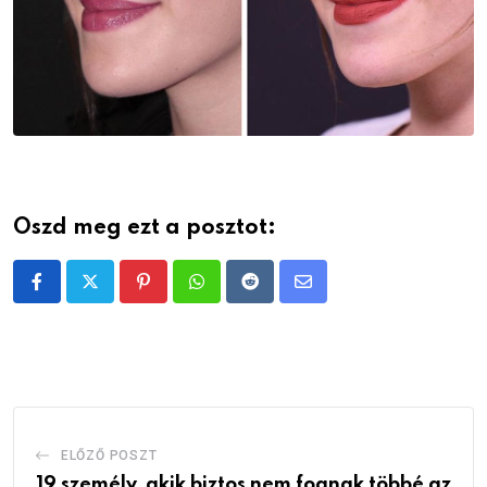
Oszd meg ezt a posztot:
Pinterest
Whatsapp
Reddit
Share
via
Email
ELŐZŐ POSZT
19 személy, akik biztos nem fognak többé az