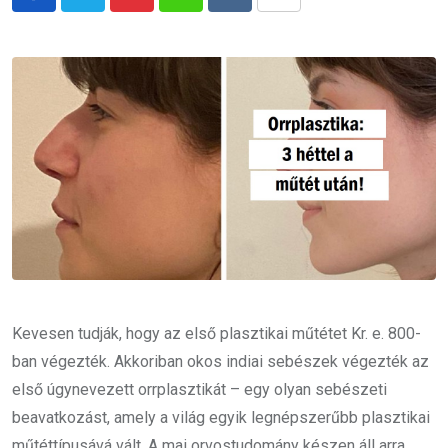
Pinterest
Whatsapp
Reddit
Share
via
Email
Kevesen tudják, hogy az első plasztikai műtétet Kr. e. 800-
ban végezték. Akkoriban okos indiai sebészek végezték az
első úgynevezett orrplasztikát – egy olyan sebészeti
beavatkozást, amely a világ egyik legnépszerűbb plasztikai
műtéttípusává vált. A mai orvostudomány készen áll arra,