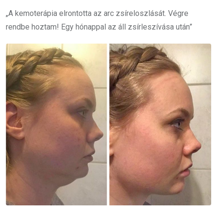
„A kemoterápia elrontotta az arc zsíreloszlását. Végre
rendbe hoztam! Egy hónappal az áll zsírleszívása után”