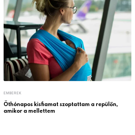
EMBEREK
E
Öthónapos kisfiamat szoptattam a repülőn,
M
amikor a mellettem
l