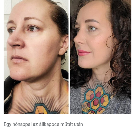
Egy hónappal az állkapocs műtét után